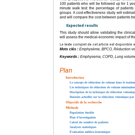
100 patients who will be followed up for 1
yea
minute walk test: the percentage of patient
groups. A cost-effectiveness study will estima
and will compare the cost between patients t
Expected results
This study should allow validating the clini
will assess the medical-economic impact of th
Le texte complet de cet article est disponible 
Mots clés :
Emphysème, BPCO, Réduction vol
Keywords :
Emphysema, COPD, Lung volume r
Plan
Introduction
Le concept de réduction de volume dans le traite
Les techniques de réduction de volume minimalem
Description de la technique de réduction volumiqu
Données actuelles sur la réduction volumique par 
Objectifs de la recherche
Méthode
Population étudiée
Plan d’investigation
Calcul du nombre de patients
Analyses statistiques
Évaluation médico-économique