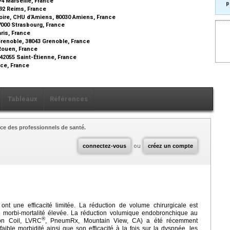
4 Marseille, France
p
92 Reims, France
oire, CHU d’Amiens, 80030 Amiens, France
000 Strasbourg, France
aris, France
Grenoble, 38043 Grenoble, France
Rouen, France
42055 Saint-Étienne, France
ice, France
Tableaux
Références
ce des professionnels de santé.
connectez-vous
ou
créez un compte
t une efficacité limitée. La réduction de volume chirurgicale est
e morbi-mortalité élevée. La réduction volumique endobronchique au
®
on Coil, LVRC
, PneumRx, Mountain View, CA) a été récemment
aible morbidité ainsi que son efficacité à la fois sur la dyspnée, les