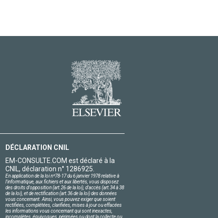
DÉCLARATION CNIL
EM-CONSULTE.COM est déclaré à la
CNIL, déclaration n° 1286925.
En application de la loi nº78-17 du 6 janvier 1978 relative à
l'informatique, aux fichiers et aux libertés, vous disposez
des droits d'opposition (art.26 de la loi), d'accès (art.34 à 38
de la loi), et de rectification (art.36 de la loi) des données
vous concernant. Ainsi, vous pouvez exiger que soient
rectifiées, complétées, clarifiées, mises à jour ou effacées
les informations vous concernant qui sont inexactes,
incomplètes, équivoques, périmées ou dont la collecte ou