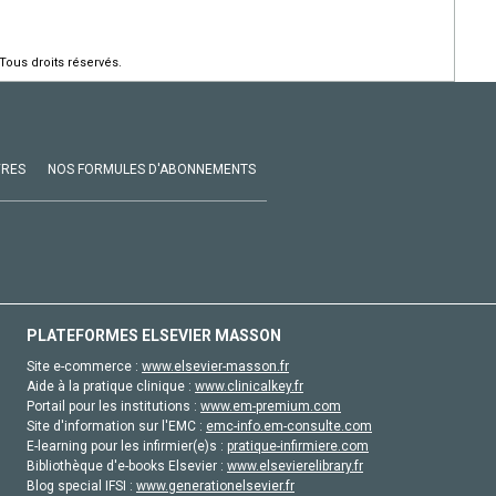
Tous droits réservés.
VRES
NOS FORMULES D'ABONNEMENTS
PLATEFORMES ELSEVIER MASSON
Site e-commerce :
www.elsevier-masson.fr
Aide à la pratique clinique :
www.clinicalkey.fr
Portail pour les institutions :
www.em-premium.com
Site d'information sur l'EMC :
emc-info.em-consulte.com
E-learning pour les infirmier(e)s :
pratique-infirmiere.com
Bibliothèque d'e-books Elsevier :
www.elsevierelibrary.fr
Blog special IFSI :
www.generationelsevier.fr