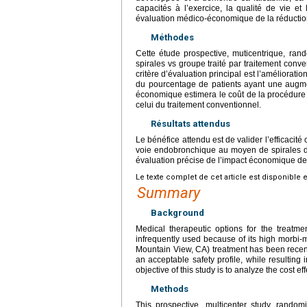
capacités à l’exercice, la qualité de vie et 
évaluation médico-économique de la réduction
Méthodes
Cette étude prospective, muticentrique, ran
spirales vs groupe traité par traitement conve
critère d’évaluation principal est l’améliorat
du pourcentage de patients ayant une augm
économique estimera le coût de la procédure 
celui du traitement conventionnel.
Résultats attendus
Le bénéfice attendu est de valider l’efficacité 
voie endobronchique au moyen de spirales 
évaluation précise de l’impact économique de 
Le texte complet de cet article est disponible 
Summary
Background
Medical therapeutic options for the treatm
infrequently used because of its high morbi-
Mountain View, CA) treatment has been recen
an acceptable safety profile, while resultin
objective of this study is to analyze the cost
Methods
This prospective, multicenter study, random