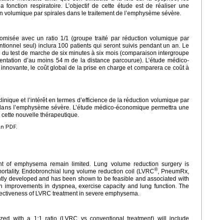
la fonction respiratoire. L’objectif de cette étude est de réaliser une
 volumique par spirales dans le traitement de l’emphysème sévère.
domisée avec un ratio 1/1 (groupe traité par réduction volumique par
ntionnel seul) inclura 100 patients qui seront suivis pendant un an. Le
ion du test de marche de six minutes à six mois (comparaison intergroupe
entation d’au moins 54
m de la distance parcourue). L’étude médico-
innovante, le coût global de la prise en charge et comparera ce coût à
clinique et l’intérêt en termes d’efficience de la réduction volumique par
dans l’emphysème sévère. L’étude médico-économique permettra une
cette nouvelle thérapeutique.
en PDF.
ent of emphysema remain limited. Lung volume reduction surgery is
®
mortality. Endobronchial lung volume reduction coil (LVRC
, PneumRx,
tly developed and has been shown to be feasible and associated with
g in improvements in dyspnea, exercise capacity and lung function. The
 effectiveness of LVRC treatment in severe emphysema.
ized with a 1:1 ratio (LVRC vs conventional treatment) will include