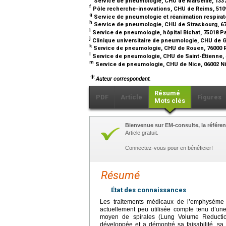
Service de pneumologie, CHU de Marseille, 1337
f
Pôle recherche-innovations, CHU de Reims, 510
g
Service de pneumologie et réanimation respirat
h
Service de pneumologie, CHU de Strasbourg, 67
i
Service de pneumologie, hôpital Bichat, 75018 P
j
Clinique universitaire de pneumologie, CHU de 
k
Service de pneumologie, CHU de Rouen, 76000 
l
Service de pneumologie, CHU de Saint-Étienne, 
m
Service de pneumologie, CHU de Nice, 06002 N
Auteur correspondant.
Résumé
PDF
Article
Figures
Mots clés
Bienvenue sur EM-consulte, la référen
Article gratuit.
Connectez-vous pour en bénéficier!
Résumé
État des connaissances
Les traitements médicaux de l’emphysème on
actuellement peu utilisée compte tenu d’un
moyen de spirales (Lung Volume Reducti
développée et a démontré sa faisabilité, sa f