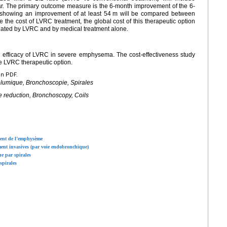
r. The primary outcome measure is the 6-month improvement of the 6-
s showing an improvement of at least 54
m will be compared between
te the cost of LVRC treatment, the global cost of this therapeutic option
reated by LVRC and by medical treatment alone.
cal efficacy of LVRC in severe emphysema. The cost-effectiveness study
e LVRC therapeutic option.
en PDF.
umique, Bronchoscopie, Spirales
eduction, Bronchoscopy, Coils
ment de l’emphysème
ent invasives (par voie endobronchique)
e par spirales
spirales