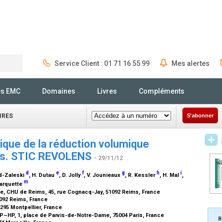
Service Client : 01 71 16 55 99
Mes alertes
Rechercher
és EMC
Domaines
Livres
Compléments
IRES
S'abonner
que de la réduction volumique
les. STIC REVOLENS
- 29/11/12
d
e
f
g
h
i
nd-Zaleski
, H. Dutau
, D. Jolly
, V. Jounieaux
, R. Kessler
, H. Mal
,
m
Marquette
e, CHU de Reims, 45, rue Cognacq-Jay, 51092 Reims, France
092 Reims, France
295 Montpellier, France
AP–HP, 1, place de Parvis-de-Notre-Dame, 75004 Paris, France
B