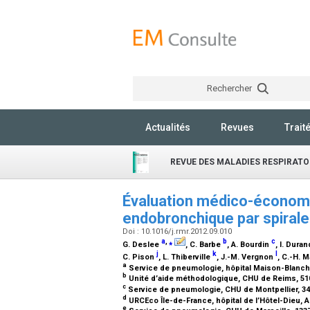
Rechercher
Actualités
Revues
Trait
REVUE DES MALADIES RESPIRATO
Évaluation médico-économi
endobronchique par spira
Doi : 10.1016/j.rmr.2012.09.010
a
,
⁎
b
c
G. Deslee
, C. Barbe
, A. Bourdin
, I. Dura
j
k
l
C. Pison
, L. Thiberville
, J.-M. Vergnon
, C.-H. 
a
Service de pneumologie, hôpital Maison-Blanch
b
Unité d’aide méthodologique, CHU de Reims, 51
c
Service de pneumologie, CHU de Montpellier, 34
d
URCEco Île-de-France, hôpital de l’Hôtel-Dieu, 
e