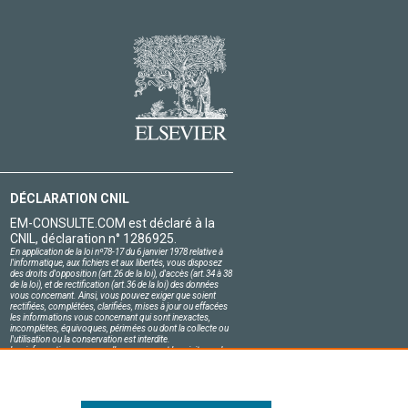
DÉCLARATION CNIL
EM-CONSULTE.COM est déclaré à la
CNIL, déclaration n° 1286925.
En application de la loi nº78-17 du 6 janvier 1978 relative à
l'informatique, aux fichiers et aux libertés, vous disposez
des droits d'opposition (art.26 de la loi), d'accès (art.34 à 38
de la loi), et de rectification (art.36 de la loi) des données
vous concernant. Ainsi, vous pouvez exiger que soient
rectifiées, complétées, clarifiées, mises à jour ou effacées
les informations vous concernant qui sont inexactes,
incomplètes, équivoques, périmées ou dont la collecte ou
l'utilisation ou la conservation est interdite.
Les informations personnelles concernant les visiteurs de
notre site, y compris leur identité, sont confidentielles.
Le responsable du site s'engage sur l'honneur à respecter
les conditions légales de confidentialité applicables en
France et à ne pas divulguer ces informations à des tiers.