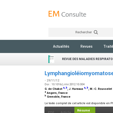
Rechercher
Actualités
Revues
Trait
REVUE DES MALADIES RESPIRATO
Lymphangioléiomyomatose
- 29/11/12
Doi : 10.1016/j.rmr.2012.10.004
a
,
b
a
,
b
G. de Chabot
, J. Hureaux
, M.-C. Rousselet
a
Angers, France
b
Grenoble, France
Le texte complet de cet article est disponible en P
Résumé
PDF
Article