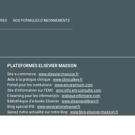
VRES
NOS FORMULES D'ABONNEMENTS
PLATEFORMES ELSEVIER MASSON
Site e-commerce :
www.elsevier-masson.fr
Aide à la pratique clinique :
www.clinicalkey.fr
Portail pour les institutions :
www.em-premium.com
Site d'information sur l'EMC :
emc-info.em-consulte.com
E-learning pour les infirmier(e)s :
pratique-infirmiere.com
Bibliothèque d'e-books Elsevier :
www.elsevierelibrary.fr
Blog special IFSI :
www.generationelsevier.fr
Suivez notre actualité sur notre blog :
www.blog-elsevier-masson.fr
Site d'emploi en santé :
emploisante.com