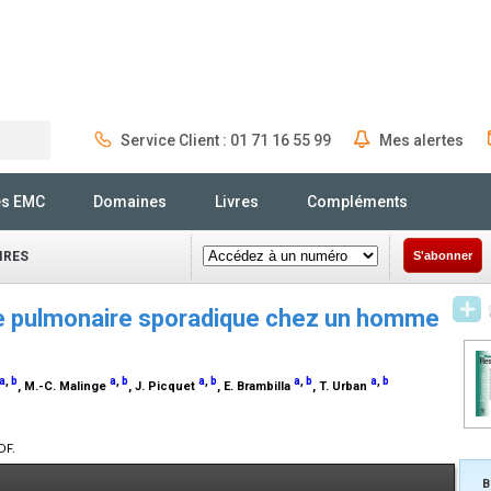
Service Client : 01 71 16 55 99
Mes alertes
Rechercher
és EMC
Domaines
Livres
Compléments
IRES
S'abonner
 pulmonaire sporadique chez un homme
a
,
b
a
,
b
a
,
b
a
,
b
a
,
b
, M.-C. Malinge
, J. Picquet
, E. Brambilla
, T. Urban
DF.
B