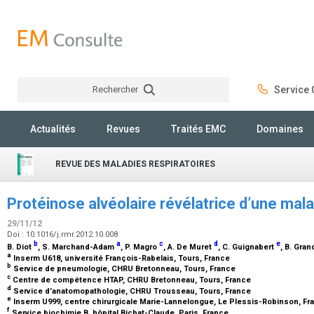
Rechercher
Service C
Rechercher
Actualités
Revues
Traités EMC
Domaines
REVUE DES MALADIES RESPIRATOIRES
Protéinose alvéolaire révélatrice d’une mal
29/11/12
Doi : 10.1016/j.rmr.2012.10.008
b
a
c
d
e
B. Diot
, S. Marchand-Adam
, P. Magro
, A. De Muret
, C. Guignabert
, B. Gr
a
Inserm U618, université François-Rabelais, Tours, France
b
Service de pneumologie, CHRU Bretonneau, Tours, France
c
Centre de compétence HTAP, CHRU Bretonneau, Tours, France
d
Service d’anatomopathologie, CHRU Trousseau, Tours, France
e
Inserm U999, centre chirurgicale Marie-Lannelongue, Le Plessis-Robinson, F
f
Service biochimie B, hôpital Bichat-Claude, Paris, France