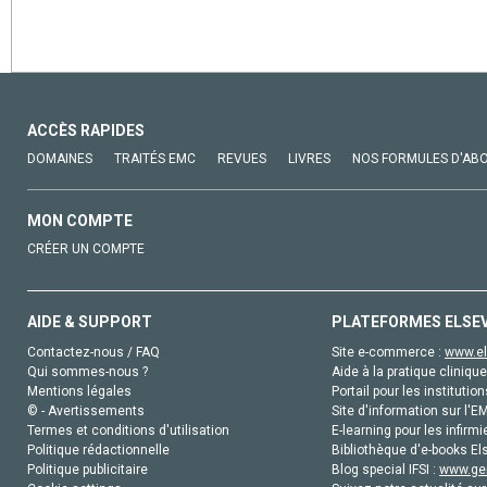
ACCÈS RAPIDES
DOMAINES
TRAITÉS EMC
REVUES
LIVRES
NOS FORMULES D'AB
MON COMPTE
CRÉER UN COMPTE
AIDE & SUPPORT
PLATEFORMES ELSE
Contactez-nous / FAQ
Site e-commerce :
www.el
Qui sommes-nous ?
Aide à la pratique clinique
Mentions légales
Portail pour les institution
© - Avertissements
Site d'information sur l'E
Termes et conditions d'utilisation
E-learning pour les infirmi
Politique rédactionnelle
Bibliothèque d'e-books Els
Politique publicitaire
Blog special IFSI :
www.gen