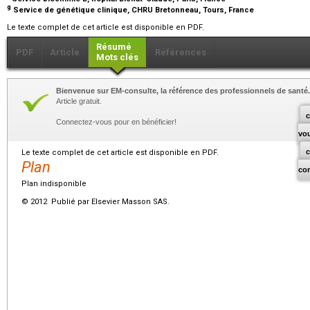
g
Service de génétique clinique, CHRU Bretonneau, Tours, France
Le texte complet de cet article est disponible en PDF.
Résumé
PDF
Article
Références
Mots clés
Bienvenue sur EM-consulte, la référence des professionnels de santé.
Article gratuit.
c
Connectez-vous pour en bénéficier!
vo
Le texte complet de cet article est disponible en PDF.
Plan
co
Plan indisponible
© 2012 Publié par Elsevier Masson SAS.