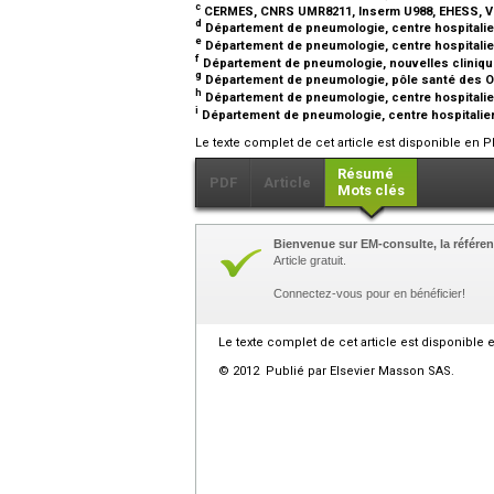
c
CERMES, CNRS UMR8211, Inserm U988, EHESS, Vil
d
Département de pneumologie, centre hospitalier
e
Département de pneumologie, centre hospitalier
f
Département de pneumologie, nouvelles cliniqu
g
Département de pneumologie, pôle santé des O
h
Département de pneumologie, centre hospitalie
i
Département de pneumologie, centre hospitalier
Le texte complet de cet article est disponible en P
Résumé
PDF
Article
Mots clés
Bienvenue sur EM-consulte, la référen
Article gratuit.
Connectez-vous pour en bénéficier!
Le texte complet de cet article est disponible 
© 2012 Publié par Elsevier Masson SAS.