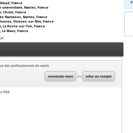
p
lejuif, France
 universitaire, Nantes, France
, Cholet, France
es Nantaises, Nantes, France
lonnes, Olonnes-sur-Mer, France
r, La Roche-sur-Yon, France
, Le Mans, France
DF.
ce des professionnels de santé.
connectez-vous
ou
créez un compte
en PDF.