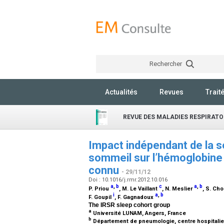
Rechercher
Actualités
Revues
Trait
REVUE DES MALADIES RESPIRATO
Impact indépendant de la s
sommeil sur l’hémoglobine
connu
- 29/11/12
Doi : 10.1016/j.rmr.2012.10.016
a
,
b
c
a
,
b
P. Priou
, M. Le Vaillant
, N. Meslier
, S. Cho
i
a
,
b
F. Goupil
, F. Gagnadoux
The IRSR sleep cohort group
a
Université LUNAM, Angers, France
b
Département de pneumologie, centre hospitalier