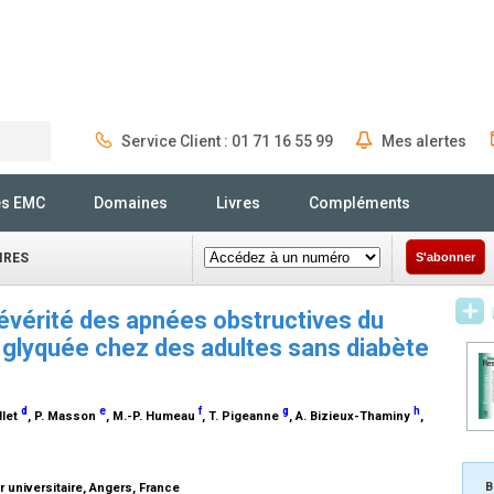
Service Client : 01 71 16 55 99
Mes alertes
Rechercher
és EMC
Domaines
Livres
Compléments
IRES
S'abonner
évérité des apnées obstructives du
 glyquée chez des adultes sans diabète
d
e
f
g
h
llet
, P. Masson
, M.-P. Humeau
, T. Pigeanne
, A. Bizieux-Thaminy
,
B
 universitaire, Angers, France