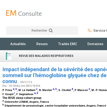
Rechercher
Service C
Rechercher
Actualités
Revues
Traités EMC
Domaines
REVUE DES MALADIES RESPIRATOIRES
Impact indépendant de la sévérité des apné
sommeil sur l’hémoglobine glyquée chez de
connu
- 29/11/12
Doi : 10.1016/j.rmr.2012.10.016
a
,
b
c
a
,
b
d
e
P. Priou
, M. Le Vaillant
, N. Meslier
, S. Chollet
, P. Masson
, M.-P. Hum
i
a
,
b
F. Goupil
, F. Gagnadoux
The IRSR sleep cohort group
a
Université LUNAM, Angers, France
b
Département de pneumologie, centre hospitalier universitaire, Angers, France