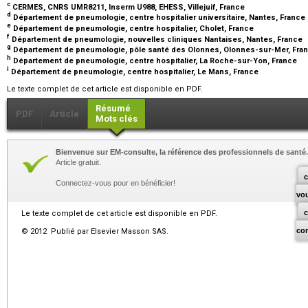
c
CERMES, CNRS UMR8211, Inserm U988, EHESS, Villejuif, France
d
Département de pneumologie, centre hospitalier universitaire, Nantes, France
e
Département de pneumologie, centre hospitalier, Cholet, France
f
Département de pneumologie, nouvelles cliniques Nantaises, Nantes, France
g
Département de pneumologie, pôle santé des Olonnes, Olonnes-sur-Mer, Fra
h
Département de pneumologie, centre hospitalier, La Roche-sur-Yon, France
i
Département de pneumologie, centre hospitalier, Le Mans, France
Le texte complet de cet article est disponible en PDF.
Résumé
PDF
Article
Mots clés
Bienvenue sur EM-consulte, la référence des professionnels de santé.
Article gratuit.
c
Connectez-vous pour en bénéficier!
vo
Le texte complet de cet article est disponible en PDF.
co
© 2012 Publié par Elsevier Masson SAS.