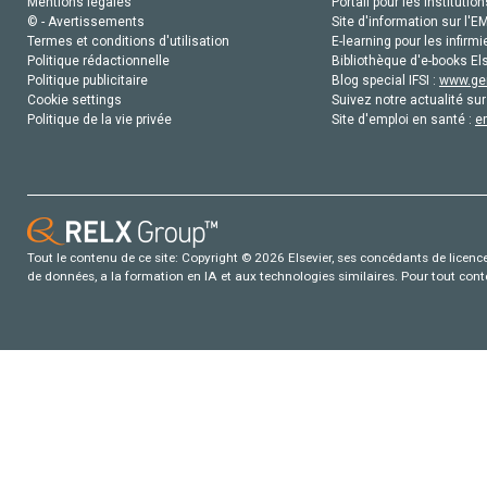
Mentions légales
Portail pour les institution
© - Avertissements
Site d'information sur l'E
Termes et conditions d'utilisation
E-learning pour les infirmi
Politique rédactionnelle
Bibliothèque d'e-books Els
Politique publicitaire
Blog special IFSI :
www.gen
Cookie settings
Suivez notre actualité sur
Politique de la vie privée
Site d'emploi en santé :
e
Tout le contenu de ce site: Copyright © 2026 Elsevier, ses concédants de licence e
de données, a la formation en IA et aux technologies similaires. Pour tout con