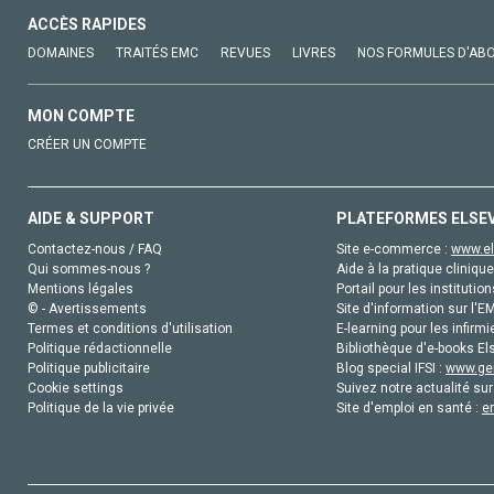
ACCÈS RAPIDES
DOMAINES
TRAITÉS EMC
REVUES
LIVRES
NOS FORMULES D'AB
MON COMPTE
CRÉER UN COMPTE
AIDE & SUPPORT
PLATEFORMES ELSE
Contactez-nous / FAQ
Site e-commerce :
www.el
Qui sommes-nous ?
Aide à la pratique clinique
Mentions légales
Portail pour les institution
© - Avertissements
Site d'information sur l'E
Termes et conditions d'utilisation
E-learning pour les infirmi
Politique rédactionnelle
Bibliothèque d'e-books Els
Politique publicitaire
Blog special IFSI :
www.gen
Cookie settings
Suivez notre actualité sur
Politique de la vie privée
Site d'emploi en santé :
e