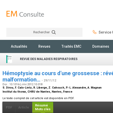
Rechercher
Service C
Rechercher
Actualités
Revues
Traités EMC
Domaines
REVUE DES MALADIES RESPIRATOIRES
Hémoptysie au cours d’une grossesse : révé
malformation…
- 29/11/12
Doi : 10.1016/j.rmr.2012.10.018
S. Dirou, F. Calo-Lintz, R. Liberge, Z. Cahouch, P.-L. Alexandre, A. Magnan
Institut du thorax, CHRU de Nantes, Nantes, France
Le texte complet de cet article est disponible en PDF.
Résumé
PDF
Article
Mots clés