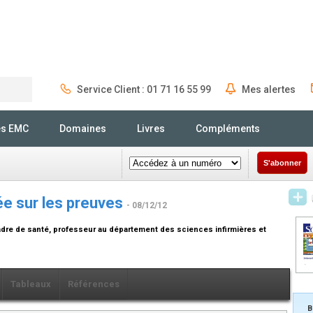
Service Client : 01 71 16 55 99
Mes alertes
Rechercher
és EMC
Domaines
Livres
Compléments
S'abonner
dée sur les preuves
- 08/12/12
cadre de santé, professeur au département des sciences infirmières et
Tableaux
Références
B