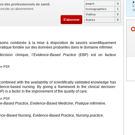
p
pages
4
ce des professionnels de santé.
L
nécessite un abonnement.
Iconographies
1
u
Vidéos
0
S'abonner
Autres
0
 soins combinée à la mise à disposition de savoirs scientifiquement
 pratique fondée sur des données probantes dans le domaine infirmier.
ision clinique, l’
Evidence-Based Practice
(EBP) est un facteur
en PDF.
ombined with the availability of scientifically validated knowledge has
dence-based nursing. By giving a framework to the clinical decision-
is a factor in the improvement of the quality of care.
en PDF.
-Based Practice, Evidence-Based Medicine, Pratique infirmière,
ce-Based Nursing, Evidence-Based Practice, Nursing practice,