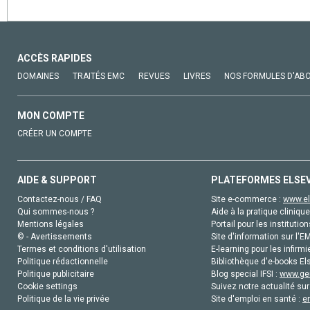
ACCÈS RAPIDES
DOMAINES
TRAITÉS EMC
REVUES
LIVRES
NOS FORMULES D'AB
MON COMPTE
CRÉER UN COMPTE
AIDE & SUPPORT
PLATEFORMES ELSE
Contactez-nous / FAQ
Site e-commerce :
www.el
Qui sommes-nous ?
Aide à la pratique clinique
Mentions légales
Portail pour les institution
© - Avertissements
Site d'information sur l'E
Termes et conditions d'utilisation
E-learning pour les infirmi
Politique rédactionnelle
Bibliothèque d'e-books Els
Politique publicitaire
Blog special IFSI :
www.gen
Cookie settings
Suivez notre actualité sur
Politique de la vie privée
Site d'emploi en santé :
e