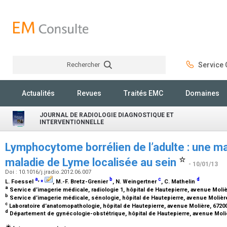
Rechercher
Service C
Rechercher
Actualités
Revues
Traités EMC
Domaines
JOURNAL DE RADIOLOGIE DIAGNOSTIQUE ET
INTERVENTIONNELLE
Lymphocytome borrélien de l’adulte : une ma
maladie de Lyme localisée au sein
- 10/01/13
Doi : 10.1016/j.jradio.2012.06.007
a
,
⁎
b
c
d
L. Foessel
, M.-F. Bretz-Grenier
, N. Weingertner
, C. Mathelin
a
Service d’imagerie médicale, radiologie 1, hôpital de Hautepierre, avenue Moli
b
Service d’imagerie médicale, sénologie, hôpital de Hautepierre, avenue Molièr
c
Laboratoire d’anatomopathologie, hôpital de Hautepierre, avenue Molière, 6720
d
Département de gynécologie-obstétrique, hôpital de Hautepierre, avenue Moli