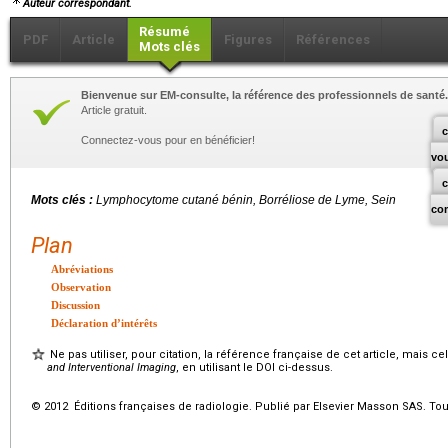
Auteur correspondant.
Résumé
PDF
Article
Figures
Références
Mots clés
Bienvenue sur EM-consulte, la référence des professionnels de santé.
Article gratuit.
c
Connectez-vous pour en bénéficier!
vo
Mots clés :
Lymphocytome cutané bénin, Borréliose de Lyme, Sein
co
Plan
Abréviations
Observation
Discussion
Déclaration d’intérêts
Ne pas utiliser, pour citation, la référence française de cet article, mais cel
and Interventional Imaging
, en utilisant le DOI ci-dessus.
© 2012 Éditions françaises de radiologie. Publié par Elsevier Masson SAS. Tou