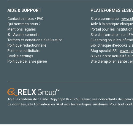
AIDE & SUPPORT
PLATEFORMES ELSE
Contactez-nous / FAQ
Site e-commerce :
www.el
Qui sommes-nous ?
Aide à la pratique clinique
Mentions légales
Portail pour les institution
© - Avertissements
Site d'information sur l'E
Termes et conditions d'utilisation
E-learning pour les infirmi
Politique rédactionnelle
Bibliothèque d'e-books Els
Politique publicitaire
Blog special IFSI :
www.gen
Cookie settings
Suivez notre actualité sur
Politique de la vie privée
Site d'emploi en santé :
e
Tout le contenu de ce site: Copyright © 2026 Elsevier, ses concédants de licence e
de données, a la formation en IA et aux technologies similaires. Pour tout con