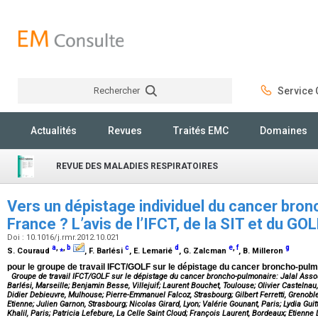
Rechercher
Service C
Rechercher
Actualités
Revues
Traités EMC
Domaines
REVUE DES MALADIES RESPIRATOIRES
Vers un dépistage individuel du cancer bro
France ? L’avis de l’IFCT, de la SIT et du GO
Doi : 10.1016/j.rmr.2012.10.021
a
,
⁎
,
b
c
d
e
,
f
g
S. Couraud
, F. Barlési
, E. Lemarié
, G. Zalcman
, B. Milleron
pour le groupe de travail IFCT/GOLF sur le dépistage du cancer broncho-pul
Groupe de travail IFCT/GOLF sur le dépistage du cancer broncho-pulmonaire: Jalal Assoua
Barlési, Marseille; Benjamin Besse, Villejuif; Laurent Bouchet, Toulouse; Olivier Castelnau,
Didier Debieuvre, Mulhouse; Pierre-Emmanuel Falcoz, Strasbourg; Gilbert Ferretti, Grenoble;
Etienne; Julien Garnon, Strasbourg; Nicolas Girard, Lyon; Valérie Gounant, Paris; Lydia Guitt
Khalil, Paris; Patricia Lefebure, La Celle Saint Cloud; François Laurent, Bordeaux; Etienne 