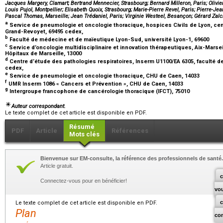
Jacques Margery, Clamart; Bertrand Mennecier, Strasbourg; Bernard Milleron, Paris; Olivi
Louis Pujol, Montpellier; Elisabeth Quoix, Strasbourg; Marie-Pierre Revel, Paris; Pierre-Je
Pascal Thomas, Marseille; Jean Trédaniel, Paris; Virginie Westeel, Besançon; Gérard Zal
a
Service de pneumologie et oncologie thoracique, hospices Civils de Lyon, cen
Grand-Revoyet, 69495 cedex,
b
Faculté de médecine et de maïeutique Lyon-Sud, université Lyon-1, 69600
c
Service d’oncologie multidisciplinaire et innovation thérapeutiques, Aix-Marse
Hôpitaux de Marseille, 13000
d
Centre d’étude des pathologies respiratoires, Inserm U1100/EA 6305, faculté d
cedex,
e
Service de pneumologie et oncologie thoracique, CHU de Caen, 14033
f
UMR Inserm 1086 « Cancers et Prévention », CHU de Caen, 14033
g
Intergroupe francophone de cancérologie thoracique (IFCT), 75010
Auteur correspondant.
Le texte complet de cet article est disponible en PDF.
Résumé
PDF
Article
Références
Mots clés
Bienvenue sur EM-consulte, la référence des professionnels de santé.
Article gratuit.
c
Connectez-vous pour en bénéficier!
vo
Le texte complet de cet article est disponible en PDF.
Plan
co