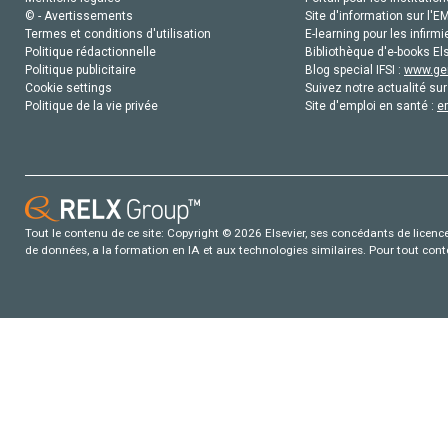
© - Avertissements
Site d'information sur l'E
Termes et conditions d'utilisation
E-learning pour les infirmi
Politique rédactionnelle
Bibliothèque d'e-books Els
Politique publicitaire
Blog special IFSI :
www.gen
Cookie settings
Suivez notre actualité sur
Politique de la vie privée
Site d'emploi en santé :
e
Tout le contenu de ce site: Copyright © 2026 Elsevier, ses concédants de licence e
de données, a la formation en IA et aux technologies similaires. Pour tout con