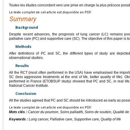
Toutes les études concordent vers une prise en charge la plus précoce possi
Le texte complet de cet article est disponible en PDF.
Summary
Background
Despite recent advances, the prognosis of lung cancer (LC) remains poor 
palliative care (PC) and supportive care (SC). The objective of this paper is to
Methods
After definitions of PC and SC, the different types of study are depicte
observational studies.
Results
All the RCT (most often performed in the USA) have emphasised the importa
SC (less aggressive treatments at the end of life, better quality of life). 
performed in France (ETOBSUP study) showed that PC and SC, in real life,
National Cancer Institute.
Conclusion
All the studies agreed that PC and SC should be introduced as early as possib
Le texte complet de cet article est disponible en PDF.
Mots clés :
Cancer du poumon, Soins palliatifs, Soins de soutien, Qualité de 
Keywords :
Lung cancer, Palliative care, Supportive care, Quality of life