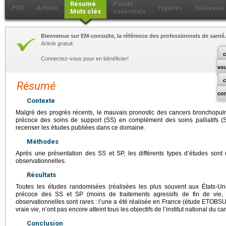
Résumé
Points
PDF
Article
Figures
Tableaux
Mots clés
essentiels
Bienvenue sur EM-consulte, la référence des professionnels de santé.
Article gratuit.
c
Connectez-vous pour en bénéficier!
vo
Résumé
co
Contexte
Malgré des progrès récents, le mauvais pronostic des cancers bronchopulm
précoce des soins de support (SS) en complément des soins palliatifs (S
recenser les études publiées dans ce domaine.
Méthodes
Après une présentation des SS et SP, les différents types d’études sont 
observationnelles.
Résultats
Toutes les études randomisées (réalisées les plus souvent aux États-Unis) 
précoce des SS et SP (moins de traitements agressifs de fin de vie, 
observationnelles sont rares : l’une a été réalisée en France (étude ETOBSU
vraie vie, n’ont pas encore atteint tous les objectifs de l’institut national du ca
Conclusion