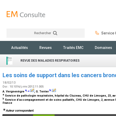
Rechercher
Service C
Rechercher
Actualités
Revues
Traités EMC
Domaines
REVUE DES MALADIES RESPIRATOIRES
Les soins de support dans les cancers bro
18/02/13
Doi : 10.1016/j.rmr.2012.11.005
a
,
⁎
b
A. Vergnenègre
, G. Terrier
a
Service de pathologie respiratoire, hôpital du Cluzeau, CHU de Limoges, 23, a
b
Service d’accompagnement et de soins palliatifs, CHU de Limoges, 2, avenue 
France
Auteur correspondant.