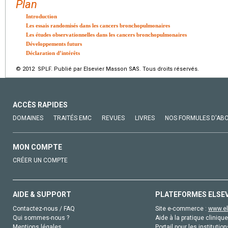
Plan
Introduction
Les essais randomisés dans les cancers bronchopulmonaires
Les études observationnelles dans les cancers bronchopulmonaires
Développements futurs
Déclaration d’intérêts
© 2012 SPLF. Publié par Elsevier Masson SAS. Tous droits réservés.
ACCÈS RAPIDES
DOMAINES
TRAITÉS EMC
REVUES
LIVRES
NOS FORMULES D'AB
MON COMPTE
CRÉER UN COMPTE
AIDE & SUPPORT
PLATEFORMES ELSE
Contactez-nous / FAQ
Site e-commerce :
www.el
Qui sommes-nous ?
Aide à la pratique clinique
Mentions légales
Portail pour les institution