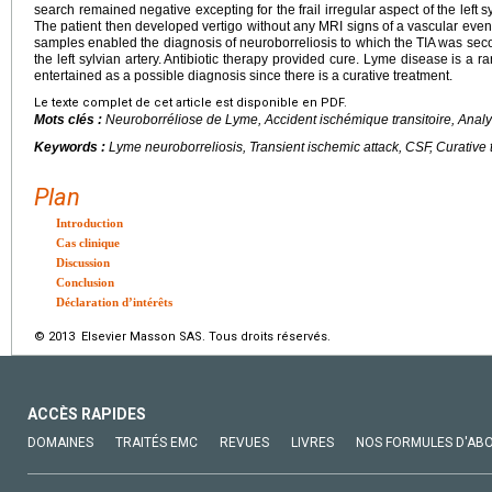
search remained negative excepting for the frail irregular aspect of the left 
The patient then developed vertigo without any MRI signs of a vascular eve
samples enabled the diagnosis of neuroborreliosis to which the TIA was second
the left sylvian artery. Antibiotic therapy provided cure. Lyme disease is a 
entertained as a possible diagnosis since there is a curative treatment.
Le texte complet de cet article est disponible en PDF.
Mots clés :
Neuroborréliose de Lyme, Accident ischémique transitoire, Analy
Keywords :
Lyme neuroborreliosis, Transient ischemic attack, CSF, Curative 
Plan
Introduction
Cas clinique
Discussion
Conclusion
Déclaration d’intérêts
© 2013 Elsevier Masson SAS. Tous droits réservés.
ACCÈS RAPIDES
DOMAINES
TRAITÉS EMC
REVUES
LIVRES
NOS FORMULES D'AB