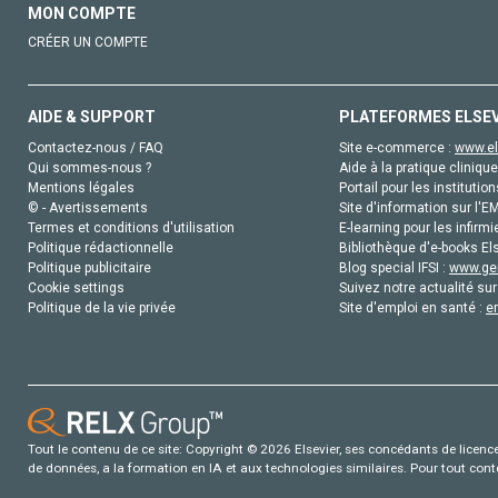
MON COMPTE
CRÉER UN COMPTE
AIDE & SUPPORT
PLATEFORMES ELSE
Contactez-nous / FAQ
Site e-commerce :
www.el
Qui sommes-nous ?
Aide à la pratique clinique
Mentions légales
Portail pour les institution
© - Avertissements
Site d'information sur l'E
Termes et conditions d'utilisation
E-learning pour les infirmi
Politique rédactionnelle
Bibliothèque d'e-books Els
Politique publicitaire
Blog special IFSI :
www.gen
Cookie settings
Suivez notre actualité sur
Politique de la vie privée
Site d'emploi en santé :
e
Tout le contenu de ce site: Copyright © 2026 Elsevier, ses concédants de licence e
de données, a la formation en IA et aux technologies similaires. Pour tout con