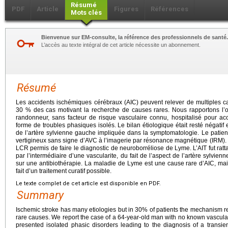
Résumé
PDF
Article
Figures
Références
Mots clés
Bienvenue sur EM-consulte, la référence des professionnels de santé.
L’accès au texte intégral de cet article nécessite un abonnement.
Résumé
Les accidents ischémiques cérébraux (AIC) peuvent relever de multiples ca
30 % des cas motivant la recherche de causes rares. Nous rapportons l’o
randonneur, sans facteur de risque vasculaire connu, hospitalisé pour acc
forme de troubles phasiques isolés. Le bilan étiologique était resté négatif 
de l’artère sylvienne gauche impliquée dans la symptomatologie. Le patie
vertigineux sans signe d’AVC à l’imagerie par résonance magnétique (IRM). 
LCR permis de faire le diagnostic de neuroborréliose de Lyme. L’AIT fut rat
par l’intermédiaire d’une vascularite, du fait de l’aspect de l’artère sylvien
sur une antibiothérapie. La maladie de Lyme est une cause rare d’AIC, mais
fait d’un traitement curatif possible.
Le texte complet de cet article est disponible en PDF.
Summary
Ischemic stroke has many etiologies but in 30% of patients the mechanism r
rare causes. We report the case of a 64-year-old man with no known vascular 
presented isolated phasic disorders leading to the diagnosis of a transien