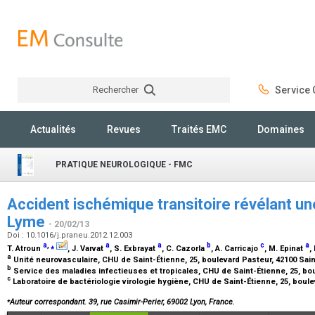
Rechercher
Service C
Rechercher
Actualités
Revues
Traités EMC
Domaines
PRATIQUE NEUROLOGIQUE - FMC
Accident ischémique transitoire révélant u
Lyme
- 20/02/13
Doi : 10.1016/j.praneu.2012.12.003
a
,
⁎
a
a
b
c
a
T. Atroun
, J. Varvat
, S. Exbrayat
, C. Cazorla
, A. Carricajo
, M. Epinat
,
a
Unité neurovasculaire, CHU de Saint-Étienne, 25, boulevard Pasteur, 42100 Sai
b
Service des maladies infectieuses et tropicales, CHU de Saint-Étienne, 25, bo
c
Laboratoire de bactériologie virologie hygiène, CHU de Saint-Étienne, 25, boul
⁎
Auteur correspondant. 39, rue Casimir-Perier, 69002 Lyon, France.