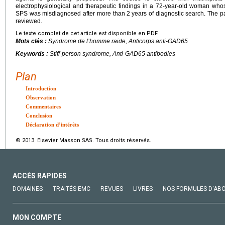
electrophysiological and therapeutic findings in a 72-year-old woman whos
SPS was misdiagnosed after more than 2
years of diagnostic search. The p
reviewed.
Le texte complet de cet article est disponible en PDF.
Mots clés :
Syndrome de l’homme raide, Anticorps anti-GAD65
Keywords :
Stiff-person syndrome, Anti-GAD65 antibodies
Plan
Introduction
Observation
Commentaires
Conclusion
Déclaration d’intérêts
© 2013 Elsevier Masson SAS. Tous droits réservés.
ACCÈS RAPIDES
DOMAINES
TRAITÉS EMC
REVUES
LIVRES
NOS FORMULES D'AB
MON COMPTE