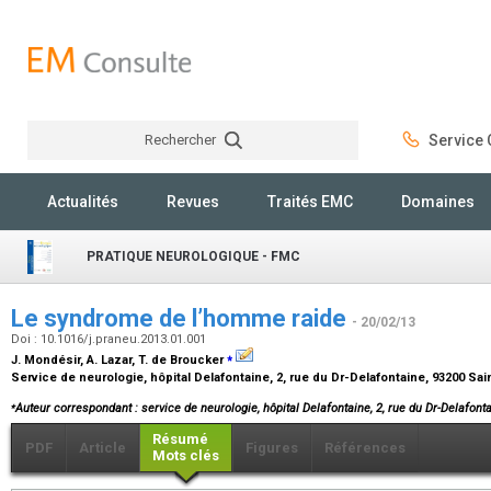
Rechercher
Service C
Rechercher
Actualités
Revues
Traités EMC
Domaines
PRATIQUE NEUROLOGIQUE - FMC
Le syndrome de l’homme raide
- 20/02/13
Doi : 10.1016/j.praneu.2013.01.001
⁎
J. Mondésir, A. Lazar, T. de Broucker
Service de neurologie, hôpital Delafontaine, 2, rue du Dr-Delafontaine, 93200 Sa
⁎
Auteur correspondant : service de neurologie, hôpital Delafontaine, 2, rue du Dr-Delafont
Résumé
PDF
Article
Figures
Références
Mots clés