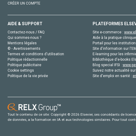
CRÉER UN COMPTE
AIDE & SUPPORT
PLATEFORMES ELSE
Contactez-nous / FAQ
Site e-commerce :
www.el
Qui sommes-nous ?
Aide à la pratique clinique
Mentions légales
Portail pour les institution
© - Avertissements
Site d'information sur l'E
Termes et conditions d'utilisation
E-learning pour les infirmi
Politique rédactionnelle
Bibliothèque d'e-books Els
Politique publicitaire
Blog special IFSI :
www.gen
Cookie settings
Suivez notre actualité sur
Politique de la vie privée
Site d'emploi en santé :
e
Tout le contenu de ce site: Copyright © 2026 Elsevier, ses concédants de licence e
de données, a la formation en IA et aux technologies similaires. Pour tout con