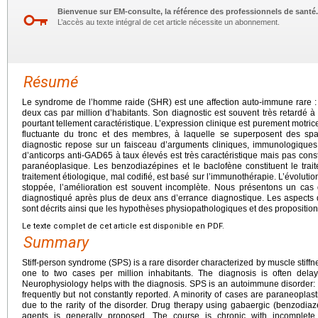
Bienvenue sur EM-consulte, la référence des professionnels de santé.
L’accès au texte intégral de cet article nécessite un abonnement.
Résumé
Le syndrome de l’homme raide (SHR) est une affection auto-immune rare : 
deux cas par million d’habitants. Son diagnostic est souvent très retardé 
pourtant tellement caractéristique. L’expression clinique est purement motrice
fluctuante du tronc et des membres, à laquelle se superposent des sp
diagnostic repose sur un faisceau d’arguments cliniques, immunologique
d’anticorps anti-GAD65 à taux élevés est très caractéristique mais pas con
paranéoplasique. Les benzodiazépines et le baclofène constituent le tra
traitement étiologique, mal codifié, est basé sur l’immunothérapie. L’évolution
stoppée, l’amélioration est souvent incomplète. Nous présentons un ca
diagnostiqué après plus de deux ans d’errance diagnostique. Les aspects 
sont décrits ainsi que les hypothèses physiopathologiques et des proposition
Le texte complet de cet article est disponible en PDF.
Summary
Stiff-person syndrome (SPS) is a rare disorder characterized by muscle stiffn
one to two cases per million inhabitants. The diagnosis is often dela
Neurophysiology helps with the diagnosis. SPS is an autoimmune disorder: a
frequently but not constantly reported. A minority of cases are paraneoplasti
due to the rarity of the disorder. Drug therapy using gabaergic (benzodi
agents is generally proposed. The course is chronic with incomplete 