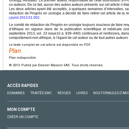
Urology, Hindawi). Le premier auteur, responsable de cette soumission à Pr
co-auteurs. De ce fait, aucun des autres auteurs présents sur cet article n’ét
Les deux articles ayant été acceptés, à quelques semaines d’intervalles, san
rédaction de Progrès en urologie a décidé de faire retirer cet article de 
j.purol.2013.01.002
.
Le comité de rédaction de Progrès en urologie toujours soucieux de faire res
d’éthique en vigueur dans de la publication scientifique et médicale (vo
septembre 2013, vol. 23 issue10 p. 839–840) continuera et renforcera, dans l
comportement non-éthique, à l’égard de cet auteur ou de tout autres auteurs q
Le texte complet de cet article est disponible en PDF.
Plan
Plan indisponible
© 2013 Publié par Elsevier Masson SAS. Tous droits réservés.
ACCÈS RAPIDES
DOMAINES
TRAITÉS EMC
REVUES
LIVRES
NOS FORMULES D'AB
MON COMPTE
CRÉER UN COMPTE