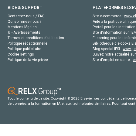
AIDE & SUPPORT
PLATEFORMES ELSE
Contactez-nous / FAQ
Site e-commerce :
www.el
Qui sommes-nous ?
Aide à la pratique clinique
Mentions légales
Portail pour les institution
© - Avertissements
Site d'information sur l'E
Termes et conditions d'utilisation
E-learning pour les infirmi
Politique rédactionnelle
Bibliothèque d'e-books Els
Politique publicitaire
Blog special IFSI :
www.gen
Cookie settings
Suivez notre actualité sur
Politique de la vie privée
Site d'emploi en santé :
e
Tout le contenu de ce site: Copyright © 2026 Elsevier, ses concédants de licence e
de données, a la formation en IA et aux technologies similaires. Pour tout con