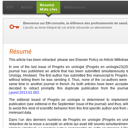
Résumé
PDF
Article
Références
Mots clés
Bienvenue sur EM-consulte, la référence des professionnels de santé.
L’accès au texte intégral de cet article nécessite un abonnement.
Résumé
This article has been retracted: please see Elsevier Policy on Article Withdraw
In one of the last issue of Progrès en urologie (Progrès en urologie23(20
journal has published an article that has been submitted simultaneously to
Urology, Hindawi). The first author has submitted this manuscript to Progrès
without telling them he was sending it. Thus, none of the co-authors were 
same time in another journal in french. As both articles have been accepte
decided to retract promptly this duplicate publication from the jou
j.purol.2013.01.002
.
The editorial board of Progrès en urologie is determined to implement
publication (see editorial in the September issue of the journal) and thus, will
to avoid this kind of scientific behavior from this first specific author and fr
irrelevant data.
Dans l’un des derniers numéros de Progrès en urologie (Progrès en uro
rédaction de la revue a accepté un article qui avait été soumis simultanément