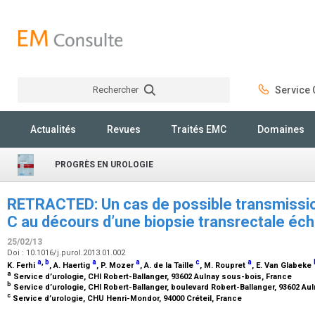
Rechercher
Service C
Rechercher
Actualités
Revues
Traités EMC
Domaines
PROGRÈS EN UROLOGIE
RETRACTED: Un cas de possible transmission
C au décours d’une biopsie transrectale éc
25/02/13
Doi : 10.1016/j.purol.2013.01.002
a
,
b
a
a
c
a
K. Ferhi
, A. Haertig
, P. Mozer
, A. de la Taille
, M. Roupret
, E. Van Glabeke
a
Service d’urologie, CHI Robert-Ballanger, 93602 Aulnay sous-bois, France
b
Service d’urologie, CHI Robert-Ballanger, boulevard Robert-Ballanger, 93602 A
c
Service d’urologie, CHU Henri-Mondor, 94000 Créteil, France