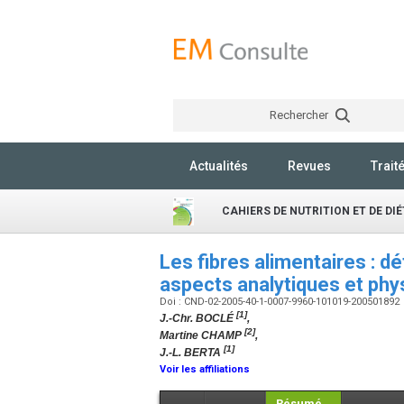
Rechercher
Actualités
Revues
Trait
CAHIERS DE NUTRITION ET DE DI
Les fibres alimentaires : d
aspects analytiques et ph
Doi : CND-02-2005-40-1-0007-9960-101019-200501892
[1]
J.-Chr. BOCLÉ
,
[2]
Martine CHAMP
,
[1]
J.-L. BERTA
Voir les affiliations
Résumé