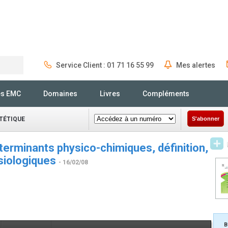
Service Client : 01 71 16 55 99
Mes alertes
Rechercher
és EMC
Domaines
Livres
Compléments
ÉTÉTIQUE
S'abonner
éterminants physico-chimiques, définition,
ysiologiques
- 16/02/08
B