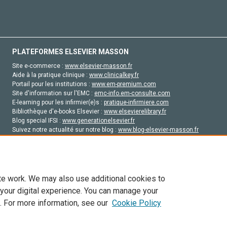
PLATEFORMES ELSEVIER MASSON
Site e-commerce :
www.elsevier-masson.fr
Aide à la pratique clinique :
www.clinicalkey.fr
Portail pour les institutions :
www.em-premium.com
Site d'information sur l'EMC :
emc-info.em-consulte.com
E-learning pour les infirmier(e)s :
pratique-infirmiere.com
Bibliothèque d'e-books Elsevier :
www.elsevierelibrary.fr
Blog special IFSI :
www.generationelsevier.fr
Suivez notre actualité sur notre blog :
www.blog-elsevier-masson.fr
Site d'emploi en santé :
emploisante.com
te work. We may also use additional cookies to
 your digital experience. You can manage your
. For more information, see our
Cookie Policy
vier, ses concédants de licence et ses contributeurs. Tout les droits sont réservés, y 
ogies similaires. Pour tout contenu en libre accès, les conditions de licence Creati