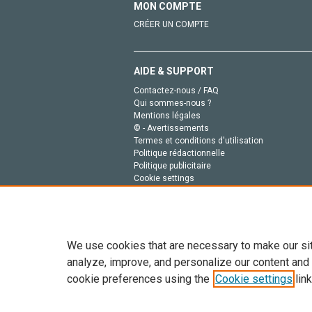
MON COMPTE
CRÉER UN COMPTE
AIDE & SUPPORT
Contactez-nous / FAQ
Qui sommes-nous ?
Mentions légales
© - Avertissements
Termes et conditions d'utilisation
Politique rédactionnelle
Politique publicitaire
Cookie settings
Politique de la vie privée
We use cookies that are necessary to make our si
analyze, improve, and personalize our content and
cookie preferences using the
Cookie settings
link
Tout le contenu de ce site: Copyright © 2026 Else
de données, a la formation en IA et aux technol