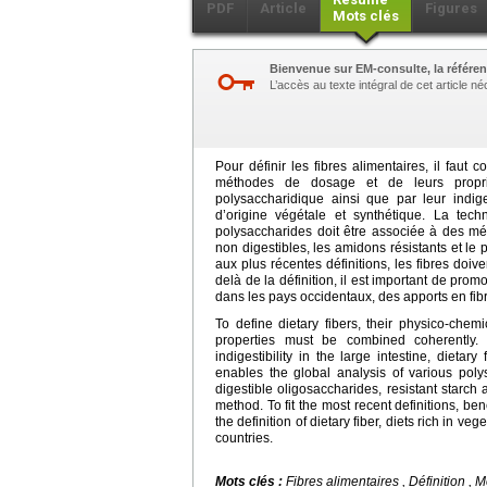
PDF
Article
Figures
Mots clés
Bienvenue sur EM-consulte, la référen
L’accès au texte intégral de cet article 
Pour définir les fibres alimentaires, il faut
méthodes de dosage et de leurs propriét
polysaccharidique ainsi que par leur indige
d’origine végétale et synthétique. La te
polysaccharides doit être associée à des mé
non digestibles, les amidons résistants et l
aux plus récentes définitions, les fibres doi
delà de la définition, il est important de prom
dans les pays occidentaux, des apports en fibr
To define dietary fibers, their physico-chemi
properties must be combined coherently. C
indigestibility in the large intestine, diet
enables the global analysis of various pol
digestible oligosaccharides, resistant starch 
method. To fit the most recent definitions, be
the definition of dietary fiber, diets rich in v
countries.
Mots clés :
Fibres alimentaires , Définition ,