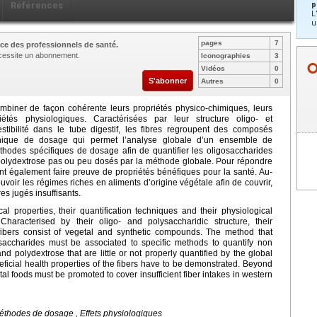
Références
p
L
u
pages
7
ce des professionnels de santé.
nécessite un abonnement.
Iconographies
3
Vidéos
0
S'abonner
Autres
0
 combiner de façon cohérente leurs propriétés physico-chimiques, leurs
és physiologiques. Caractérisées par leur structure oligo- et
stibilité dans le tube digestif, les fibres regroupent des composés
chnique de dosage qui permet l’analyse globale d’un ensemble de
thodes spécifiques de dosage afin de quantifier les oligosaccharides
e polydextrose pas ou peu dosés par la méthode globale. Pour répondre
vent également faire preuve de propriétés bénéfiques pour la santé. Au-
ouvoir les régimes riches en aliments d’origine végétale afin de couvrir,
es jugés insuffisants.
cal properties, their quantification techniques and their physiological
haracterised by their oligo- and polysaccharidic structure, their
ary fibers consist of vegetal and synthetic compounds. The method that
ysaccharides must be associated to specific methods to quantify non
and polydextrose that are little or not properly quantified by the global
neficial health properties of the fibers have to be demonstrated. Beyond
egetal foods must be promoted to cover insufficient fiber intakes in western
 Méthodes de dosage , Effets physiologiques