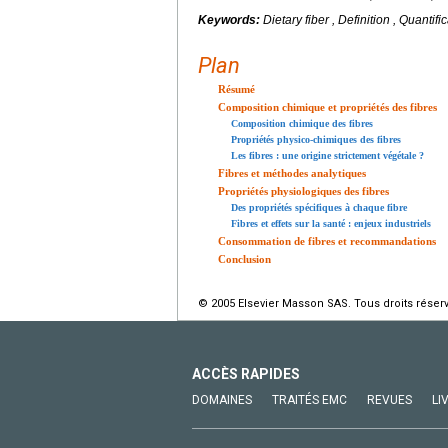
Keywords:
Dietary fiber , Definition , Quantif
Plan
Résumé
Composition chimique et propriétés des fibres
Composition chimique des fibres
Propriétés physico-chimiques des fibres
Les fibres : une origine strictement végétale ?
Fibres et méthodes analytiques
Propriétés physiologiques des fibres
Des propriétés spécifiques à chaque fibre
Fibres et effets sur la santé : enjeux industriels
Consommation de fibres et recommandations
Conclusion
© 2005 Elsevier Masson SAS. Tous droits réser
ACCÈS RAPIDES
DOMAINES
TRAITÉS EMC
REVUES
LI