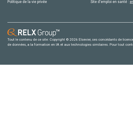
Politique de la vie privée
Site d'emploi en santé :
e
Tout le contenu de ce site: Copyright © 2026 Elsevier, ses concédants de licence e
de données, a la formation en IA et aux technologies similaires. Pour tout con