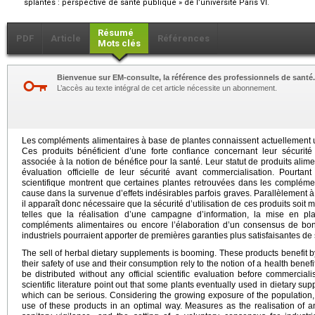
splantes : perspective de santé publique » de l’université Paris VI.
Résumé
PDF
Article
Références
Mots clés
Bienvenue sur EM-consulte, la référence des professionnels de santé.
L’accès au texte intégral de cet article nécessite un abonnement.
Les compléments alimentaires à base de plantes connaissent actuellement 
Ces produits bénéficient d’une forte confiance concernant leur sécurité 
associée à la notion de bénéfice pour la santé. Leur statut de produits alime
évaluation officielle de leur sécurité avant commercialisation. Pourtan
scientifique montrent que certaines plantes retrouvées dans les compléme
cause dans la survenue d’effets indésirables parfois graves. Parallèlement à 
il apparaît donc nécessaire que la sécurité d’utilisation de ces produits soit
telles que la réalisation d’une campagne d’information, la mise en pla
compléments alimentaires ou encore l’élaboration d’un consensus de bon
industriels pourraient apporter de premières garanties plus satisfaisantes de 
The sell of herbal dietary supplements is booming. These products benefit 
their safety of use and their consumption rely to the notion of a health benefit
be distributed without any official scientific evaluation before commercia
scientific literature point out that some plants eventually used in dietary su
which can be serious. Considering the growing exposure of the population, it
use of these products in an optimal way. Measures as the realisation of a