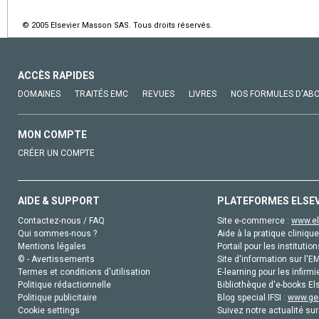
© 2005 Elsevier Masson SAS. Tous droits réservés.
ACCÈS RAPIDES
DOMAINES
TRAITÉS EMC
REVUES
LIVRES
NOS FORMULES D'AB
MON COMPTE
CRÉER UN COMPTE
AIDE & SUPPORT
PLATEFORMES ELSE
Contactez-nous / FAQ
Site e-commerce :
www.el
Qui sommes-nous ?
Aide à la pratique clinique
Mentions légales
Portail pour les institution
© - Avertissements
Site d'information sur l'E
Termes et conditions d'utilisation
E-learning pour les infirmi
Politique rédactionnelle
Bibliothèque d'e-books Els
Politique publicitaire
Blog special IFSI :
www.gen
Cookie settings
Suivez notre actualité sur