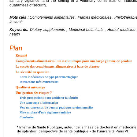
sanitary vigilance, and the setting of a voluntary consensus for industr
guarantees of security.
Mots clés :
Compléments alimentaires , Plantes médicinales , Phytothérapie
la santé
Keywords:
Dietary supplements , Medicinal botanicals , Herbal medicine ,
health
Plan
Résumé
Compléments alimentaires : un statut unique pour une large gamme de produit
Le succès des compléments alimentaires à base de plantes
La sécurité en question
Effets indésirables de type pharmacologique
Interactions médicamenteuses
Qualité et mésusage
Une gestion des risques ?
Trois propositions pour améliorer la sécurité
Une campagne d’information
Vers un consensus de bonnes pratiques professionnelles
Mise en place d’une vigilance sanitaire
Conclusion
* Interne de Santé Publique, auteur de la thèse de doctorat en médecine
de splantes : perspective de santé publique » de l’université Paris VI.