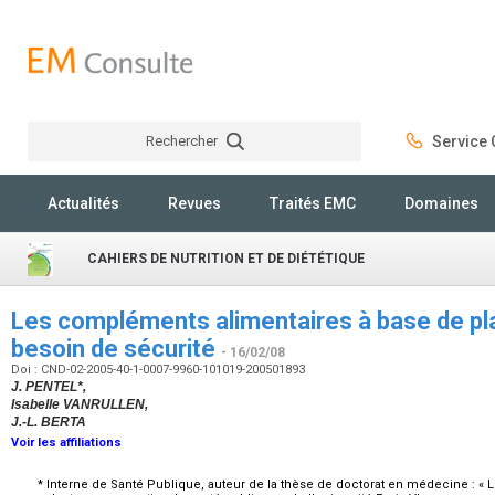
Rechercher
Service C
Rechercher
Actualités
Revues
Traités EMC
Domaines
CAHIERS DE NUTRITION ET DE DIÉTÉTIQUE
Les compléments alimentaires à base de pla
besoin de sécurité
- 16/02/08
Doi : CND-02-2005-40-1-0007-9960-101019-200501893
J. PENTEL*,
Isabelle VANRULLEN,
J.-L. BERTA
Voir les affiliations
* Interne de Santé Publique, auteur de la thèse de doctorat en médecine : «