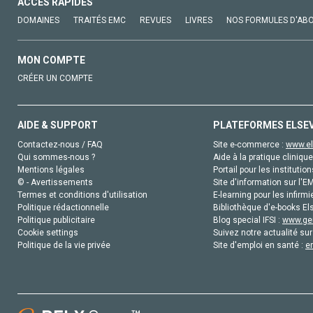
ACCÈS RAPIDES
DOMAINES
TRAITÉS EMC
REVUES
LIVRES
NOS FORMULES D'AB
MON COMPTE
CRÉER UN COMPTE
AIDE & SUPPORT
PLATEFORMES ELSE
Contactez-nous / FAQ
Site e-commerce :
www.el
Qui sommes-nous ?
Aide à la pratique clinique
Mentions légales
Portail pour les institution
© - Avertissements
Site d'information sur l'E
Termes et conditions d'utilisation
E-learning pour les infirmi
Politique rédactionnelle
Bibliothèque d'e-books Els
Politique publicitaire
Blog special IFSI :
www.gen
Cookie settings
Suivez notre actualité sur
Politique de la vie privée
Site d'emploi en santé :
e