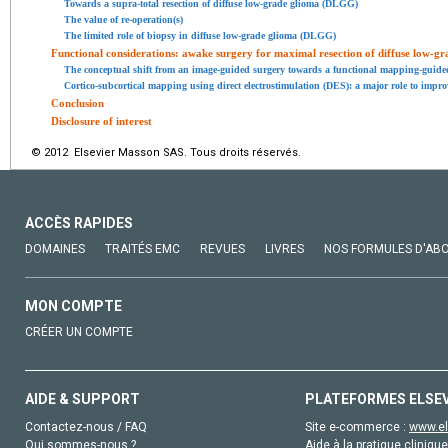
Towards a supra-total resection of diffuse low-grade glioma (DLGG)
The value of re-operation(s)
The limited role of biopsy in diffuse low-grade glioma (DLGG)
Functional considerations: awake surgery for maximal resection of diffuse low-
The conceptual shift from an image-guided surgery towards a functional mapping-guided
Cortico-subcortical mapping using direct electrostimulation (DES): a major role to impro
Conclusion
Disclosure of interest
© 2012 Elsevier Masson SAS. Tous droits réservés.
ACCÈS RAPIDES
DOMAINES
TRAITÉS EMC
REVUES
LIVRES
NOS FORMULES D'AB
MON COMPTE
CRÉER UN COMPTE
AIDE & SUPPORT
PLATEFORMES ELSE
Contactez-nous / FAQ
Site e-commerce :
www.el
Qui sommes-nous ?
Aide à la pratique clinique