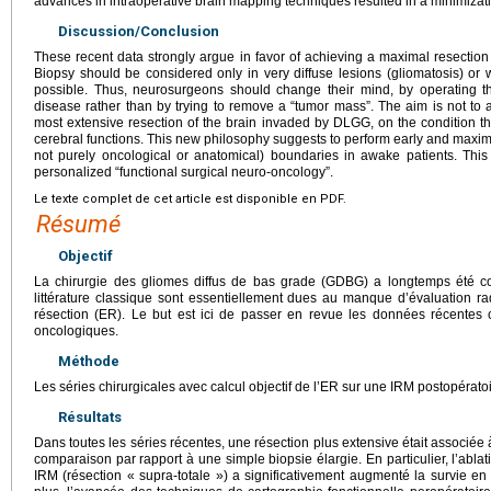
advances in intraoperative brain mapping techniques resulted in a minimizatio
Discussion/Conclusion
These recent data strongly argue in favor of achieving a maximal resection 
Biopsy should be considered only in very diffuse lesions (gliomatosis) or w
possible. Thus, neurosurgeons should change their mind, by operating t
disease rather than by trying to remove a “tumor mass”. The aim is not to 
most extensive resection of the brain invaded by DLGG, on the condition that 
cerebral functions. This new philosophy suggests to perform early and maxima
not purely oncological or anatomical) boundaries in awake patients. This
personalized “functional surgical neuro-oncology”.
Le texte complet de cet article est disponible en PDF.
Résumé
Objectif
La chirurgie des gliomes diffus de bas grade (GDBG) a longtemps été co
littérature classique sont essentiellement dues au manque d’évaluation ra
résection (ER). Le but est ici de passer en revue les données récentes c
oncologiques.
Méthode
Les séries chirurgicales avec calcul objectif de l’ER sur une IRM postopérato
Résultats
Dans toutes les séries récentes, une résection plus extensive était associée
comparaison par rapport à une simple biopsie élargie. En particulier, l’ab
IRM (résection « supra-totale ») a significativement augmenté la survie en