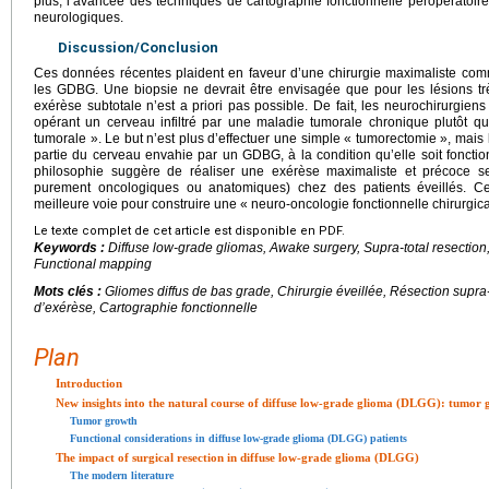
plus, l’avancée des techniques de cartographie fonctionnelle peropératoire
neurologiques.
Discussion/Conclusion
Ces données récentes plaident en faveur d’une chirurgie maximaliste co
les GDBG. Une biopsie ne devrait être envisagée que pour les lésions trè
exérèse subtotale n’est a priori pas possible. De fait, les neurochirurgiens
opérant un cerveau infiltré par une maladie tumorale chronique plutôt 
tumorale ». Le but n’est plus d’effectuer une simple « tumorectomie », mais 
partie du cerveau envahie par un GDBG, à la condition qu’elle soit fonctio
philosophie suggère de réaliser une exérèse maximaliste et précoce sel
purement oncologiques ou anatomiques) chez des patients éveillés. Ce
meilleure voie pour construire une « neuro-oncologie fonctionnelle chirurgic
Le texte complet de cet article est disponible en PDF.
Keywords :
Diffuse low-grade gliomas, Awake surgery, Supra-total resection, 
Functional mapping
Mots clés :
Gliomes diffus de bas grade, Chirurgie éveillée, Résection supra
d’exérèse, Cartographie fonctionnelle
Plan
Introduction
New insights into the natural course of diffuse low-grade glioma (DLGG): tumor g
Tumor growth
Functional considerations in diffuse low-grade glioma (DLGG) patients
The impact of surgical resection in diffuse low-grade glioma (DLGG)
The modern literature