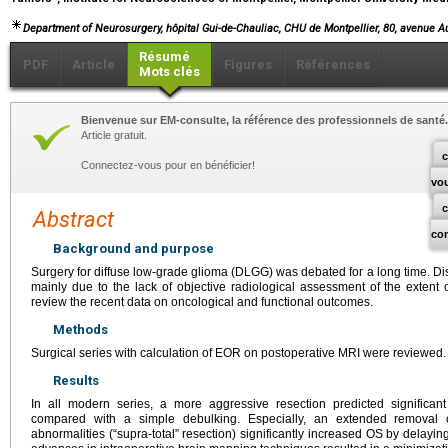
Department of Neurosurgery, hôpital Gui-de-Chauliac, CHU de Montpellier, 80, avenue Au
Résumé
PDF
Article
Figures
Références
Mots clés
Bienvenue sur EM-consulte, la référence des professionnels de santé.
Article gratuit.
c
Connectez-vous pour en bénéficier!
vo
Abstract
co
Background and purpose
Surgery for diffuse low-grade glioma (DLGG) was debated for a long time. Disc
mainly due to the lack of objective radiological assessment of the extent 
review the recent data on oncological and functional outcomes.
Methods
Surgical series with calculation of EOR on postoperative MRI were reviewed.
Results
In all modern series, a more aggressive resection predicted significan
compared with a simple debulking. Especially, an extended removal
abnormalities (“supra-total” resection) significantly increased OS by delayi