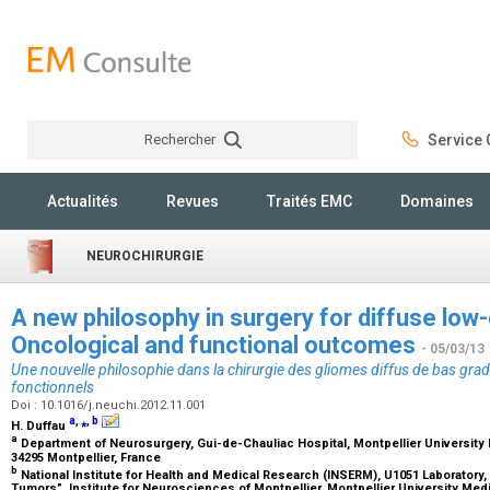
Rechercher
Service C
Rechercher
Actualités
Revues
Traités EMC
Domaines
NEUROCHIRURGIE
A new philosophy in surgery for diffuse low
Oncological and functional outcomes
- 05/03/13
Une nouvelle philosophie dans la chirurgie des gliomes diffus de bas grad
fonctionnels
Doi : 10.1016/j.neuchi.2012.11.001
a
,
⁎
,
b
H. Duffau
a
Department of Neurosurgery, Gui-de-Chauliac Hospital, Montpellier University 
34295 Montpellier, France
b
National Institute for Health and Medical Research (INSERM), U1051 Laboratory, 
Tumors”, Institute for Neurosciences of Montpellier, Montpellier University Medi