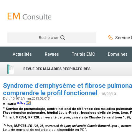
Rechercher
Service C
Rechercher
Actualités
Revues
Traités EMC
Domaines
REVUE DES MALADIES RESPIRATOIRES
Syndrome d’emphysème et fibrose pulmonai
comprendre le profil fonctionnel
- 18/03/13
Doi : 10.1016/j.rmr.2013.02.013
a
,
b
,
⁎
V. Cottin
a
Service de pneumologie, centre national de référence des maladies pulmonai
l’hypertension pulmonaire, hôpital Louis-Pradel, hospices civils de Lyon, Lyon,
b
Inra, UMR754, IFR 128, université de Lyon, université Claude-Bernard Lyon 1, 2
Inra, UMR754, IFR 128, 28, université de Lyon, université Claude-Bernard Lyon 1, avenue
Le texte complet de cet article est disponible en PDF.