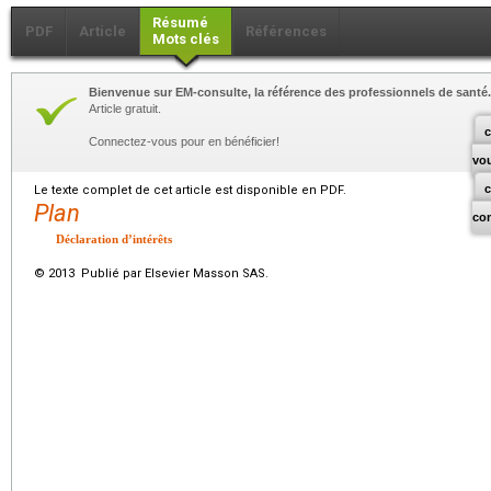
Résumé
PDF
Article
Références
Mots clés
Bienvenue sur EM-consulte, la référence des professionnels de santé.
Article gratuit.
c
Connectez-vous pour en bénéficier!
vo
Le texte complet de cet article est disponible en PDF.
Plan
co
Déclaration d’intérêts
© 2013 Publié par Elsevier Masson SAS.