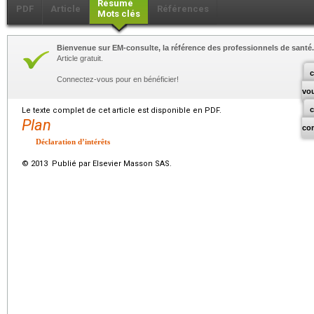
Résumé
PDF
Article
Références
Mots clés
Bienvenue sur EM-consulte, la référence des professionnels de santé.
Article gratuit.
c
Connectez-vous pour en bénéficier!
vo
Le texte complet de cet article est disponible en PDF.
Plan
co
Déclaration d’intérêts
© 2013 Publié par Elsevier Masson SAS.