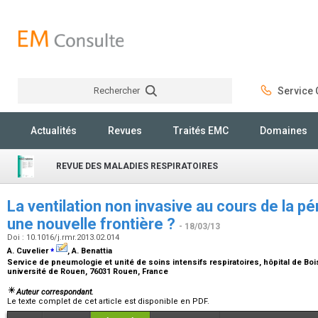
Rechercher
Service C
Rechercher
Actualités
Revues
Traités EMC
Domaines
REVUE DES MALADIES RESPIRATOIRES
La ventilation non invasive au cours de la pé
une nouvelle frontière ?
- 18/03/13
Doi : 10.1016/j.rmr.2013.02.014
⁎
A. Cuvelier
, A. Benattia
Service de pneumologie et unité de soins intensifs respiratoires, hôpital de B
université de Rouen, 76031 Rouen, France
Auteur correspondant.
Le texte complet de cet article est disponible en PDF.