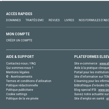
ACCÈS RAPIDES
DOMAINES
TRAITÉS EMC
REVUES
LIVRES
NOS FORMULES D'AB
MON COMPTE
CRÉER UN COMPTE
AIDE & SUPPORT
PLATEFORMES ELSE
Contactez-nous / FAQ
Site e-commerce :
www.el
Qui sommes-nous ?
Aide à la pratique clinique
Mentions légales
Portail pour les institution
© - Avertissements
Site d'information sur l'E
Termes et conditions d'utilisation
E-learning pour les infirmi
Politique rédactionnelle
Bibliothèque d'e-books Els
Politique publicitaire
Blog special IFSI :
www.gen
Cookie settings
Suivez notre actualité sur
Politique de la vie privée
Site d'emploi en santé :
e