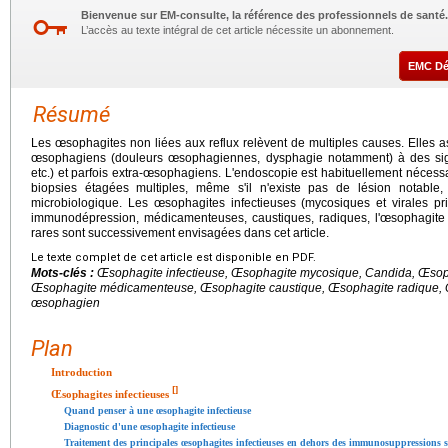
Bienvenue sur EM-consulte, la référence des professionnels de santé.
L’accès au texte intégral de cet article nécessite un abonnement.
EMC D
Résumé
Les œsophagites non liées aux reflux relèvent de multiples causes. Elles
œsophagiens (douleurs œsophagiennes, dysphagie notamment) à des sign
etc.) et parfois extra-œsophagiens. L'endoscopie est habituellement nécessa
biopsies étagées multiples, même s'il n'existe pas de lésion notable
microbiologique. Les œsophagites infectieuses (mycosiques et virales p
immunodépression, médicamenteuses, caustiques, radiques, l'œsophagite 
rares sont successivement envisagées dans cet article.
Le texte complet de cet article est disponible en PDF.
Mots-clés :
Œsophagite infectieuse, Œsophagite mycosique, Candida, Œsoph
Œsophagite médicamenteuse, Œsophagite caustique, Œsophagite radique, Œ
œsophagien
Plan
Introduction
[
]
Œsophagites infectieuses
Quand penser à une œsophagite infectieuse
Diagnostic d'une œsophagite infectieuse
Traitement des principales œsophagites infectieuses en dehors des immunosuppressions s