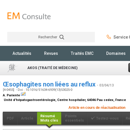
Rechercher
Service C
Rechercher
Actualités
Revues
Traités EMC
Domaines
AKOS (TRAITÉ DE MÉDECINE)
Œsophagites non liées au reflux
- 03/04/13
[4-0455] - Doi : 10.1016/S1634-6939(13)53025-0
A. Pariente
Unité d'hépatogastroentérologie, Centre hospitalier, 64046 Pau cedex, France
Article en cours de réactualisation
Résumé
Points
PDF
Article
Testez-vous
Ré
Mots clés
essentiels