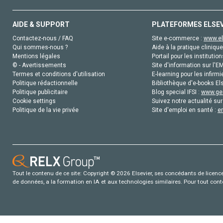
AIDE & SUPPORT
PLATEFORMES ELSE
Contactez-nous / FAQ
Site e-commerce :
www.el
Qui sommes-nous ?
Aide à la pratique clinique
Mentions légales
Portail pour les institution
© - Avertissements
Site d'information sur l'E
Termes et conditions d'utilisation
E-learning pour les infirmi
Politique rédactionnelle
Bibliothèque d'e-books Els
Politique publicitaire
Blog special IFSI :
www.gen
Cookie settings
Suivez notre actualité sur
Politique de la vie privée
Site d'emploi en santé :
e
Tout le contenu de ce site: Copyright © 2026 Elsevier, ses concédants de licence e
de données, a la formation en IA et aux technologies similaires. Pour tout con