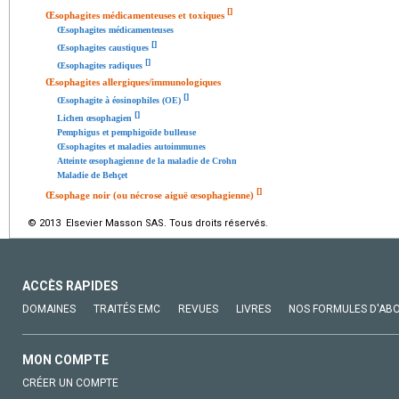
[
]
Œsophagites médicamenteuses et toxiques
Œsophagites médicamenteuses
[
]
Œsophagites caustiques
[
]
Œsophagites radiques
Œsophagites allergiques/immunologiques
[
]
Œsophagite à éosinophiles (OE)
[
]
Lichen œsophagien
Pemphigus et pemphigoïde bulleuse
Œsophagites et maladies autoimmunes
Atteinte œsophagienne de la maladie de Crohn
Maladie de Behçet
[
]
Œsophage noir (ou nécrose aiguë œsophagienne)
© 2013 Elsevier Masson SAS. Tous droits réservés.
ACCÈS RAPIDES
DOMAINES
TRAITÉS EMC
REVUES
LIVRES
NOS FORMULES D'AB
MON COMPTE
CRÉER UN COMPTE