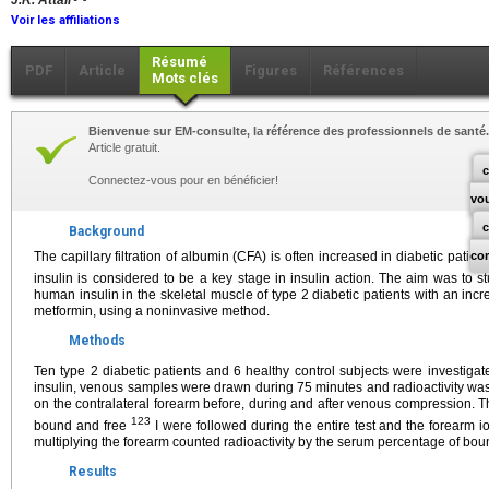
J.R. Attali
Voir les affiliations
Résumé
PDF
Article
Figures
Références
Mots clés
Bienvenue sur EM-consulte, la référence des professionnels de santé.
Article gratuit.
c
Connectez-vous pour en bénéficier!
vo
Background
The capillary filtration of albumin (CFA) is often increased in diabetic patient
co
insulin is considered to be a key stage in insulin action. The aim was to s
human insulin in the skeletal muscle of type 2 diabetic patients with an incr
metformin, using a noninvasive method.
Methods
Ten type 2 diabetic patients and 6 healthy control subjects were investigated
insulin, venous samples were drawn during 75 minutes and radioactivity w
on the contralateral forearm before, during and after venous compression. 
123
bound and free
I were followed during the entire test and the forearm 
multiplying the forearm counted radioactivity by the serum percentage of bou
Results