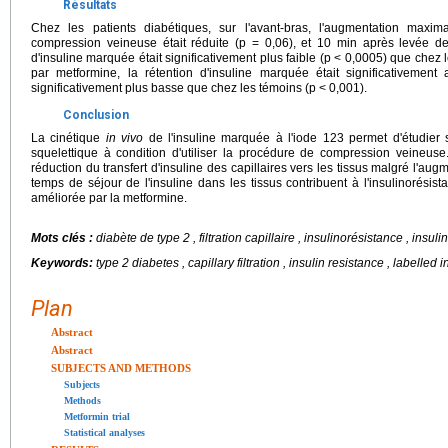
Résultats
Chez les patients diabétiques, sur l'avant-bras, l'augmentation maxima
compression veineuse était réduite (p = 0,06), et 10 min après levée d
d'insuline marquée était significativement plus faible (p < 0,0005) que chez
par metformine, la rétention d'insuline marquée était significativemen
significativement plus basse que chez les témoins (p < 0,001).
Conclusion
La cinétique
in vivo
de l'insuline marquée à l'iode 123 permet d'étudie
squelettique à condition d'utiliser la procédure de compression veineus
réduction du transfert d'insuline des capillaires vers les tissus malgré l'au
temps de séjour de l'insuline dans les tissus contribuent à l'insulinorésis
améliorée par la metformine.
Mots clés :
diabète de type 2 , filtration capillaire , insulinorésistance , ins
Keywords:
type 2 diabetes , capillary filtration , insulin resistance , labelled 
Plan
Abstract
Abstract
SUBJECTS AND METHODS
Subjects
Methods
Metformin trial
Statistical analyses