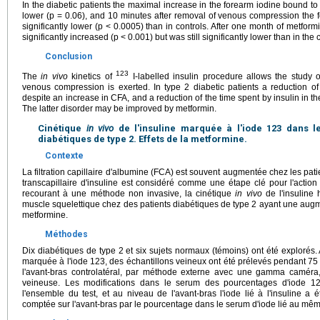
In the diabetic patients the maximal increase in the forearm iodine bound 
lower (p = 0.06), and 10 minutes after removal of venous compression the f
significantly lower (p < 0.0005) than in controls. After one month of metformi
significantly increased (p < 0.001) but was still significantly lower than in the 
Conclusion
123
The
in vivo
kinetics of
I-labelled insulin procedure allows the study 
venous compression is exerted. In type 2 diabetic patients a reduction of i
despite an increase in CFA, and a reduction of the time spent by insulin in the
The latter disorder may be improved by metformin.
Cinétique
in vivo
de l'insuline marquée à l'iode 123 dans l
diabétiques de type 2. Effets de la metformine.
Contexte
La filtration capillaire d'albumine (FCA) est souvent augmentée chez les pati
transcapillaire d'insuline est considéré comme une étape clé pour l'action 
recourant à une méthode non invasive, la cinétique
in vivo
de l'insuline
muscle squelettique chez des patients diabétiques de type 2 ayant une augmen
metformine.
Méthodes
Dix diabétiques de type 2 et six sujets normaux (témoins) ont été explorés. 
marquée à l'iode 123, des échantillons veineux ont été prélevés pendant 75 m
l'avant-bras controlatéral, par méthode externe avec une gamma caméra
veineuse. Les modifications dans le serum des pourcentages d'iode 123
l'ensemble du test, et au niveau de l'avant-bras l'iode lié à l'insuline a é
comptée sur l'avant-bras par le pourcentage dans le serum d'iode lié au m