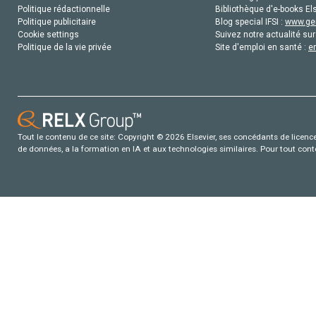
Politique rédactionnelle
Bibliothèque d'e-books Els
Politique publicitaire
Blog special IFSI :
www.gen
Cookie settings
Suivez notre actualité sur
Politique de la vie privée
Site d'emploi en santé :
e
Tout le contenu de ce site: Copyright © 2026 Elsevier, ses concédants de licence e
de données, a la formation en IA et aux technologies similaires. Pour tout con