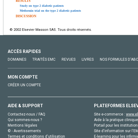
RESULTS
Study on type 2 diabetic patients
Metformin trial on the type 2 diabetic patients
DISCUSSION
© 2002 Elsevier Masson SAS. Tous droits réservés.
ACCÈS RAPIDES
DOMAINES
TRAITÉS EMC
REVUES
LIVRES
NOS FORMULES D'AB
MON COMPTE
CRÉER UN COMPTE
AIDE & SUPPORT
PLATEFORMES ELSE
Contactez-nous / FAQ
Site e-commerce :
www.el
Qui sommes-nous ?
Aide à la pratique clinique
Mentions légales
Portail pour les institution
© - Avertissements
Site d'information sur l'E
Termes et conditions d'utilisation
E-learning pour les infirmi