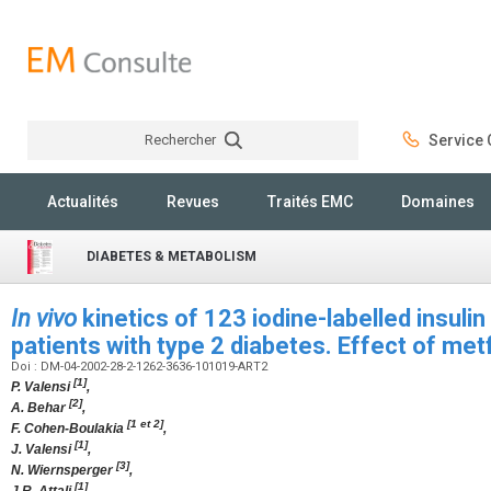
Rechercher
Service C
Rechercher
Actualités
Revues
Traités EMC
Domaines
DIABETES & METABOLISM
In vivo
kinetics of 123 iodine-labelled insulin
patients with type 2 diabetes. Effect of me
Doi : DM-04-2002-28-2-1262-3636-101019-ART2
[1]
P. Valensi
,
[2]
A. Behar
,
[1 et 2]
F. Cohen-Boulakia
,
[1]
J. Valensi
,
[3]
N. Wiernsperger
,
[1]