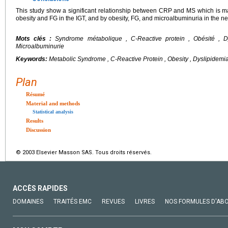
This study show a significant relationship between CRP and MS which is ma
obesity and FG in the IGT, and by obesity, FG, and microalbuminuria in the n
Mots clés :
Syndrome métabolique , C-Reactive protein , Obésité , Dys
Microalbuminurie
Keywords:
Metabolic Syndrome , C-Reactive Protein , Obesity , Dyslipidem
Plan
Résumé
Material and methods
Statistical analysis
Results
Discussion
© 2003 Elsevier Masson SAS. Tous droits réservés.
ACCÈS RAPIDES
DOMAINES
TRAITÉS EMC
REVUES
LIVRES
NOS FORMULES D'AB