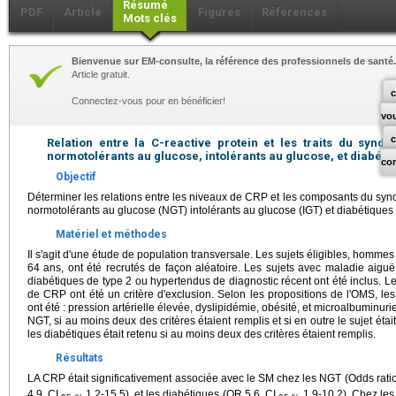
Résumé
PDF
Article
Figures
Références
Mots clés
Bienvenue sur EM-consulte, la référence des professionnels de santé.
Article gratuit.
c
Connectez-vous pour en bénéficier!
vo
Relation entre la C-reactive protein et les traits du syn
normotolérants au glucose, intolérants au glucose, et diabétiq
co
Objectif
Déterminer les relations entre les niveaux de CRP et les composants du sy
normotolérants au glucose (NGT) intolérants au glucose (IGT) et diabétiques 
Matériel et méthodes
Il s'agit d'une étude de population transversale. Les sujets éligibles, homm
64 ans, ont été recrutés de façon aléatoire. Les sujets avec maladie aiguë
diabétiques de type 2 ou hypertendus de diagnostic récent ont été inclus. L
de CRP ont été un critère d'exclusion. Selon les propositions de l'OMS, 
ont été : pression artérielle élevée, dyslipidémie, obésité, et microalbuminuri
NGT, si au moins deux des critères étaient remplis et si en outre le sujet étai
les diabétiques était retenu si au moins deux des critères étaient remplis.
Résultats
LA CRP était significativement associée avec le SM chez les NGT (Odds rati
4.9, CI
1.2-15.5), et les diabétiques (OR 5.6, CI
1.9-10.2). Chez les