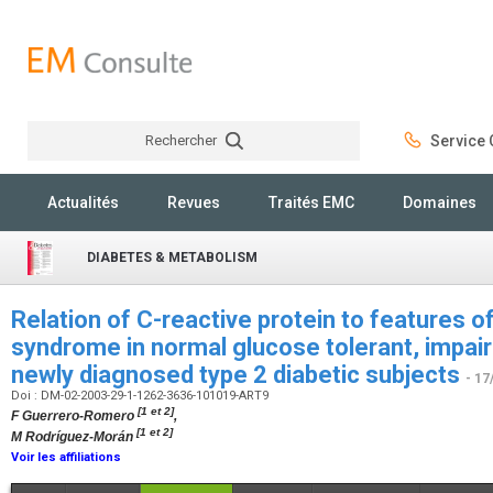
Rechercher
Service C
Rechercher
Actualités
Revues
Traités EMC
Domaines
DIABETES & METABOLISM
Relation of C-reactive protein to features o
syndrome in normal glucose tolerant, impair
newly diagnosed type 2 diabetic subjects
- 17
Doi : DM-02-2003-29-1-1262-3636-101019-ART9
[1 et 2]
F Guerrero-Romero
,
[1 et 2]
M Rodríguez-Morán
Voir les affiliations