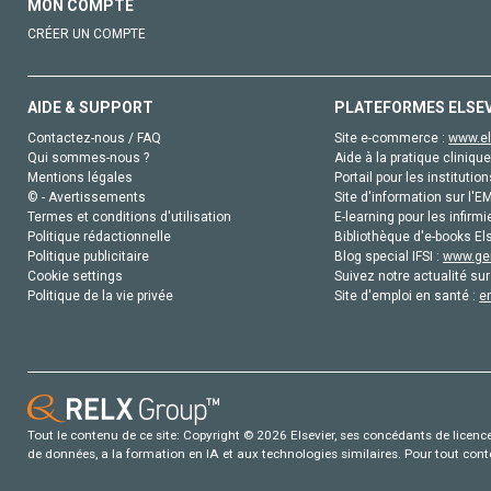
MON COMPTE
CRÉER UN COMPTE
AIDE & SUPPORT
PLATEFORMES ELSE
Contactez-nous / FAQ
Site e-commerce :
www.el
Qui sommes-nous ?
Aide à la pratique clinique
Mentions légales
Portail pour les institution
© - Avertissements
Site d'information sur l'E
Termes et conditions d'utilisation
E-learning pour les infirmi
Politique rédactionnelle
Bibliothèque d'e-books Els
Politique publicitaire
Blog special IFSI :
www.gen
Cookie settings
Suivez notre actualité sur
Politique de la vie privée
Site d'emploi en santé :
e
Tout le contenu de ce site: Copyright © 2026 Elsevier, ses concédants de licence e
de données, a la formation en IA et aux technologies similaires. Pour tout con