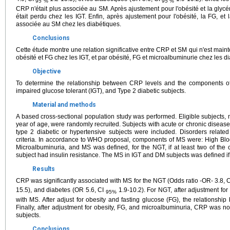
95 %
95 %
CRP n'était plus associée au SM. Après ajustement pour l'obésité et la glycé
était perdu chez les IGT. Enfin, après ajustement pour l'obésité, la FG, et 
associée au SM chez les diabétiques.
Conclusions
Cette étude montre une relation significative entre CRP et SM qui n'est main
obésité et FG chez les IGT, et par obésité, FG et microalbuminurie chez les d
Objective
To determine the relationship between CRP levels and the components of
impaired glucose tolerant (IGT), and Type 2 diabetic subjects.
Material and methods
A based cross-sectional population study was performed. Eligible subject
year of age, were randomly recruited. Subjects with acute or chronic disea
type 2 diabetic or hypertensive subjects were included. Disorders relate
criteria. In accordance to WHO proposal, components of MS were: High Blo
Microalbuminuria, and MS was defined, for the NGT, if at least two of the cr
subject had insulin resistance. The MS in IGT and DM subjects was defined if at 
Results
CRP was significantly associated with MS for the NGT (Odds ratio -OR- 3.8, 
15.5), and diabetes (OR 5.6, CI
1.9-10.2). For NGT, after adjustment fo
95%
with MS. After adjust for obesity and fasting glucose (FG), the relationsh
Finally, after adjustment for obesity, FG, and microalbuminuria, CRP was no
subjects.
Conclusions