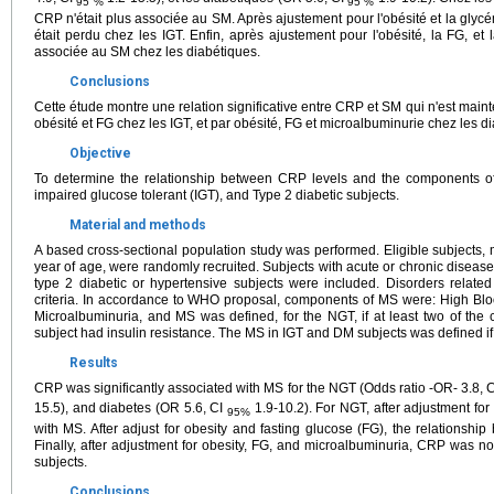
95 %
95 %
CRP n'était plus associée au SM. Après ajustement pour l'obésité et la glycé
était perdu chez les IGT. Enfin, après ajustement pour l'obésité, la FG, et 
associée au SM chez les diabétiques.
Conclusions
Cette étude montre une relation significative entre CRP et SM qui n'est main
obésité et FG chez les IGT, et par obésité, FG et microalbuminurie chez les d
Objective
To determine the relationship between CRP levels and the components of
impaired glucose tolerant (IGT), and Type 2 diabetic subjects.
Material and methods
A based cross-sectional population study was performed. Eligible subject
year of age, were randomly recruited. Subjects with acute or chronic disea
type 2 diabetic or hypertensive subjects were included. Disorders relate
criteria. In accordance to WHO proposal, components of MS were: High Blo
Microalbuminuria, and MS was defined, for the NGT, if at least two of the cr
subject had insulin resistance. The MS in IGT and DM subjects was defined if at 
Results
CRP was significantly associated with MS for the NGT (Odds ratio -OR- 3.8, 
15.5), and diabetes (OR 5.6, CI
1.9-10.2). For NGT, after adjustment fo
95%
with MS. After adjust for obesity and fasting glucose (FG), the relationsh
Finally, after adjustment for obesity, FG, and microalbuminuria, CRP was no
subjects.
Conclusions