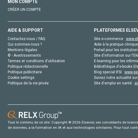
MON COMPTE
CRÉER UN COMPTE
AIDE & SUPPORT
PLATEFORMES ELSE
Contactez-nous / FAQ
Site e-commerce :
www.el
Qui sommes-nous ?
Aide à la pratique clinique
Mentions légales
Portail pour les institution
© - Avertissements
Site d'information sur l'E
Termes et conditions d'utilisation
E-learning pour les infirmi
Politique rédactionnelle
Bibliothèque d'e-books Els
Politique publicitaire
Blog special IFSI :
www.gen
Cookie settings
Suivez notre actualité sur
Politique de la vie privée
Site d'emploi en santé :
e
Tout le contenu de ce site: Copyright © 2026 Elsevier, ses concédants de licence e
de données, a la formation en IA et aux technologies similaires. Pour tout con