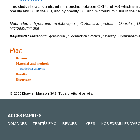
This study show a significant relationship between CRP and MS which is ma
obesity and FG in the IGT, and by obesity, FG, and microalbuminuria in the n
Mots clés :
Syndrome métabolique , C-Reactive protein , Obésité , Dys
Microalbuminurie
Keywords:
Metabolic Syndrome , C-Reactive Protein , Obesity , Dyslipidem
Plan
Résumé
Material and methods
Statistical analysis
Results
Discussion
© 2003 Elsevier Masson SAS. Tous droits réservés.
ACCÈS RAPIDES
DOMAINES
TRAITÉS EMC
REVUES
LIVRES
NOS FORMULES D'AB