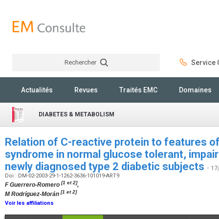
Rechercher
Service C
Rechercher
Actualités
Revues
Traités EMC
Domaines
DIABETES & METABOLISM
Relation of C-reactive protein to features o
syndrome in normal glucose tolerant, impair
newly diagnosed type 2 diabetic subjects
- 17
Doi : DM-02-2003-29-1-1262-3636-101019-ART9
[1 et 2]
F Guerrero-Romero
,
[1 et 2]
M Rodríguez-Morán
Voir les affiliations