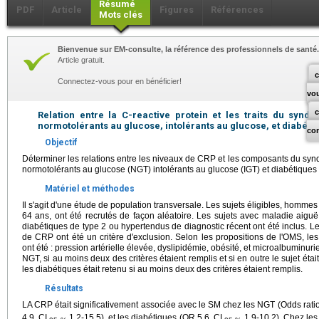
Résumé
PDF
Article
Figures
Références
Mots clés
Bienvenue sur EM-consulte, la référence des professionnels de santé.
Article gratuit.
c
Connectez-vous pour en bénéficier!
vo
Relation entre la C-reactive protein et les traits du syn
normotolérants au glucose, intolérants au glucose, et diabétiq
co
Objectif
Déterminer les relations entre les niveaux de CRP et les composants du sy
normotolérants au glucose (NGT) intolérants au glucose (IGT) et diabétiques 
Matériel et méthodes
Il s'agit d'une étude de population transversale. Les sujets éligibles, homm
64 ans, ont été recrutés de façon aléatoire. Les sujets avec maladie aiguë
diabétiques de type 2 ou hypertendus de diagnostic récent ont été inclus. L
de CRP ont été un critère d'exclusion. Selon les propositions de l'OMS, 
ont été : pression artérielle élevée, dyslipidémie, obésité, et microalbuminuri
NGT, si au moins deux des critères étaient remplis et si en outre le sujet étai
les diabétiques était retenu si au moins deux des critères étaient remplis.
Résultats
LA CRP était significativement associée avec le SM chez les NGT (Odds rati
4.9, CI
1.2-15.5), et les diabétiques (OR 5.6, CI
1.9-10.2). Chez les