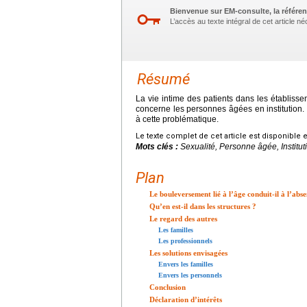
Bienvenue sur EM-consulte, la référen
L’accès au texte intégral de cet article 
Résumé
La vie intime des patients dans les établisse
concerne les personnes âgées en institution
à cette problématique.
Le texte complet de cet article est disponible 
Mots clés :
Sexualité, Personne âgée, Institut
Plan
Le bouleversement lié à l’âge conduit-il à l’abse
Qu’en est-il dans les structures ?
Le regard des autres
Les familles
Les professionnels
Les solutions envisagées
Envers les familles
Envers les personnels
Conclusion
Déclaration d’intérêts