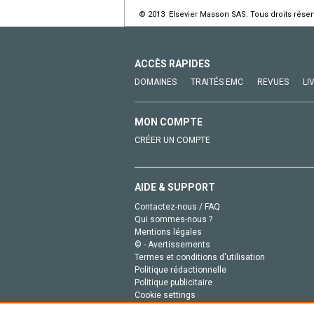
© 2013 Elsevier Masson SAS. Tous droits réser
ACCÈS RAPIDES
DOMAINES
TRAITÉS EMC
REVUES
LI
MON COMPTE
CRÉER UN COMPTE
AIDE & SUPPORT
Contactez-nous / FAQ
Qui sommes-nous ?
Mentions légales
© - Avertissements
Termes et conditions d'utilisation
Politique rédactionnelle
Politique publicitaire
Cookie settings
Politique de la vie privée