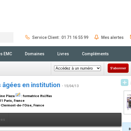
Service Client : 01 71 16 55 99
Mes alertes
Rechercher
és EMC
Domaines
Livres
Compléments
S'abonner
 âgées en institution
- 15/04/13
line Plaza
:
formatrice Ifsi/Ifas
11 Paris, France
0 Clermont-de-l’Oise, France
ces
B