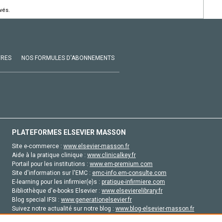
vés.
VRES
NOS FORMULES D'ABONNEMENTS
PLATEFORMES ELSEVIER MASSON
Site e-commerce :
www.elsevier-masson.fr
Aide à la pratique clinique :
www.clinicalkey.fr
Portail pour les institutions :
www.em-premium.com
Site d'information sur l'EMC :
emc-info.em-consulte.com
E-learning pour les infirmier(e)s :
pratique-infirmiere.com
Bibliothèque d'e-books Elsevier :
www.elsevierelibrary.fr
Blog special IFSI :
www.generationelsevier.fr
Suivez notre actualité sur notre blog :
www.blog-elsevier-masson.fr
Site d'emploi en santé :
emploisante.com