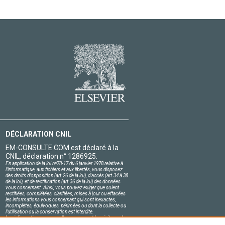
DÉCLARATION CNIL
EM-CONSULTE.COM est déclaré à la
CNIL, déclaration n° 1286925.
En application de la loi nº78-17 du 6 janvier 1978 relative à
l'informatique, aux fichiers et aux libertés, vous disposez
des droits d'opposition (art.26 de la loi), d'accès (art.34 à 38
de la loi), et de rectification (art.36 de la loi) des données
vous concernant. Ainsi, vous pouvez exiger que soient
rectifiées, complétées, clarifiées, mises à jour ou effacées
les informations vous concernant qui sont inexactes,
incomplètes, équivoques, périmées ou dont la collecte ou
l'utilisation ou la conservation est interdite.
Les informations personnelles concernant les visiteurs de
notre site, y compris leur identité, sont confidentielles.