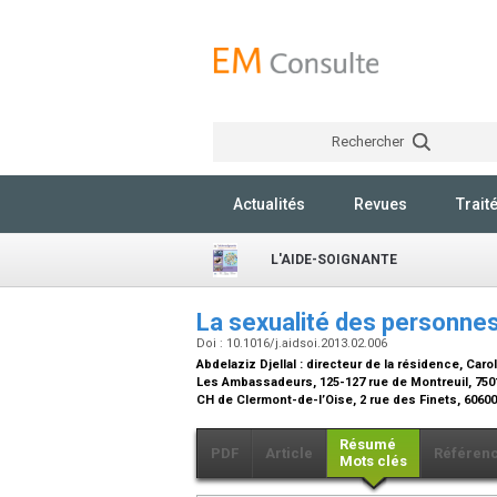
Rechercher
Actualités
Revues
Trait
L'AIDE-SOIGNANTE
La sexualité des personnes
Doi : 10.1016/j.aidsoi.2013.02.006
Abdelaziz Djellal :
directeur de la résidence
, Caro
Les Ambassadeurs, 125-127 rue de Montreuil, 750
CH de Clermont-de-l’Oise, 2 rue des Finets, 6060
Résumé
PDF
Article
Référen
Mots clés