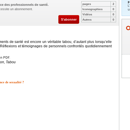
p
pages
2
ce des professionnels de santé.
L
nécessite un abonnement.
u
Iconographies
0
Vidéos
0
S'abonner
Autres
0
ments de santé est encore un véritable tabou, d’autant plus lorsqu’elle
. Réflexions et témoignages de personnels confrontés quotidiennement
en PDF.
ion, Tabou
nce de sexualité ?