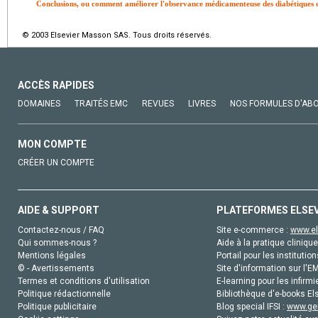
Conclusions, ou comment améliorer l'observance médicamenteuse des diabétiques d
© 2003 Elsevier Masson SAS. Tous droits réservés.
ACCÈS RAPIDES
DOMAINES
TRAITÉS EMC
REVUES
LIVRES
NOS FORMULES D'AB
MON COMPTE
CRÉER UN COMPTE
AIDE & SUPPORT
PLATEFORMES ELSE
Contactez-nous / FAQ
Site e-commerce :
www.el
Qui sommes-nous ?
Aide à la pratique clinique
Mentions légales
Portail pour les institution
© - Avertissements
Site d'information sur l'E
Termes et conditions d'utilisation
E-learning pour les infirmi
Politique rédactionnelle
Bibliothèque d'e-books Els
Politique publicitaire
Blog special IFSI :
www.gen