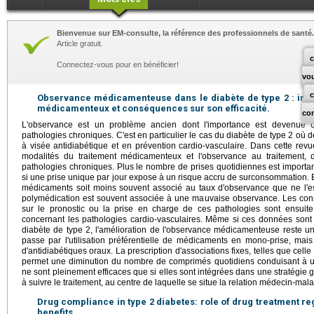
Bienvenue sur EM-consulte, la référence des professionnels de santé.
Article gratuit.
c
Connectez-vous pour en bénéficier!
vo
Observance médicamenteuse dans le diabète de type 2 : infl
médicamenteux et conséquences sur son efficacité.
co
L'observance est un problème ancien dont l'importance est devenue 
pathologies chroniques. C'est en particulier le cas du diabète de type 2 où
à visée antidiabétique et en prévention cardio-vasculaire. Dans cette revu
modalités du traitement médicamenteux et l'observance au traitement, 
pathologies chroniques. Plus le nombre de prises quotidiennes est import
si une prise unique par jour expose à un risque accru de surconsommation
médicaments soit moins souvent associé au taux d'observance que ne l'es
polymédication est souvent associée à une mauvaise observance. Les c
sur le pronostic ou la prise en charge de ces pathologies sont ensuit
concernant les pathologies cardio-vasculaires. Même si ces données sont
diabète de type 2, l'amélioration de l'observance médicamenteuse reste un 
passe par l'utilisation préférentielle de médicaments en mono-prise, mais
d'antidiabétiques oraux. La prescription d'associations fixes, telles que cel
permet une diminution du nombre de comprimés quotidiens conduisant à 
ne sont pleinement efficaces que si elles sont intégrées dans une stratégie g
à suivre le traitement, au centre de laquelle se situe la relation médecin-mal
Drug compliance in type 2 diabetes: role of drug treatment 
benefits