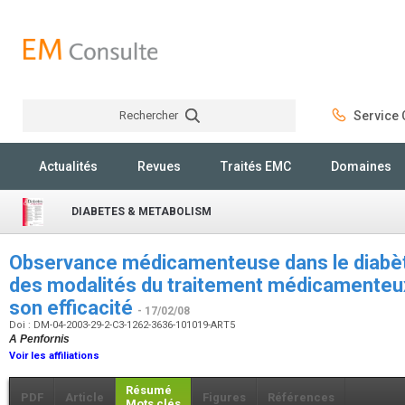
Rechercher
Service C
Rechercher
Actualités
Revues
Traités EMC
Domaines
DIABETES & METABOLISM
Observance médicamenteuse dans le diabète
des modalités du traitement médicamenteu
son efficacité
- 17/02/08
Doi : DM-04-2003-29-2-C3-1262-3636-101019-ART5
A Penfornis
Voir les affiliations
Résumé
PDF
Article
Figures
Références
Mots clés