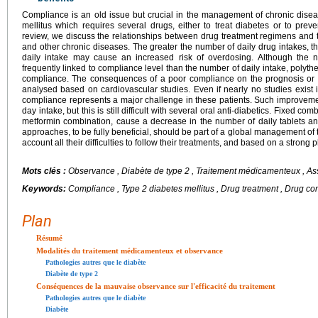
Compliance is an old issue but crucial in the management of chronic diseas
mellitus which requires several drugs, either to treat diabetes or to preve
review, we discuss the relationships between drug treatment regimens and 
and other chronic diseases. The greater the number of daily drug intakes, th
daily intake may cause an increased risk of overdosing. Although the n
frequently linked to compliance level than the number of daily intake, polyth
compliance. The consequences of a poor compliance on the prognosis or
analysed based on cardiovascular studies. Even if nearly no studies exist 
compliance represents a major challenge in these patients. Such improvemen
day intake, but this is still difficult with several oral anti-diabetics. Fixed 
metformin combination, cause a decrease in the number of daily tablets an
approaches, to be fully beneficial, should be part of a global management of t
account all their difficulties to follow their treatments, and based on a strong 
Mots clés :
Observance , Diabète de type 2 , Traitement médicamenteux , A
Keywords:
Compliance , Type 2 diabetes mellitus , Drug treatment , Drug c
Plan
Résumé
Modalités du traitement médicamenteux et observance
Pathologies autres que le diabète
Diabète de type 2
Conséquences de la mauvaise observance sur l'efficacité du traitement
Pathologies autres que le diabète
Diabète