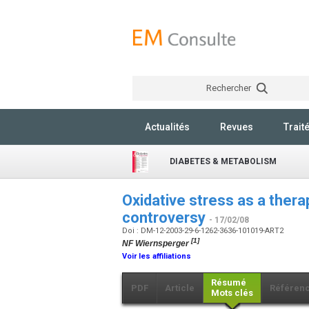
Rechercher
Actualités
Revues
Trait
DIABETES & METABOLISM
Oxidative stress as a therap
controversy
- 17/02/08
Doi : DM-12-2003-29-6-1262-3636-101019-ART2
[1]
NF Wiernsperger
Voir les affiliations
Résumé
PDF
Article
Référen
Mots clés