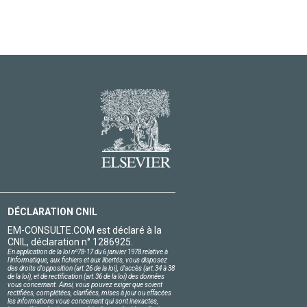
DÉCLARATION CNIL
EM-CONSULTE.COM est déclaré à la
CNIL, déclaration n° 1286925.
En application de la loi nº78-17 du 6 janvier 1978 relative à
l'informatique, aux fichiers et aux libertés, vous disposez
des droits d'opposition (art.26 de la loi), d'accès (art.34 à 38
de la loi), et de rectification (art.36 de la loi) des données
vous concernant. Ainsi, vous pouvez exiger que soient
rectifiées, complétées, clarifiées, mises à jour ou effacées
les informations vous concernant qui sont inexactes,