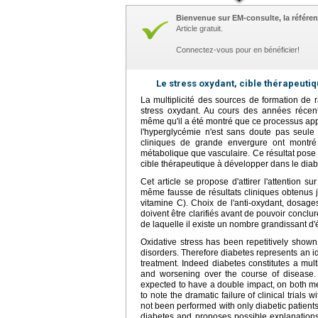
Bienvenue sur EM-consulte, la référen
Article gratuit.
Connectez-vous pour en bénéficier!
Le stress oxydant, cible thérapeuti
La multiplicité des sources de formation de r
stress oxydant. Au cours des années récent
même qu'il a été montré que ce processus appa
l'hyperglycémie n'est sans doute pas seule 
cliniques de grande envergure ont montré l
métabolique que vasculaire. Ce résultat pose 
cible thérapeutique à développer dans le diab
Cet article se propose d'attirer l'attention su
même fausse de résultats cliniques obtenus j
vitamine C). Choix de l'anti-oxydant, dosag
doivent être clarifiés avant de pouvoir conclu
de laquelle il existe un nombre grandissant 
Oxidative stress has been repetitively shown
disorders. Therefore diabetes represents an id
treatment. Indeed diabetes constitutes a multi
and worsening over the course of disease. In
expected to have a double impact, on both meta
to note the dramatic failure of clinical trials
not been performed with only diabetic patients
diabetes and proposes possible explanations f