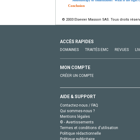
Monotherapy or combination? What is the right c
Conclusion
© 2003 Elsevier Masson SAS. Tous droits réser
ACCÈS RAPIDES
DOMAINES
TRAITÉS EMC
REVUES
LI
MON COMPTE
CRÉER UN COMPTE
AIDE & SUPPORT
Contactez-nous / FAQ
Qui sommes-nous ?
Mentions légales
© - Avertissements
Termes et conditions d'utilisation
Politique rédactionnelle
Politique publicitaire