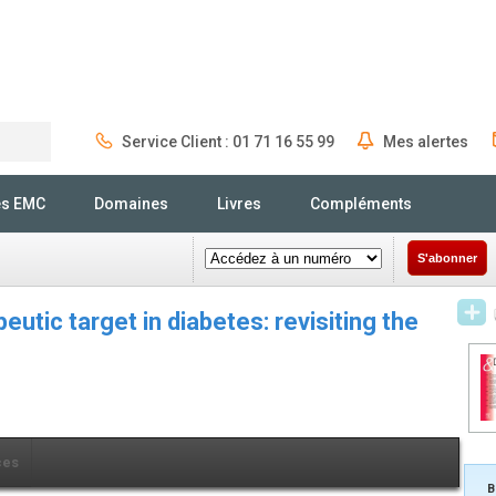
Service Client : 01 71 16 55 99
Mes alertes
Rechercher
és EMC
Domaines
Livres
Compléments
S'abonner
eutic target in diabetes: revisiting the
ces
B