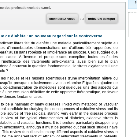
p
ce des professionnels de santé.
connectez-vous
ou
créez un compte
que de diabète : un nouveau regard sur la controverse
adicaux libres fait du diabète une maladie particulièrement sujette au
es, d'innombrables démonstrations ont d'ailleurs été rapportées, de
raît aussi dans l'obésité et l'intolérance au glucose. Ceci suggère que
en cause. A l'inverse, et presque sans exception, toutes les études
'inefficacité des traitements anti-oxydants, aussi bien sur le plan
donc à nouveau la question fondamentale : le stress oxydant est-il une
ète ?
r les risques et les raisons scientifiques d'une interprétation hâtive ou
usqu'ici presque exclusivement avec la vitamine E (parfois ajoutée de
es, co-administration de molécules sont quelques uns des aspects qui
re à une exclusion définitive de cette approche thérapeutique, en faveur
d'évidences fondamentales.
 to be a hallmark of many diseases linked with metabolic or vascular
eal candidate for studying the consequences of oxidative stress and its
ple source of free radicals, starting very early in the disease process
 view of the typical characteristics of diabetes, oxidative stress is
bolic and vascular functions. It is therefore particularly disappointing
 with antioxidants, although it must be pointed out that such studies have
. This review describes the many different aspects of oxidative stress in
or the apparent lack of efficacy of antioxidant treatments in patients.