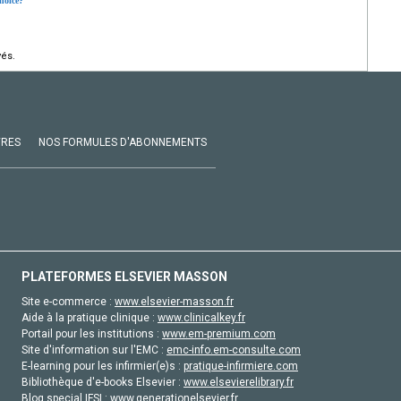
hoice?
vés.
VRES
NOS FORMULES D'ABONNEMENTS
PLATEFORMES ELSEVIER MASSON
Site e-commerce :
www.elsevier-masson.fr
Aide à la pratique clinique :
www.clinicalkey.fr
Portail pour les institutions :
www.em-premium.com
Site d'information sur l'EMC :
emc-info.em-consulte.com
E-learning pour les infirmier(e)s :
pratique-infirmiere.com
Bibliothèque d'e-books Elsevier :
www.elsevierelibrary.fr
Blog special IFSI :
www.generationelsevier.fr