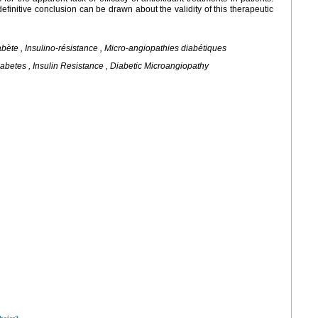
finitive conclusion can be drawn about the validity of this therapeutic
abète , Insulino-résistance , Micro-angiopathies diabétiques
Diabetes , Insulin Resistance , Diabetic Microangiopathy