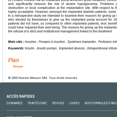
(IP) insulin infusion via an implanted pump achieves good metabolic control,
and significantly reduces the risk of severe hypoglycemia. Problems
obstruction or local complication at the implantation site. With respect to t
highly acceptable. However, amongst the implanted diabetic patients, some 
In a retrospective study we intended to examine their reasons for giving up th
who elected by themselves to give up the implanted pump account for 16% 
patients did not have, as compared to other implanted patients, less benefit
could have impaired their well being. The reasons for giving up the implant
the refusal of a strict and institutional management linked to this treatment.
Mots clés :
Insuline , Pompes à insuline , Systèmes implantés , Perfusion in
Keywords:
Insulin , Insulin pumps , Implanted devices , Intraperitoneal infu
Plan
Résumé
© 2005 Elsevier Masson SAS. Tous droits réservés.
ACCÈS RAPIDES
DOMAINES
TRAITÉS EMC
REVUES
LIVRES
NOS FORMULES D'AB