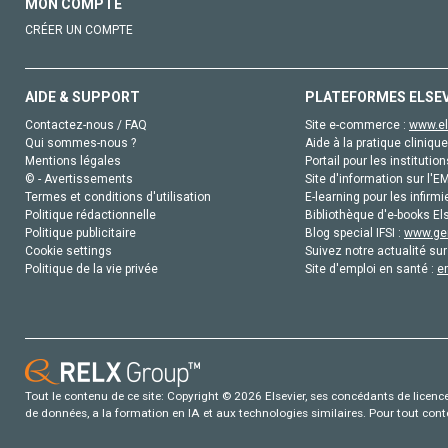
MON COMPTE
CRÉER UN COMPTE
AIDE & SUPPORT
PLATEFORMES ELSE
Contactez-nous / FAQ
Site e-commerce :
www.el
Qui sommes-nous ?
Aide à la pratique clinique
Mentions légales
Portail pour les institution
© - Avertissements
Site d'information sur l'E
Termes et conditions d'utilisation
E-learning pour les infirmi
Politique rédactionnelle
Bibliothèque d'e-books Els
Politique publicitaire
Blog special IFSI :
www.gen
Cookie settings
Suivez notre actualité sur
Politique de la vie privée
Site d'emploi en santé :
e
Tout le contenu de ce site: Copyright © 2026 Elsevier, ses concédants de licence e
de données, a la formation en IA et aux technologies similaires. Pour tout con