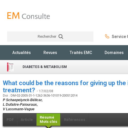
Rechercher
Service C
Rechercher
Actualités
Revues
Traités EMC
Domaines
DIABETES & METABOLISM
What could be the reasons for giving up th
treatment?
- 17/02/08
Doi : DM-02-2005-31-1-1262-3636-101019-200512014
P Schaepelynck-Bélicar,
L Dufaitre-Patouraux,
V Lassmann-Vague
Résumé
PDF
Article
Références
Mots clés