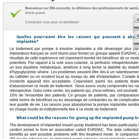
Bienvenue sur EM-consulte, la référence des professionnels de santé.
Article gratuit.
c
Connectez-vous pour en bénéficier!
vo
Quelles pourraient être les raisons qui poussent à aba
implantée?
co
Le traitement par pompe à insuline implantée a été développé plus part
implanteurs français se sont réunis pour former un groupe appelé EVADIAC 
résultats de cette expérience ont clairement montré les bénéfices de ce mod
potentiels. Par rapport à la voie sous-cutanée, la perfusion intrapéritonéa
un bon équilibre métabolique, améliore à long terme la stabilité du diabèt
d'hypoglycémie sévère. Les problèmes peuvent être liés à un ralentissemen
du cathéter ou un incident local au niveau du site d'implantation. Compte 
incidents apparaît très acceptable. Cependant, parmi les patients diabé
d'abandonner ce mode de traitement . Nous avons voulu comprendre les ra
rétrospective. Dans notre centre, les patients qui, d'eux-mêmes, ont souhait
16% de l'ensemble des patients. Ce groupe de patients, par comparaison 
retiré moins de bénéfices ou eu davantage de contraintes ou de complicatio
leur qualité de vie. Les raisons pour abandonner la pompe implantée semblen
en charge lourde et institutionnelle liée à ce mode de traitement.
What could be the reasons for giving up the implanted pump t
The development of implanted insulin pump treatment has been particularly 
centers joined to form an association called EVADIAC. The data collect
benefits as well possible problems with this treatment mode. In comparison