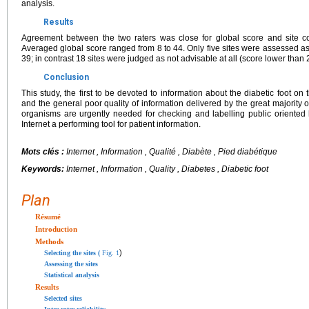
analysis.
Results
Agreement between the two raters was close for global score and site cont
Averaged global score ranged from 8 to 44. Only five sites were assessed as
39; in contrast 18 sites were judged as not advisable at all (score lower than 
Conclusion
This study, the first to be devoted to information about the diabetic foot on t
and the general poor quality of information delivered by the great majority
organisms are urgently needed for checking and labelling public oriented 
Internet a performing tool for patient information.
Mots clés :
Internet , Information , Qualité , Diabète , Pied diabétique
Keywords:
Internet , Information , Quality , Diabetes , Diabetic foot
Plan
Résumé
Introduction
Methods
)
Selecting the sites (
Fig. 1
Assessing the sites
Statistical analysis
Results
Selected sites