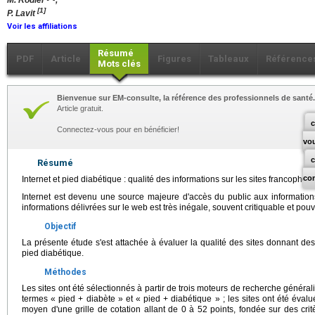
M. Rodier
,
[1]
P. Lavit
Voir les affiliations
Résumé
PDF
Article
Figures
Tableaux
Référence
Mots clés
Bienvenue sur EM-consulte, la référence des professionnels de santé.
Article gratuit.
c
Connectez-vous pour en bénéficier!
vo
Résumé
co
Internet et pied diabétique : qualité des informations sur les sites francophon
Internet est devenu une source majeure d'accès du public aux information
informations délivrées sur le web est très inégale, souvent critiquable et pou
Objectif
La présente étude s'est attachée à évaluer la qualité des sites donnant des
pied diabétique.
Méthodes
Les sites ont été sélectionnés à partir de trois moteurs de recherche généra
termes « pied + diabète » et « pied + diabétique » ; les sites ont été év
moyen d'une grille de cotation allant de 0 à 52 points, fondée sur des cri