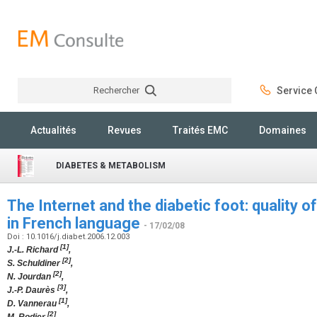
Rechercher
Service C
Rechercher
Actualités
Revues
Traités EMC
Domaines
DIABETES & METABOLISM
The Internet and the diabetic foot: quality o
in French language
- 17/02/08
Doi : 10.1016/j.diabet.2006.12.003
[1]
J.-L. Richard
,
[2]
S. Schuldiner
,
[2]
N. Jourdan
,
[3]
J.-P. Daurès
,
[1]
D. Vannerau
,
[2]