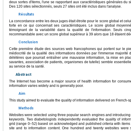
deux sortes d'items, l'une se rapportant aux caractéristiques générales du sit
Des 120 sites sélectionnés, seuls 27 sites ont été inclus dans l'analyse.
Résultats
La concordance entre les deux juges était étroite pour le score global et celu
forte en ce qui concernait ses caractéristiques. Le score global moyenn
témoignant de la variabilité dans la qualité de l'information. Seuls cin
recommandable avec un score global supérieur à 39 alors que 18 étaient déc
Conclusion
Cette première étude des sources web francophones qui portent sur le pie
médiocrité de la qualité des informations données par l'immense majorité d
délétères que pourrait entraîner une mauvaise information, la mise en pla
savantes, association de patients, organismes de tutelle) semble essentielle 
au service de la santé.
Abstract
The Internet has become a major source of health information for consume
information varies widely and is generally poor.
Aim
This study aimed to evaluate the quality of information delivered on French-sp
Methods
Websites were selected using three popular search engines and introducing “f
keywords. Two diabetologists independently evaluated the quality of inform
grid (range 0–52) based on acknowledged and published criteria with items re
site and to information content. One hundred and twenty websites were 