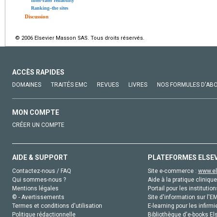
Inter-rater reliability
Ranking–the sites
Discussion
© 2006 Elsevier Masson SAS. Tous droits réservés.
ACCÈS RAPIDES
DOMAINES
TRAITÉS EMC
REVUES
LIVRES
NOS FORMULES D'AB
MON COMPTE
CRÉER UN COMPTE
AIDE & SUPPORT
PLATEFORMES ELSE
Contactez-nous / FAQ
Site e-commerce :
www.el
Qui sommes-nous ?
Aide à la pratique clinique
Mentions légales
Portail pour les institution
© - Avertissements
Site d'information sur l'E
Termes et conditions d'utilisation
E-learning pour les infirmi
Politique rédactionnelle
Bibliothèque d'e-books Els