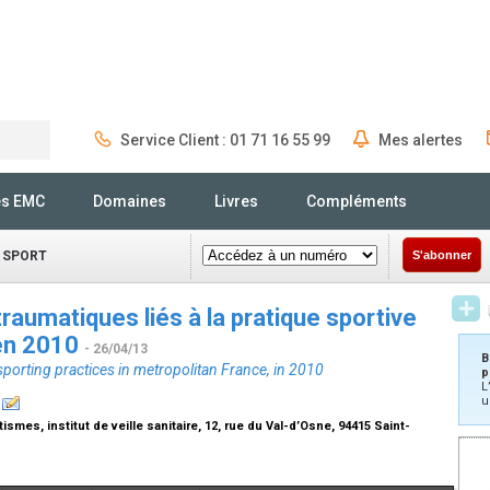
Service Client : 01 71 16 55 99
Mes alertes
Rechercher
és EMC
Domaines
Livres
Compléments
 SPORT
S'abonner
aumatiques liés à la pratique sportive
 en 2010
- 26/04/13
B
 sporting practices in metropolitan France, in 2010
p
L
u
es, institut de veille sanitaire, 12, rue du Val-d’Osne, 94415 Saint-