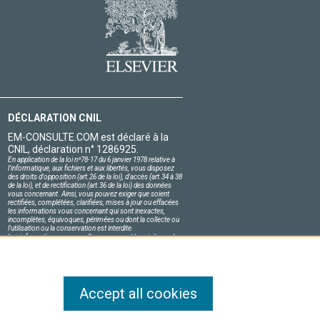
DÉCLARATION CNIL
EM-CONSULTE.COM est déclaré à la
CNIL, déclaration n° 1286925.
En application de la loi nº78-17 du 6 janvier 1978 relative à
l'informatique, aux fichiers et aux libertés, vous disposez
des droits d'opposition (art.26 de la loi), d'accès (art.34 à 38
de la loi), et de rectification (art.36 de la loi) des données
vous concernant. Ainsi, vous pouvez exiger que soient
rectifiées, complétées, clarifiées, mises à jour ou effacées
les informations vous concernant qui sont inexactes,
incomplètes, équivoques, périmées ou dont la collecte ou
l'utilisation ou la conservation est interdite.
Les informations personnelles concernant les visiteurs de
notre site, y compris leur identité, sont confidentielles.
Le responsable du site s'engage sur l'honneur à respecter
les conditions légales de confidentialité applicables en
France et à ne pas divulguer ces informations à des tiers.
Accept all cookies