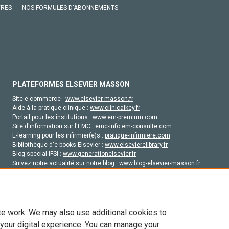
VRES
NOS FORMULES D'ABONNEMENTS
PLATEFORMES ELSEVIER MASSON
Site e-commerce :
www.elsevier-masson.fr
Aide à la pratique clinique :
www.clinicalkey.fr
Portail pour les institutions :
www.em-premium.com
Site d'information sur l'EMC :
emc-info.em-consulte.com
E-learning pour les infirmier(e)s :
pratique-infirmiere.com
Bibliothèque d'e-books Elsevier :
www.elsevierelibrary.fr
Blog special IFSI :
www.generationelsevier.fr
Suivez notre actualité sur notre blog :
www.blog-elsevier-masson.fr
Site d'emploi en santé :
emploisante.com
te work. We may also use additional cookies to
 your digital experience. You can manage your