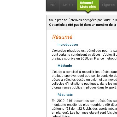
Résumé
PDF
Article
Figures
Mots clés
Sous presse. Épreuves corrigées par l'auteur. Di
Cet article a été publié dans un numéro de la
Résumé
Introduction
L’exercice physique est bénéfique pour la sa
dont certains conduisent au décès. L’objectif 
pratique sportive en 2010, en France métropol
Méthode
L’étude a consisté à recueillir les décès tr
pratique sportive, quel que soit le contexte d
décès à vélo, les décès en avion et par noya
collectes d’institutions publiques, dans les mé
d’organismes publics impliqués dans le sport.
Résultats
En 2010, 246 personnes sont décédées suit
montagne ont été les plus meurtriers (99 décè
aérienne (23 dont 22 ULM), des sports mécani
en planeur). Les hommes étaient sept fois pl
l’été et l’hiver.