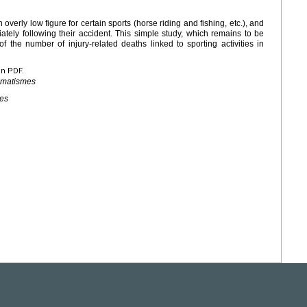
verly low figure for certain sports (horse riding and fishing, etc.), and
ely following their accident. This simple study, which remains to be
f the number of injury-related deaths linked to sporting activities in
en PDF.
umatismes
ies