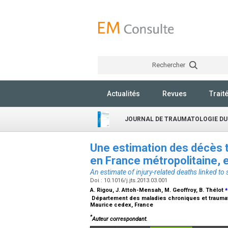
Rechercher
Actualités
Revues
Trait
JOURNAL DE TRAUMATOLOGIE DU
Une estimation des décès tr
en France métropolitaine,
An estimate of injury-related deaths linked to
Doi : 10.1016/j.jts.2013.03.001
⁎
A. Rigou, J. Attoh-Mensah, M. Geoffroy, B. Thélot
Département des maladies chroniques et traumatism
Maurice cedex, France
*
Auteur correspondant.