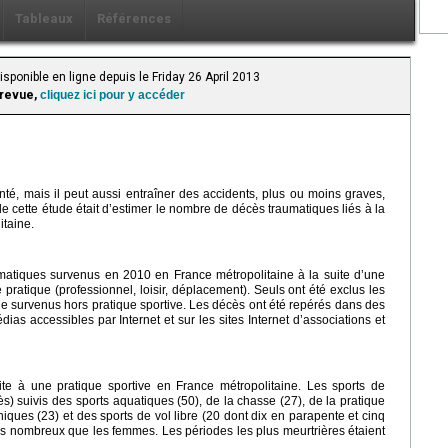
Tableaux
Références
sponible en ligne depuis le Friday 26 April 2013
 revue,
cliquez ici pour y accéder
nté, mais il peut aussi entraîner des accidents, plus ou moins graves,
de cette étude était d’estimer le nombre de décès traumatiques liés à la
itaine.
aumatiques survenus en 2010 en France métropolitaine à la suite d’une
e pratique (professionnel, loisir, déplacement). Seuls ont été exclus les
de survenus hors pratique sportive. Les décès ont été repérés dans des
dias accessibles par Internet et sur les sites Internet d’associations et
e à une pratique sportive en France métropolitaine. Les sports de
s) suivis des sports aquatiques (50), de la chasse (27), de la pratique
ques (23) et des sports de vol libre (20 dont dix en parapente et cinq
us nombreux que les femmes. Les périodes les plus meurtrières étaient