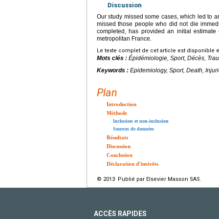
Discussion
Our study missed some cases, which led to an o
missed those people who did not die immediat
completed, has provided an initial estimate o
metropolitan France.
Le texte complet de cet article est disponible 
Mots clés :
Épidémiologie, Sport, Décès, Tra
Keywords :
Epidemiology, Sport, Death, Injur
Plan
Introduction
Méthode
Inclusion et non-inclusion
Sources de données
Résultats
Discussion
Conclusion
Déclaration d’intérêts
© 2013 Publié par Elsevier Masson SAS.
ACCÈS RAPIDES