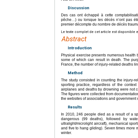
Discussion
Des cas ont échappé à cette comptabilisatio
pêche…) ou lorsque les décès n’ont pas été 
premier décompte du nombre de décès traumat
Le texte complet de cet article est disponible 
Abstract
Introduction
Physical exercise presents numerous health ben
some of which can result in death. The purp
France, the number of injury-related deaths lin
Method
The study consisted in counting the injury-r
sporting practice, regardless of the context 
airplanes and deaths by drowning were not co
The figures were collected from documentation
the websites of associations and government o
Results
In 2010, 246 people died as a result of a sp
dangerous (99 deaths), followed by water
ultralight/microlight aircraft), mechanical spor
and five to hang gliding). Seven times mor
winter.