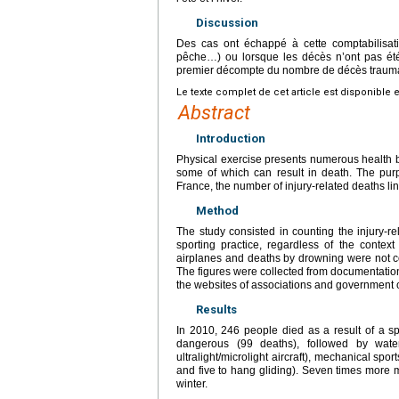
Discussion
Des cas ont échappé à cette comptabilisatio
pêche…) ou lorsque les décès n’ont pas été 
premier décompte du nombre de décès traumat
Le texte complet de cet article est disponible 
Abstract
Introduction
Physical exercise presents numerous health ben
some of which can result in death. The purp
France, the number of injury-related deaths lin
Method
The study consisted in counting the injury-r
sporting practice, regardless of the context 
airplanes and deaths by drowning were not co
The figures were collected from documentation
the websites of associations and government o
Results
In 2010, 246 people died as a result of a sp
dangerous (99 deaths), followed by water
ultralight/microlight aircraft), mechanical spor
and five to hang gliding). Seven times mor
winter.