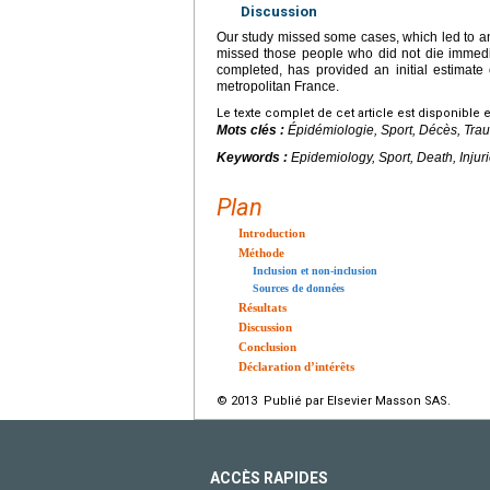
Discussion
Our study missed some cases, which led to an o
missed those people who did not die immediat
completed, has provided an initial estimate o
metropolitan France.
Le texte complet de cet article est disponible 
Mots clés :
Épidémiologie, Sport, Décès, Tra
Keywords :
Epidemiology, Sport, Death, Injur
Plan
Introduction
Méthode
Inclusion et non-inclusion
Sources de données
Résultats
Discussion
Conclusion
Déclaration d’intérêts
© 2013 Publié par Elsevier Masson SAS.
ACCÈS RAPIDES