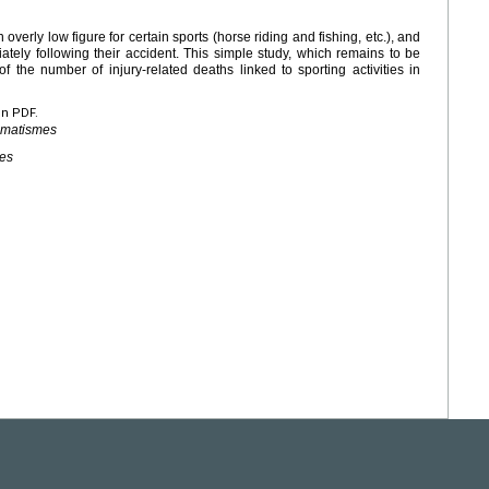
verly low figure for certain sports (horse riding and fishing, etc.), and
ely following their accident. This simple study, which remains to be
f the number of injury-related deaths linked to sporting activities in
en PDF.
umatismes
ies