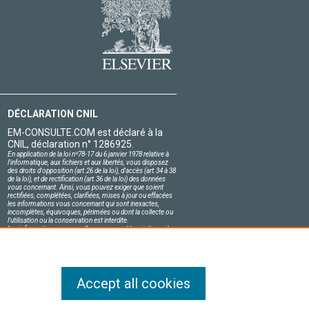
DÉCLARATION CNIL
EM-CONSULTE.COM est déclaré à la
CNIL, déclaration n° 1286925.
En application de la loi nº78-17 du 6 janvier 1978 relative à
l'informatique, aux fichiers et aux libertés, vous disposez
des droits d'opposition (art.26 de la loi), d'accès (art.34 à 38
de la loi), et de rectification (art.36 de la loi) des données
vous concernant. Ainsi, vous pouvez exiger que soient
rectifiées, complétées, clarifiées, mises à jour ou effacées
les informations vous concernant qui sont inexactes,
incomplètes, équivoques, périmées ou dont la collecte ou
l'utilisation ou la conservation est interdite.
Les informations personnelles concernant les visiteurs de
notre site, y compris leur identité, sont confidentielles.
Le responsable du site s'engage sur l'honneur à respecter
les conditions légales de confidentialité applicables en
France et à ne pas divulguer ces informations à des tiers.
Accept all cookies