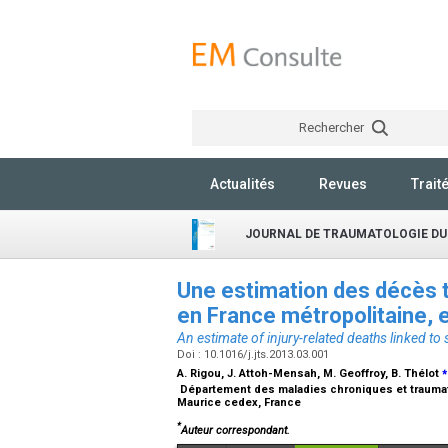
Rechercher
Actualités
Revues
Trait
JOURNAL DE TRAUMATOLOGIE DU
Une estimation des décès tr
en France métropolitaine,
An estimate of injury-related deaths linked to
Doi : 10.1016/j.jts.2013.03.001
⁎
A. Rigou, J. Attoh-Mensah, M. Geoffroy, B. Thélot
Département des maladies chroniques et traumatism
Maurice cedex, France
*
Auteur correspondant.