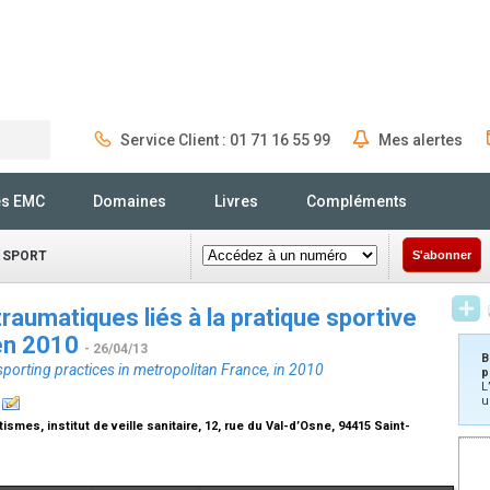
Service Client : 01 71 16 55 99
Mes alertes
Rechercher
és EMC
Domaines
Livres
Compléments
 SPORT
S'abonner
aumatiques liés à la pratique sportive
 en 2010
- 26/04/13
B
 sporting practices in metropolitan France, in 2010
p
L
u
es, institut de veille sanitaire, 12, rue du Val-d’Osne, 94415 Saint-