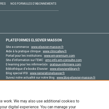
VRES
NOS FORMULES D'ABONNEMENTS
PLATEFORMES ELSEVIER MASSON
Site e-commerce :
www.elsevier-masson.fr
Aide à la pratique clinique :
www.clinicalkey.fr
Portail pour les institutions :
www.em-premium.com
Site d'information sur l'EMC :
emc-info.em-consulte.com
E-learning pour les infirmier(e)s :
pratique-infirmiere.com
Bibliothèque d'e-books Elsevier :
www.elsevierelibrary.fr
Blog special IFSI :
www.generationelsevier.fr
Suivez notre actualité sur notre blog :
www.blog-elsevier-masson.fr
Site d'emploi en santé :
emploisante.com
te work. We may also use additional cookies to
 your digital experience. You can manage your