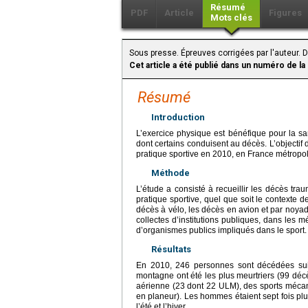
Résumé
PDF
Article
Figures
Mots clés
Sous presse. Épreuves corrigées par l'auteur. Di
Cet article a été publié dans un numéro de la
Résumé
Introduction
L’exercice physique est bénéfique pour la sa
dont certains conduisent au décès. L’objectif 
pratique sportive en 2010, en France métropol
Méthode
L’étude a consisté à recueillir les décès tr
pratique sportive, quel que soit le contexte d
décès à vélo, les décès en avion et par noya
collectes d’institutions publiques, dans les mé
d’organismes publics impliqués dans le sport.
Résultats
En 2010, 246 personnes sont décédées suit
montagne ont été les plus meurtriers (99 décè
aérienne (23 dont 22 ULM), des sports mécani
en planeur). Les hommes étaient sept fois pl
l’été et l’hiver.