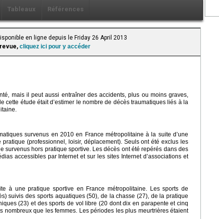
Tableaux
Références
sponible en ligne depuis le Friday 26 April 2013
 revue,
cliquez ici pour y accéder
nté, mais il peut aussi entraîner des accidents, plus ou moins graves,
de cette étude était d’estimer le nombre de décès traumatiques liés à la
itaine.
aumatiques survenus en 2010 en France métropolitaine à la suite d’une
e pratique (professionnel, loisir, déplacement). Seuls ont été exclus les
de survenus hors pratique sportive. Les décès ont été repérés dans des
dias accessibles par Internet et sur les sites Internet d’associations et
e à une pratique sportive en France métropolitaine. Les sports de
s) suivis des sports aquatiques (50), de la chasse (27), de la pratique
ques (23) et des sports de vol libre (20 dont dix en parapente et cinq
us nombreux que les femmes. Les périodes les plus meurtrières étaient