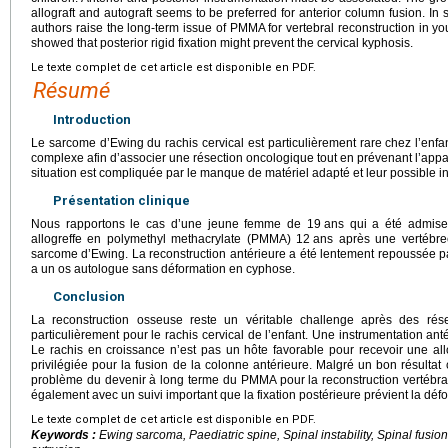
allograft and autograft seems to be preferred for anterior column fusion. In s
authors raise the long-term issue of PMMA for vertebral reconstruction in yo
showed that posterior rigid fixation might prevent the cervical kyphosis.
Le texte complet de cet article est disponible en PDF.
Résumé
Introduction
Le sarcome d’Ewing du rachis cervical est particulièrement rare chez l’enfan
complexe afin d’associer une résection oncologique tout en prévenant l’appa
situation est compliquée par le manque de matériel adapté et leur possible in
Présentation clinique
Nous rapportons le cas d’une jeune femme de 19
ans qui a été admise
allogreffe en polymethyl methacrylate (PMMA) 12
ans après une vertébre
sarcome d’Ewing. La reconstruction antérieure a été lentement repoussée pa
a un os autologue sans déformation en cyphose.
Conclusion
La reconstruction osseuse reste un véritable challenge après des rése
particulièrement pour le rachis cervical de l’enfant. Une instrumentation anté
Le rachis en croissance n’est pas un hôte favorable pour recevoir une all
privilégiée pour la fusion de la colonne antérieure. Malgré un bon résultat 
problème du devenir à long terme du PMMA pour la reconstruction vertébrale
également avec un suivi important que la fixation postérieure prévient la dé
Le texte complet de cet article est disponible en PDF.
Keywords :
Ewing sarcoma, Paediatric spine, Spinal instability, Spinal fusio