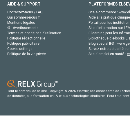
AIDE & SUPPORT
PLATEFORMES ELSE
Contactez-nous / FAQ
Site e-commerce :
www.el
Qui sommes-nous ?
Aide à la pratique clinique
Mentions légales
Portail pour les institution
© - Avertissements
Site d'information sur l'E
Termes et conditions d'utilisation
E-learning pour les infirmi
Politique rédactionnelle
Bibliothèque d'e-books Els
Politique publicitaire
Blog special IFSI :
www.gen
Cookie settings
Suivez notre actualité sur
Politique de la vie privée
Site d'emploi en santé :
e
Tout le contenu de ce site: Copyright © 2026 Elsevier, ses concédants de licence e
de données, a la formation en IA et aux technologies similaires. Pour tout con