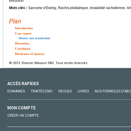
extrusion
Mots clés :
Sarcome d’Ewing, Rachis pédiatrique, Instabilité rachidienne, Ar
Plan
Introduction
Case report
History and examination
Discussion
Conclusion
Disclosure of interest
© 2013 Elsevier Masson SAS. Tous droits réservés.
ACCÈS RAPIDES
DOMAINES
TRAITÉS EMC
REVUES
LIVRES
NOS FORMULES D'AB
MON COMPTE
CRÉER UN COMPTE