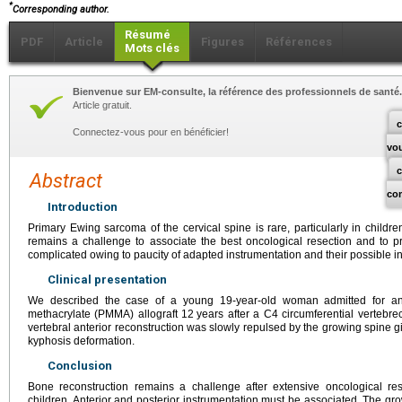
*
Corresponding author.
Résumé
PDF
Article
Figures
Références
Mots clés
Bienvenue sur EM-consulte, la référence des professionnels de santé.
Article gratuit.
c
Connectez-vous pour en bénéficier!
vo
Abstract
co
Introduction
Primary Ewing sarcoma of the cervical spine is rare, particularly in child
remains a challenge to associate the best oncological resection and to pre
complicated owing to paucity of adapted instrumentation and their possible i
Clinical presentation
We described the case of a young 19-year-old woman admitted for an
methacrylate (PMMA) allograft 12
years after a C4 circumferential vertebr
vertebral anterior reconstruction was slowly repulsed by the growing spine 
kyphosis deformation.
Conclusion
Bone reconstruction remains a challenge after extensive oncological rese
children. Anterior and posterior instrumentation must be associated. The g