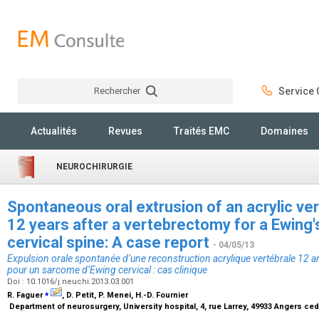
Rechercher
Service C
Rechercher
Actualités
Revues
Traités EMC
Domaines
NEUROCHIRURGIE
Spontaneous oral extrusion of an acrylic ve
12 years after a vertebrectomy for a Ewing
cervical spine: A case report
- 04/05/13
Expulsion orale spontanée d’une reconstruction acrylique vertébrale 12 
pour un sarcome d’Ewing cervical : cas clinique
Doi : 10.1016/j.neuchi.2013.03.001
⁎
R. Faguer
, D. Petit, P. Menei, H.-D. Fournier
Department of neurosurgery, University hospital, 4, rue Larrey, 49933 Angers ce