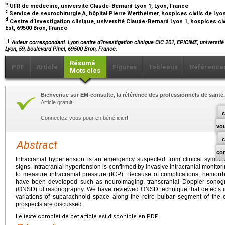
b
UFR de médecine, université Claude-Bernard Lyon 1, Lyon, France
c
Service de neurochirurgie A, hôpital Pierre Wertheimer, hospices civils de Lyo
d
Centre d’investigation clinique, université Claude-Bernard Lyon 1, hospices ci
Est, 69500 Bron, France
Auteur correspondant. Lyon centre d’investigation clinique CIC 201, EPICIME, université 
Lyon, 59, boulevard Pinel, 69500 Bron, France.
Résumé
PDF
Article
Figures
Tableaux
Référence
Mots clés
Bienvenue sur EM-consulte, la référence des professionnels de santé.
Article gratuit.
c
Connectez-vous pour en bénéficier!
vo
Abstract
co
Intracranial hypertension is an emergency suspected from clinical symp
signs. Intracranial hypertension is confirmed by invasive intracranial monitor
to measure intracranial pressure (ICP). Because of complications, hemorr
have been developed such as neuroimaging, transcranial Doppler sonog
(ONSD) ultrasonography. We have reviewed ONSD technique that detects in
variations of subarachnoid space along the retro bulbar segment of the o
prospects are discussed.
Le texte complet de cet article est disponible en PDF.