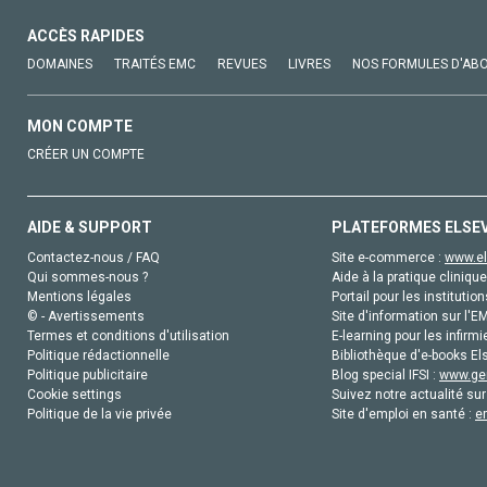
ACCÈS RAPIDES
DOMAINES
TRAITÉS EMC
REVUES
LIVRES
NOS FORMULES D'AB
MON COMPTE
CRÉER UN COMPTE
AIDE & SUPPORT
PLATEFORMES ELSE
Contactez-nous / FAQ
Site e-commerce :
www.el
Qui sommes-nous ?
Aide à la pratique clinique
Mentions légales
Portail pour les institution
© - Avertissements
Site d'information sur l'E
Termes et conditions d'utilisation
E-learning pour les infirmi
Politique rédactionnelle
Bibliothèque d'e-books Els
Politique publicitaire
Blog special IFSI :
www.gen
Cookie settings
Suivez notre actualité sur
Politique de la vie privée
Site d'emploi en santé :
e