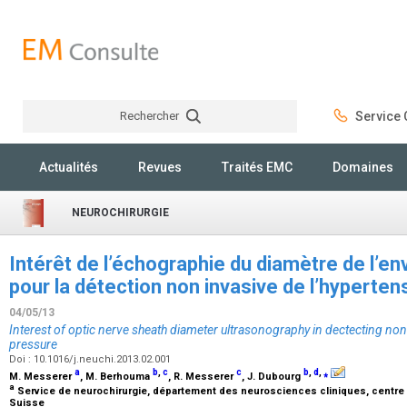
Rechercher
Service C
Rechercher
Actualités
Revues
Traités EMC
Domaines
NEUROCHIRURGIE
Intérêt de l’échographie du diamètre de l’en
pour la détection non invasive de l’hyperten
04/05/13
Interest of optic nerve sheath diameter ultrasonography in dectecting non-
pressure
Doi : 10.1016/j.neuchi.2013.02.001
a
b
,
c
c
b
,
d
,
⁎
M. Messerer
, M. Berhouma
, R. Messerer
, J. Dubourg
a
Service de neurochirurgie, département des neurosciences cliniques, centre h
Suisse