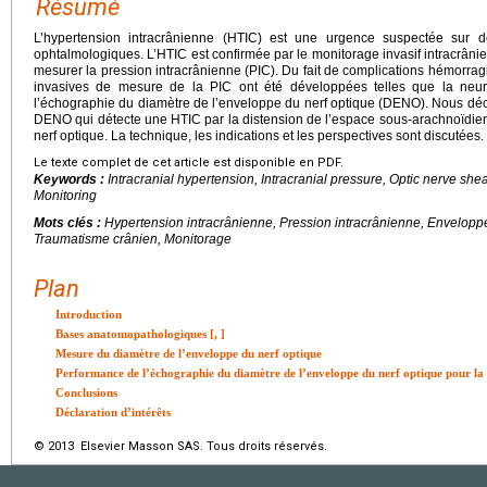
Résumé
L’hypertension intracrânienne (HTIC) est une urgence suspectée sur des
ophtalmologiques. L’HTIC est confirmée par le monitorage invasif intracrâni
mesurer la pression intracrânienne (PIC). Du fait de complications hémorra
invasives de mesure de la PIC ont été développées telles que la neuro
l’échographie du diamètre de l’enveloppe du nerf optique (DENO). Nous déc
DENO qui détecte une HTIC par la distension de l’espace sous-arachnoïdie
nerf optique. La technique, les indications et les perspectives sont discutées.
Le texte complet de cet article est disponible en PDF.
Keywords :
Intracranial hypertension, Intracranial pressure, Optic nerve she
Monitoring
Mots clés :
Hypertension intracrânienne, Pression intracrânienne, Envelopp
Traumatisme crânien, Monitorage
Plan
Introduction
Bases anatomopathologiques [
,
]
Mesure du diamètre de l’enveloppe du nerf optique
Performance de l’échographie du diamètre de l’enveloppe du nerf optique pour la 
Conclusions
Déclaration d’intérêts
© 2013 Elsevier Masson SAS. Tous droits réservés.