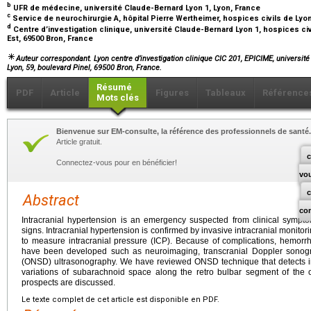
b
UFR de médecine, université Claude-Bernard Lyon 1, Lyon, France
c
Service de neurochirurgie A, hôpital Pierre Wertheimer, hospices civils de Lyo
d
Centre d’investigation clinique, université Claude-Bernard Lyon 1, hospices ci
Est, 69500 Bron, France
Auteur correspondant. Lyon centre d’investigation clinique CIC 201, EPICIME, université 
Lyon, 59, boulevard Pinel, 69500 Bron, France.
Résumé
PDF
Article
Figures
Tableaux
Référence
Mots clés
Bienvenue sur EM-consulte, la référence des professionnels de santé.
Article gratuit.
c
Connectez-vous pour en bénéficier!
vo
Abstract
co
Intracranial hypertension is an emergency suspected from clinical symp
signs. Intracranial hypertension is confirmed by invasive intracranial monitor
to measure intracranial pressure (ICP). Because of complications, hemorr
have been developed such as neuroimaging, transcranial Doppler sonog
(ONSD) ultrasonography. We have reviewed ONSD technique that detects in
variations of subarachnoid space along the retro bulbar segment of the o
prospects are discussed.
Le texte complet de cet article est disponible en PDF.