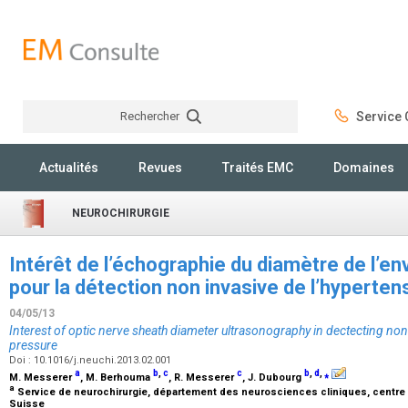
Rechercher
Service C
Rechercher
Actualités
Revues
Traités EMC
Domaines
NEUROCHIRURGIE
Intérêt de l’échographie du diamètre de l’en
pour la détection non invasive de l’hyperten
04/05/13
Interest of optic nerve sheath diameter ultrasonography in dectecting non-
pressure
Doi : 10.1016/j.neuchi.2013.02.001
a
b
,
c
c
b
,
d
,
⁎
M. Messerer
, M. Berhouma
, R. Messerer
, J. Dubourg
a
Service de neurochirurgie, département des neurosciences cliniques, centre h
Suisse