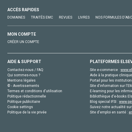
ACCÈS RAPIDES
DOMAINES
TRAITÉS EMC
REVUES
LIVRES
NOS FORMULES D'AB
MON COMPTE
CRÉER UN COMPTE
AIDE & SUPPORT
PLATEFORMES ELSE
Contactez-nous / FAQ
Site e-commerce :
www.el
Qui sommes-nous ?
Aide à la pratique clinique
Mentions légales
Portail pour les institution
© - Avertissements
Site d'information sur l'E
Termes et conditions d'utilisation
E-learning pour les infirmi
Politique rédactionnelle
Bibliothèque d'e-books Els
Politique publicitaire
Blog special IFSI :
www.gen
Cookie settings
Suivez notre actualité sur
Politique de la vie privée
Site d'emploi en santé :
e