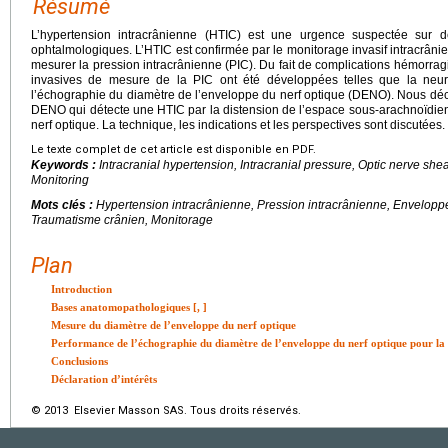
Résumé
L’hypertension intracrânienne (HTIC) est une urgence suspectée sur des
ophtalmologiques. L’HTIC est confirmée par le monitorage invasif intracrâni
mesurer la pression intracrânienne (PIC). Du fait de complications hémorra
invasives de mesure de la PIC ont été développées telles que la neuro
l’échographie du diamètre de l’enveloppe du nerf optique (DENO). Nous déc
DENO qui détecte une HTIC par la distension de l’espace sous-arachnoïdie
nerf optique. La technique, les indications et les perspectives sont discutées.
Le texte complet de cet article est disponible en PDF.
Keywords :
Intracranial hypertension, Intracranial pressure, Optic nerve she
Monitoring
Mots clés :
Hypertension intracrânienne, Pression intracrânienne, Envelopp
Traumatisme crânien, Monitorage
Plan
Introduction
Bases anatomopathologiques [
,
]
Mesure du diamètre de l’enveloppe du nerf optique
Performance de l’échographie du diamètre de l’enveloppe du nerf optique pour la 
Conclusions
Déclaration d’intérêts
© 2013 Elsevier Masson SAS. Tous droits réservés.