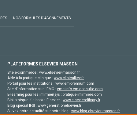
VRES
NOS FORMULES D'ABONNEMENTS
PLATEFORMES ELSEVIER MASSON
Site e-commerce :
www.elsevier-masson.fr
Aide à la pratique clinique :
www.clinicalkey.fr
Portail pour les institutions :
www.em-premium.com
Site d'information sur l'EMC :
emc-info.em-consulte.com
E-learning pour les infirmier(e)s :
pratique-infirmiere.com
Bibliothèque d'e-books Elsevier :
www.elsevierelibrary.fr
Blog special IFSI :
www.generationelsevier.fr
Suivez notre actualité sur notre blog :
www.blog-elsevier-masson.fr
Site d'emploi en santé :
emploisante.com