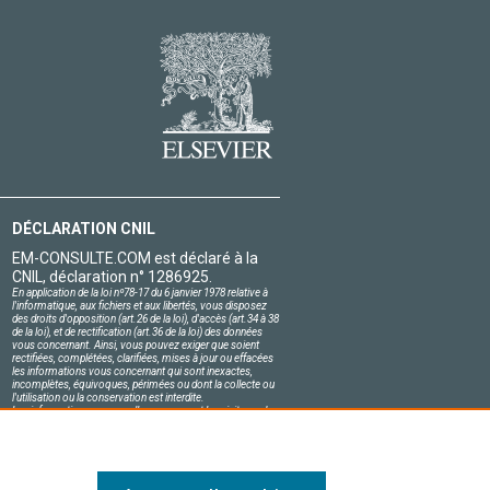
DÉCLARATION CNIL
EM-CONSULTE.COM est déclaré à la
CNIL, déclaration n° 1286925.
En application de la loi nº78-17 du 6 janvier 1978 relative à
l'informatique, aux fichiers et aux libertés, vous disposez
des droits d'opposition (art.26 de la loi), d'accès (art.34 à 38
de la loi), et de rectification (art.36 de la loi) des données
vous concernant. Ainsi, vous pouvez exiger que soient
rectifiées, complétées, clarifiées, mises à jour ou effacées
les informations vous concernant qui sont inexactes,
incomplètes, équivoques, périmées ou dont la collecte ou
l'utilisation ou la conservation est interdite.
Les informations personnelles concernant les visiteurs de
notre site, y compris leur identité, sont confidentielles.
Le responsable du site s'engage sur l'honneur à respecter
les conditions légales de confidentialité applicables en
France et à ne pas divulguer ces informations à des tiers.