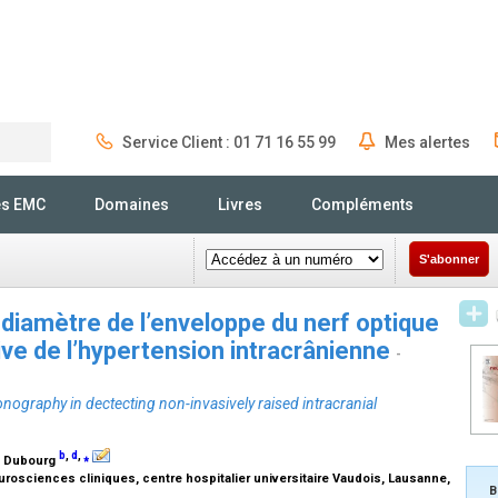
Service Client : 01 71 16 55 99
Mes alertes
Rechercher
és EMC
Domaines
Livres
Compléments
S'abonner
 diamètre de l’enveloppe du nerf optique
ive de l’hypertension intracrânienne
-
onography in dectecting non-invasively raised intracranial
b
,
d
,
⁎
J. Dubourg
osciences cliniques, centre hospitalier universitaire Vaudois, Lausanne,
B