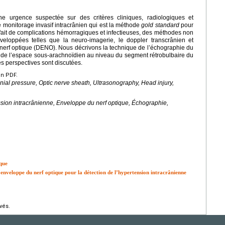
ne urgence suspectée sur des critères cliniques, radiologiques et
 monitorage invasif intracrânien qui est la méthode
gold standard
pour
 fait de complications hémorragiques et infectieuses, des méthodes non
eloppées telles que la neuro-imagerie, le doppler transcrânien et
nerf optique (DENO). Nous décrivons la technique de l’échographie du
 de l’espace sous-arachnoïdien au niveau du segment rétrobulbaire du
les perspectives sont discutées.
en PDF.
anial pressure, Optic nerve sheath, Ultrasonography, Head injury,
sion intracrânienne, Enveloppe du nerf optique, Échographie,
que
enveloppe du nerf optique pour la détection de l’hypertension intracrânienne
vés.