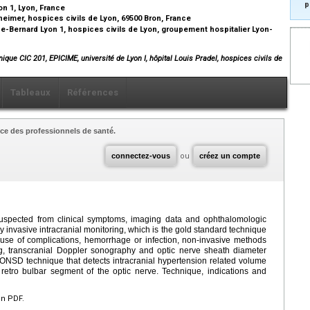
p
n 1, Lyon, France
heimer, hospices civils de Lyon, 69500 Bron, France
de-Bernard Lyon 1, hospices civils de Lyon, groupement hospitalier Lyon-
nique CIC 201, EPICIME, université de Lyon I, hôpital Louis Pradel, hospices civils de
Tableaux
Références
ce des professionnels de santé.
connectez-vous
ou
créez un compte
suspected from clinical symptoms, imaging data and ophthalomologic
by invasive intracranial monitoring, which is the gold standard technique
ause of complications, hemorrhage or infection, non-invasive methods
 transcranial Doppler sonography and optic nerve sheath diameter
NSD technique that detects intracranial hypertension related volume
retro bulbar segment of the optic nerve. Technique, indications and
en PDF.