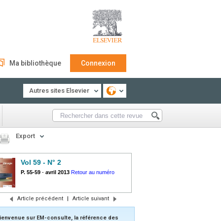
Ma bibliothèque
Connexion
Autres sites Elsevier
Export
Vol 59 - N° 2
P. 55-59
-
avril 2013
Retour au numéro
Article précédent
|
Article suivant
ienvenue sur EM-consulte, la référence des