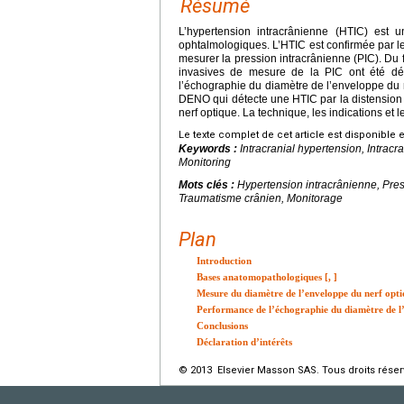
Résumé
L’hypertension intracrânienne (HTIC) est u
ophtalmologiques. L’HTIC est confirmée par le
mesurer la pression intracrânienne (PIC). Du
invasives de mesure de la PIC ont été dév
l’échographie du diamètre de l’enveloppe du 
DENO qui détecte une HTIC par la distension
nerf optique. La technique, les indications et 
Le texte complet de cet article est disponible 
Keywords :
Intracranial hypertension, Intracr
Monitoring
Mots clés :
Hypertension intracrânienne, Pres
Traumatisme crânien, Monitorage
Plan
Introduction
Bases anatomopathologiques [
,
]
Mesure du diamètre de l’enveloppe du nerf opti
Performance de l’échographie du diamètre de l’
Conclusions
Déclaration d’intérêts
© 2013 Elsevier Masson SAS. Tous droits réser