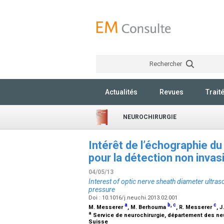
Rechercher
Actualités
Revues
Trait
NEUROCHIRURGIE
Intérêt de l’échographie du
pour la détection non invas
04/05/13
Interest of optic nerve sheath diameter ultras
pressure
Doi : 10.1016/j.neuchi.2013.02.001
a
b
,
c
c
M. Messerer
, M. Berhouma
, R. Messerer
, 
a
Service de neurochirurgie, département des neur
Suisse