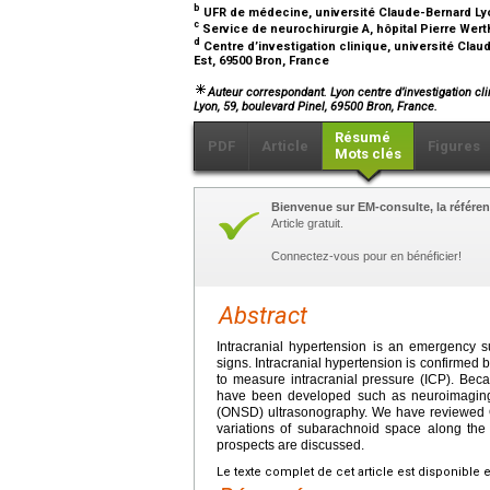
b
UFR de médecine, université Claude-Bernard Lyo
c
Service de neurochirurgie A, hôpital Pierre Wert
d
Centre d’investigation clinique, université Clau
Est, 69500 Bron, France
Auteur correspondant. Lyon centre d’investigation cli
Lyon, 59, boulevard Pinel, 69500 Bron, France.
Résumé
PDF
Article
Figures
Mots clés
Bienvenue sur EM-consulte, la référen
Article gratuit.
Connectez-vous pour en bénéficier!
Abstract
Intracranial hypertension is an emergency 
signs. Intracranial hypertension is confirmed 
to measure intracranial pressure (ICP). Bec
have been developed such as neuroimaging,
(ONSD) ultrasonography. We have reviewed O
variations of subarachnoid space along the 
prospects are discussed.
Le texte complet de cet article est disponible 