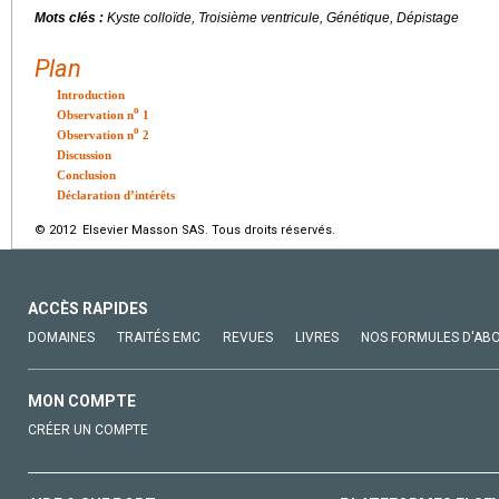
Mots clés :
Kyste colloïde, Troisième ventricule, Génétique, Dépistage
Plan
Introduction
o
Observation n
1
o
Observation n
2
Discussion
Conclusion
Déclaration d’intérêts
© 2012 Elsevier Masson SAS. Tous droits réservés.
ACCÈS RAPIDES
DOMAINES
TRAITÉS EMC
REVUES
LIVRES
NOS FORMULES D'AB
MON COMPTE
CRÉER UN COMPTE