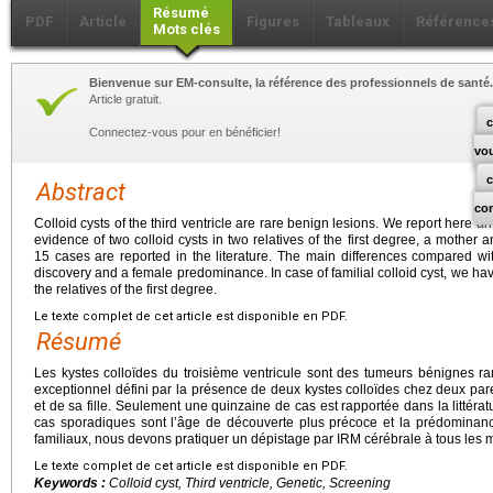
Résumé
PDF
Article
Figures
Tableaux
Référence
Mots clés
Bienvenue sur EM-consulte, la référence des professionnels de santé.
Article gratuit.
c
Connectez-vous pour en bénéficier!
vo
Abstract
co
Colloid cysts of the third ventricle are rare benign lesions. We report here a
evidence of two colloid cysts in two relatives of the first degree, a mother 
15 cases are reported in the literature. The main differences compared wi
discovery and a female predominance. In case of familial colloid cyst, we hav
the relatives of the first degree.
Le texte complet de cet article est disponible en PDF.
Résumé
Les kystes colloïdes du troisième ventricule sont des tumeurs bénignes rar
exceptionnel défini par la présence de deux kystes colloïdes chez deux par
et de sa fille. Seulement une quinzaine de cas est rapportée dans la littérat
cas sporadiques sont l’âge de découverte plus précoce et la prédominanc
familiaux, nous devons pratiquer un dépistage par IRM cérébrale à tous les 
Le texte complet de cet article est disponible en PDF.
Keywords :
Colloid cyst, Third ventricle, Genetic, Screening