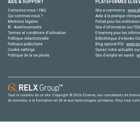
AIDE & SUPPORT
PLATEFORMES ELSE
Contactez-nous / FAQ
Site e-commerce :
www.el
Qui sommes-nous ?
Aide à la pratique clinique
Mentions légales
Portail pour les institution
© - Avertissements
Site d'information sur l'E
Termes et conditions d'utilisation
E-learning pour les infirmi
Politique rédactionnelle
Bibliothèque d'e-books Els
Politique publicitaire
Blog special IFSI :
www.gen
Cookie settings
Suivez notre actualité sur
Politique de la vie privée
Site d'emploi en santé :
e
Tout le contenu de ce site: Copyright © 2026 Elsevier, ses concédants de licence e
de données, a la formation en IA et aux technologies similaires. Pour tout con