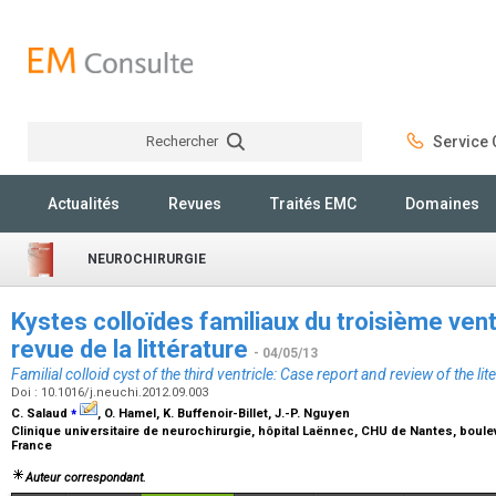
Rechercher
Service C
Rechercher
Actualités
Revues
Traités EMC
Domaines
NEUROCHIRURGIE
Kystes colloïdes familiaux du troisième ventr
revue de la littérature
- 04/05/13
Familial colloid cyst of the third ventricle: Case report and review of the lit
Doi : 10.1016/j.neuchi.2012.09.003
⁎
C. Salaud
, O. Hamel, K. Buffenoir-Billet, J.-P. Nguyen
Clinique universitaire de neurochirurgie, hôpital Laënnec, CHU de Nantes, boul
France
Auteur correspondant.