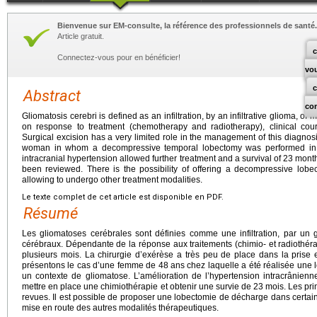
Bienvenue sur EM-consulte, la référence des professionnels de santé.
Article gratuit.
c
Connectez-vous pour en bénéficier!
vo
Abstract
co
Gliomatosis cerebri is defined as an infiltration, by an infiltrative glioma, 
on response to treatment (chemotherapy and radiotherapy), clinical co
Surgical excision has a very limited role in the management of this diagnos
woman in whom a decompressive temporal lobectomy was performed in th
intracranial hypertension allowed further treatment and a survival of 23
month
been reviewed. There is the possibility of offering a decompressive lobe
allowing to undergo other treatment modalities.
Le texte complet de cet article est disponible en PDF.
Résumé
Les gliomatoses cerébrales sont définies comme une infiltration, par un g
cérébraux. Dépendante de la réponse aux traitements (chimio- et radiothérap
plusieurs mois. La chirurgie d’exérèse a très peu de place dans la prise
présentons le cas d’une femme de 48
ans chez laquelle a été réalisée une
un contexte de gliomatose. L’amélioration de l’hypertension intracrânienn
mettre en place une chimiothérapie et obtenir une survie de 23 mois. Les prin
revues. Il est possible de proposer une lobectomie de décharge dans certain
mise en route des autres modalités thérapeutiques.