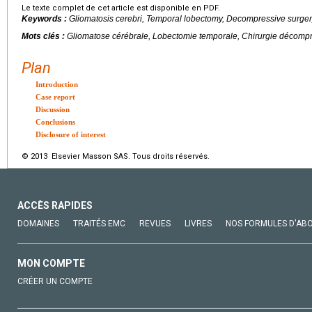
Le texte complet de cet article est disponible en PDF.
Keywords :
Gliomatosis cerebri, Temporal lobectomy, Decompressive surge
Mots clés :
Gliomatose cérébrale, Lobectomie temporale, Chirurgie décomp
Plan
Introduction
Case report
Discussion
Conclusions
Disclosure of interest
© 2013 Elsevier Masson SAS. Tous droits réservés.
ACCÈS RAPIDES
DOMAINES
TRAITÉS EMC
REVUES
LIVRES
NOS FORMULES D'AB
MON COMPTE
CRÉER UN COMPTE