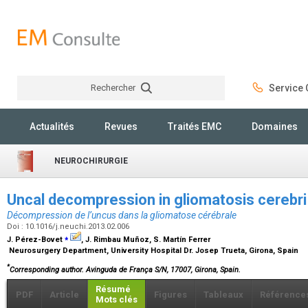
Rechercher
Service C
Rechercher
Actualités
Revues
Traités EMC
Domaines
NEUROCHIRURGIE
Uncal decompression in gliomatosis cerebr
Décompression de l’uncus dans la gliomatose cérébrale
Doi : 10.1016/j.neuchi.2013.02.006
⁎
J. Pérez-Bovet
, J. Rimbau Muñoz, S. Martín Ferrer
Neurosurgery Department, University Hospital Dr. Josep Trueta, Girona, Spain
*
Corresponding author. Avinguda de França S/N, 17007, Girona, Spain.
Résumé
PDF
Article
Figures
Tableaux
Référence
Mots clés