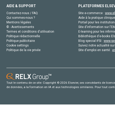
AIDE & SUPPORT
PLATEFORMES ELSE
Contactez-nous / FAQ
Site e-commerce :
www.el
Qui sommes-nous ?
Aide à la pratique clinique
Mentions légales
Portail pour les institution
© - Avertissements
Site d'information sur l'E
Termes et conditions d'utilisation
E-learning pour les infirmi
Politique rédactionnelle
Bibliothèque d'e-books Els
Politique publicitaire
Blog special IFSI :
www.gen
Cookie settings
Suivez notre actualité sur
Politique de la vie privée
Site d'emploi en santé :
e
Tout le contenu de ce site: Copyright © 2026 Elsevier, ses concédants de licence e
de données, a la formation en IA et aux technologies similaires. Pour tout con