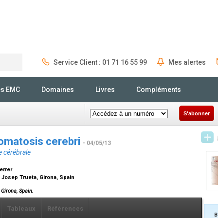
Service Client : 01 71 16 55 99
Mes alertes
Rechercher
és EMC
Domaines
Livres
Compléments
S'abonner
iomatosis cerebri
- 04/05/13
 cérébrale
errer
 Josep Trueta, Girona, Spain
Girona, Spain.
Tableaux
Références
B