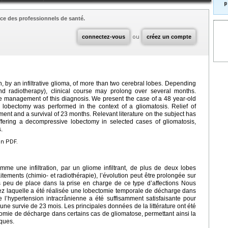
p
ce des professionnels de santé.
connectez-vous
ou
créez un compte
on, by an infiltrative glioma, of more than two cerebral lobes. Depending
d radiotherapy), clinical course may prolong over several months.
the management of this diagnosis. We present the case of a 48 year-old
bectomy was performed in the context of a gliomatosis. Relief of
tment and a survival of 23
months. Relevant literature on the subject has
offering a decompressive lobectomy in selected cases of gliomatosis,
.
en PDF.
me une infiltration, par un gliome infiltrant, de plus de deux lobes
ements (chimio- et radiothérapie), l’évolution peut être prolongée sur
ès peu de place dans la prise en charge de ce type d’affections Nous
ez laquelle a été réalisée une lobectomie temporale de décharge dans
 l’hypertension intracrânienne a été suffisamment satisfaisante pour
une survie de 23 mois. Les principales données de la littérature ont été
tomie de décharge dans certains cas de gliomatose, permettant ainsi la
iques.