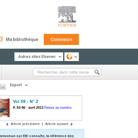
Ma bibliothèque
Connexion
Autres sites Elsevier
Export
Vol 59 - N° 2
P. 93-96
-
avril 2013
Retour au numéro
Article précédent
|
Article suivant
ienvenue sur EM-consulte, la référence des