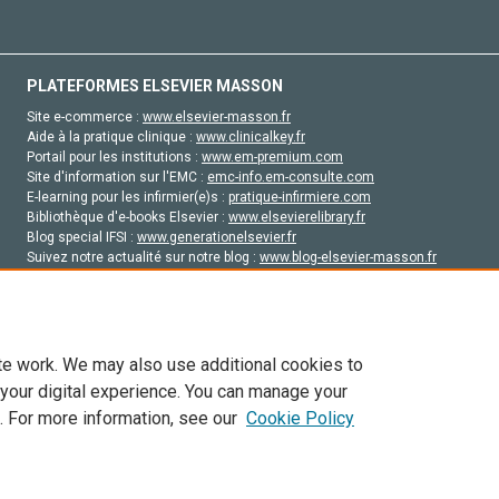
PLATEFORMES ELSEVIER MASSON
Site e-commerce :
www.elsevier-masson.fr
Aide à la pratique clinique :
www.clinicalkey.fr
Portail pour les institutions :
www.em-premium.com
Site d'information sur l'EMC :
emc-info.em-consulte.com
E-learning pour les infirmier(e)s :
pratique-infirmiere.com
Bibliothèque d'e-books Elsevier :
www.elsevierelibrary.fr
Blog special IFSI :
www.generationelsevier.fr
Suivez notre actualité sur notre blog :
www.blog-elsevier-masson.fr
Site d'emploi en santé :
emploisante.com
te work. We may also use additional cookies to
 your digital experience. You can manage your
. For more information, see our
Cookie Policy
vier, ses concédants de licence et ses contributeurs. Tout les droits sont réservés, y 
ogies similaires. Pour tout contenu en libre accès, les conditions de licence Creati