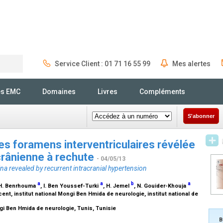
Service Client : 01 71 16 55 99
Mes alertes
Rechercher
és EMC
Domaines
Livres
Compléments
S'abonner
s foramens interventriculaires révélée
crânienne à rechute
- 04/05/13
ina revealed by recurrent intracranial hypertension
a
a
b
a
 H. Benrhouma
, I. Ben Youssef-Turki
, H. Jemel
, N. Gouider-Khouja
ent, institut national Mongi Ben Hmida de neurologie, institut national de
ngi Ben Hmida de neurologie, Tunis, Tunisie
B