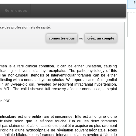
p
Références
ce des professionnels de santé.
connectez-vous
ou
créez un compte
men is a rare clinical condition. It can be either unilateral, causing
 leading to biventricular hydrocephalus. The pathophysiology of this
 The non-tumoral stenosis of interventricular foramen can be either
nifesting with a neonatal hydrocephalus. We report a case of congenital
, in an 8-year-old girl, revealed by recurrent intracranial hypertension.
 MRI. The child showed full recovery after neuroendoscopic septal
en PDF.
riculaire est une entité rare et méconnue. Elle est à l’origine d’une
triculaire selon que la sténose touche l’un ou les deux foramens
st pas clairement établie. La sténose peut être acquise ou plus rarement
 l’origine d’une hydrocéphalie de révélation souvent néonatale. Nous
énitale bilatérale des foramens interventriculaires révélée à l’âge de