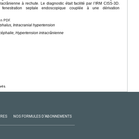
acrânienne à rechute. Le diagnostic était facilité par l’IRM CISS-3D.
e fenestration septale endoscopique couplée à une dérivation
en PDF.
phalus, Intracranial hypertension
céphalie, Hypertension intracrânienne
vés.
VRES
NOS FORMULES D'ABONNEMENTS