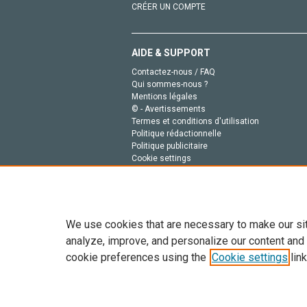
CRÉER UN COMPTE
AIDE & SUPPORT
Contactez-nous / FAQ
Qui sommes-nous ?
Mentions légales
© - Avertissements
Termes et conditions d'utilisation
Politique rédactionnelle
Politique publicitaire
Cookie settings
Politique de la vie privée
We use cookies that are necessary to make our si
analyze, improve, and personalize our content and
cookie preferences using the
Cookie settings
link
Tout le contenu de ce site: Copyright © 2026 Else
de données, a la formation en IA et aux technol