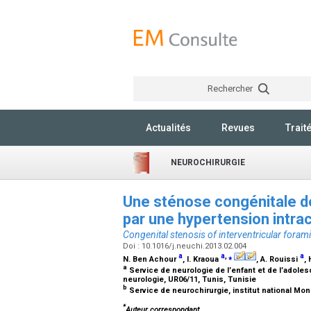
Rechercher
Actualités
Revues
Trait
NEUROCHIRURGIE
Une sténose congénitale de
par une hypertension intra
Congenital stenosis of interventricular foram
Doi : 10.1016/j.neuchi.2013.02.004
a
a
,
⁎
a
N. Ben Achour
, I. Kraoua
, A. Rouissi
,
a
Service de neurologie de l’enfant et de l’adolesc
neurologie, UR06/11, Tunis, Tunisie
b
Service de neurochirurgie, institut national Mo
*
Auteur correspondant.