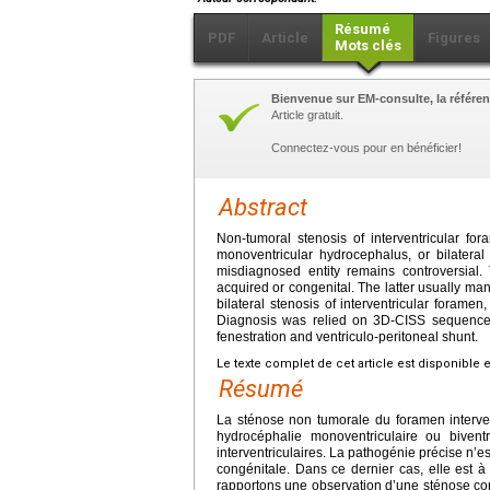
Résumé
PDF
Article
Figures
Mots clés
Bienvenue sur EM-consulte, la référen
Article gratuit.
Connectez-vous pour en bénéficier!
Abstract
Non-tumoral stenosis of interventricular fora
monoventricular hydrocephalus, or bilateral
misdiagnosed entity remains controversial.
acquired or congenital. The latter usually ma
bilateral stenosis of interventricular foramen
Diagnosis was relied on 3D-CISS sequences
fenestration and ventriculo-peritoneal shunt.
Le texte complet de cet article est disponible 
Résumé
La sténose non tumorale du foramen intervent
hydrocéphalie monoventriculaire ou biven
interventriculaires. La pathogénie précise n’e
congénitale. Dans ce dernier cas, elle est à
rapportons une observation d’une sténose cong