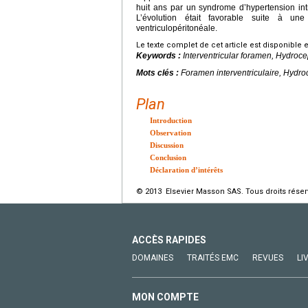
huit ans par un syndrome d’hypertension intr
L’évolution était favorable suite à un
ventriculopéritonéale.
Le texte complet de cet article est disponible 
Keywords :
Interventricular foramen, Hydroce
Mots clés :
Foramen interventriculaire, Hydro
Plan
Introduction
Observation
Discussion
Conclusion
Déclaration d’intérêts
© 2013 Elsevier Masson SAS. Tous droits réser
ACCÈS RAPIDES
DOMAINES
TRAITÉS EMC
REVUES
LI
MON COMPTE