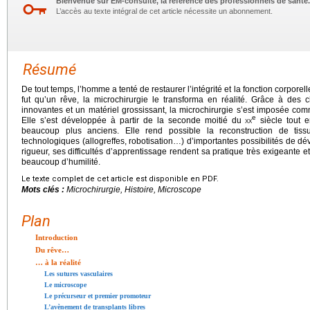
Bienvenue sur EM-consulte, la référence des professionnels de santé.
L’accès au texte intégral de cet article nécessite un abonnement.
Résumé
De tout temps, l’homme a tenté de restaurer l’intégrité et la fonction corpore
fut qu’un rêve, la microchirurgie le transforma en réalité. Grâce à des 
innovantes et un matériel grossissant, la microchirurgie s’est imposée comm
e
Elle s’est développée à partir de la seconde moitié du
xx
siècle tout e
beaucoup plus anciens. Elle rend possible la reconstruction de tis
technologiques (allogreffes, robotisation…) d’importantes possibilités de dé
rigueur, ses difficultés d’apprentissage rendent sa pratique très exigeante e
beaucoup d’humilité.
Le texte complet de cet article est disponible en PDF.
Mots clés :
Microchirurgie, Histoire, Microscope
Plan
Introduction
Du rêve…
… à la réalité
Les sutures vasculaires
Le microscope
Le précurseur et premier promoteur
L’avènement de transplants libres