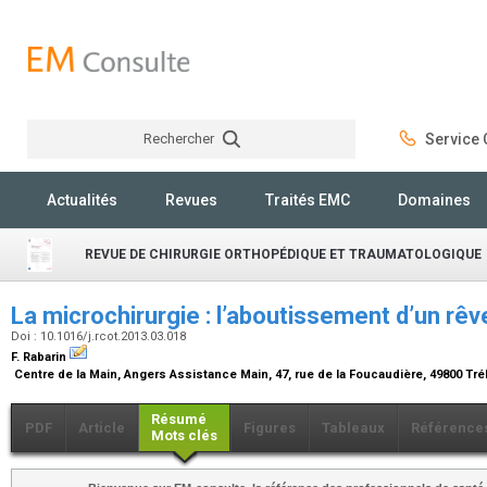
Rechercher
Service C
Rechercher
Actualités
Revues
Traités EMC
Domaines
REVUE DE CHIRURGIE ORTHOPÉDIQUE ET TRAUMATOLOGIQUE
La microchirurgie : l’aboutissement d’un rê
Doi : 10.1016/j.rcot.2013.03.018
F. Rabarin
Centre de la Main, Angers Assistance Main, 47, rue de la Foucaudière, 49800 Tr
Résumé
PDF
Article
Figures
Tableaux
Référence
Mots clés