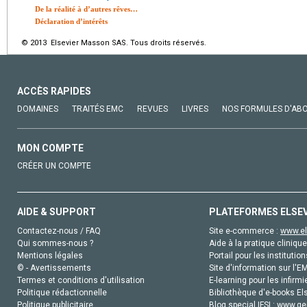
De la réalité à d’autres rêves…
Déclaration d’intérêts
© 2013 Elsevier Masson SAS. Tous droits réservés.
ACCÈS RAPIDES
DOMAINES
TRAITÉS EMC
REVUES
LIVRES
NOS FORMULES D'AB
MON COMPTE
CRÉER UN COMPTE
AIDE & SUPPORT
PLATEFORMES ELSE
Contactez-nous / FAQ
Site e-commerce :
www.el
Qui sommes-nous ?
Aide à la pratique clinique
Mentions légales
Portail pour les institution
© - Avertissements
Site d'information sur l'E
Termes et conditions d'utilisation
E-learning pour les infirmi
Politique rédactionnelle
Bibliothèque d'e-books Els
Politique publicitaire
Blog special IFSI :
www.gen