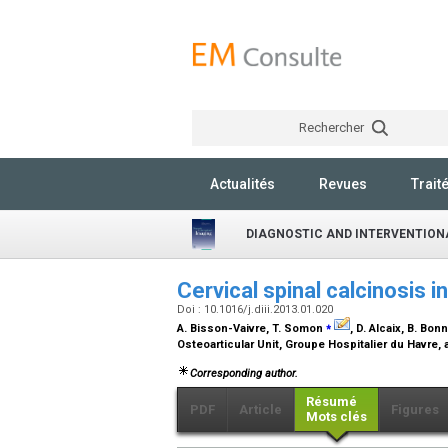
Rechercher
Actualités
Revues
Trait
DIAGNOSTIC AND INTERVENTION
Cervical spinal calcinosis i
Doi : 10.1016/j.diii.2013.01.020
⁎
A. Bisson-Vaivre, T. Somon
, D. Alcaix, B. Bon
Osteoarticular Unit, Groupe Hospitalier du Havre
Corresponding author.
Résumé
PDF
Article
Figures
Mots clés