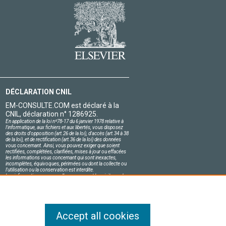
DÉCLARATION CNIL
EM-CONSULTE.COM est déclaré à la
CNIL, déclaration n° 1286925.
En application de la loi nº78-17 du 6 janvier 1978 relative à
l'informatique, aux fichiers et aux libertés, vous disposez
des droits d'opposition (art.26 de la loi), d'accès (art.34 à 38
de la loi), et de rectification (art.36 de la loi) des données
vous concernant. Ainsi, vous pouvez exiger que soient
rectifiées, complétées, clarifiées, mises à jour ou effacées
les informations vous concernant qui sont inexactes,
incomplètes, équivoques, périmées ou dont la collecte ou
l'utilisation ou la conservation est interdite.
Les informations personnelles concernant les visiteurs de
notre site, y compris leur identité, sont confidentielles.
Le responsable du site s'engage sur l'honneur à respecter
les conditions légales de confidentialité applicables en
France et à ne pas divulguer ces informations à des tiers.
Accept all cookies