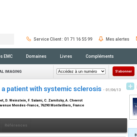
Service Client : 01 71 16 55 99
Mes alertes
Rechercher
és EMC
Domaines
Livres
Compléments
AL IMAGING
S'abonner
n a patient with systemic sclerosis
- 01/06/13
net, D. Weinstein, F. Salami, C. Zarnitsky, A. Chevrot
, avenue Mendes-France, 76290 Montivilliers, France
Références
B