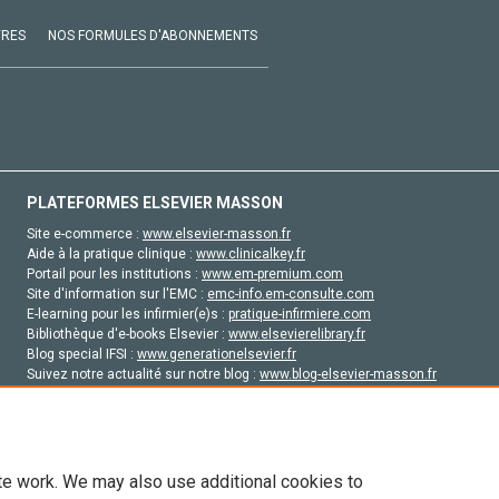
VRES
NOS FORMULES D'ABONNEMENTS
PLATEFORMES ELSEVIER MASSON
Site e-commerce :
www.elsevier-masson.fr
Aide à la pratique clinique :
www.clinicalkey.fr
Portail pour les institutions :
www.em-premium.com
Site d'information sur l'EMC :
emc-info.em-consulte.com
E-learning pour les infirmier(e)s :
pratique-infirmiere.com
Bibliothèque d'e-books Elsevier :
www.elsevierelibrary.fr
Blog special IFSI :
www.generationelsevier.fr
Suivez notre actualité sur notre blog :
www.blog-elsevier-masson.fr
Site d'emploi en santé :
emploisante.com
te work. We may also use additional cookies to