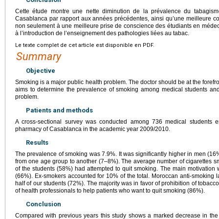
Cette étude montre une nette diminution de la prévalence du tabagis
Casablanca par rapport aux années précédentes, ainsi qu’une meilleure co
non seulement à une meilleure prise de conscience des étudiants en médec
à l’introduction de l’enseignement des pathologies liées au tabac.
Le texte complet de cet article est disponible en PDF.
Summary
Objective
Smoking is a major public health problem. The doctor should be at the forefron
aims to determine the prevalence of smoking among medical students and t
problem.
Patients and methods
A cross-sectional survey was conducted among 736 medical students en
pharmacy of Casablanca in the academic year 2009/2010.
Results
The prevalence of smoking was 7.9%. It was significantly higher in men (16
from one age group to another (7–8%). The average number of cigarettes s
of the students (58%) had attempted to quit smoking. The main motivation
(66%). Ex-smokers accounted for 10% of the total. Moroccan anti-smoking 
half of our students (72%). The majority was in favor of prohibition of tobacc
of health professionals to help patients who want to quit smoking (86%).
Conclusion
Compared with previous years this study shows a marked decrease in th