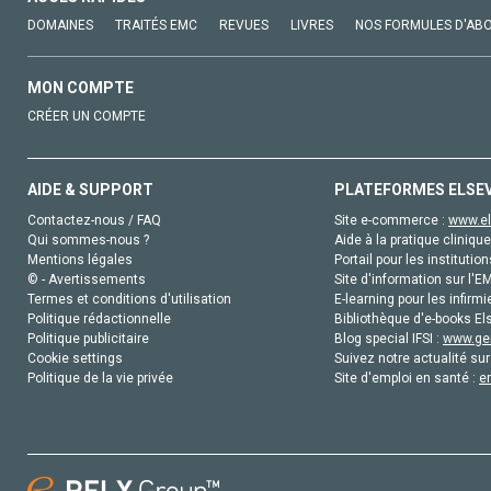
DOMAINES
TRAITÉS EMC
REVUES
LIVRES
NOS FORMULES D'AB
MON COMPTE
CRÉER UN COMPTE
AIDE & SUPPORT
PLATEFORMES ELSE
Contactez-nous / FAQ
Site e-commerce :
www.el
Qui sommes-nous ?
Aide à la pratique clinique
Mentions légales
Portail pour les institution
© - Avertissements
Site d'information sur l'E
Termes et conditions d'utilisation
E-learning pour les infirmi
Politique rédactionnelle
Bibliothèque d'e-books Els
Politique publicitaire
Blog special IFSI :
www.gen
Cookie settings
Suivez notre actualité sur
Politique de la vie privée
Site d'emploi en santé :
e