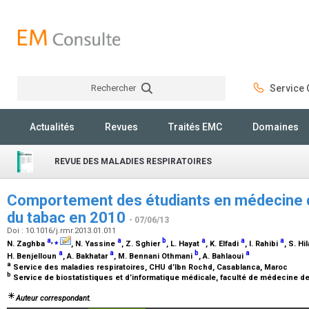
Rechercher
Service C
Rechercher
Actualités
Revues
Traités EMC
Domaines
REVUE DES MALADIES RESPIRATOIRES
Comportement des étudiants en médecine d
du tabac en 2010
- 07/06/13
Doi : 10.1016/j.rmr.2013.01.011
a
,
⁎
a
b
a
a
a
N. Zaghba
, N. Yassine
, Z. Sghier
, L. Hayat
, K. Elfadi
, I. Rahibi
, S. Hil
a
a
b
a
H. Benjelloun
, A. Bakhatar
, M. Bennani Othmani
, A. Bahlaoui
a
Service des maladies respiratoires, CHU d’Ibn Rochd, Casablanca, Maroc
b
Service de biostatistiques et d’informatique médicale, faculté de médecine 
Auteur correspondant.