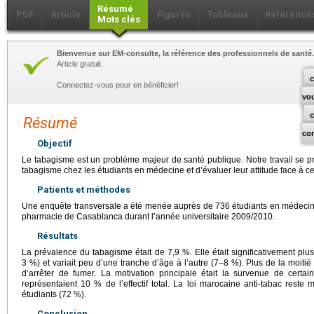
Résumé
PDF
Article
Figures
Tableaux
Référence
Mots clés
Bienvenue sur EM-consulte, la référence des professionnels de santé.
Article gratuit.
c
Connectez-vous pour en bénéficier!
vo
Résumé
co
Objectif
Le tabagisme est un problème majeur de santé publique. Notre travail se p
tabagisme chez les étudiants en médecine et d’évaluer leur attitude face à c
Patients et méthodes
Une enquête transversale a été menée auprès de 736 étudiants en médecine 
pharmacie de Casablanca durant l’année universitaire 2009/2010.
Résultats
La prévalence du tabagisme était de 7,9 %. Elle était significativement p
3 %) et variait peu d’une tranche d’âge à l’autre (7–8 %). Plus de la moitié
d’arrêter de fumer. La motivation principale était la survenue de cert
représentaient 10 % de l’effectif total. La loi marocaine anti-tabac rest
étudiants (72 %).
Conclusion