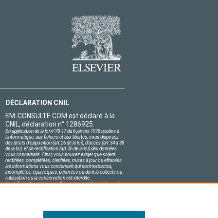
DÉCLARATION CNIL
EM-CONSULTE.COM est déclaré à la
CNIL, déclaration n° 1286925.
En application de la loi nº78-17 du 6 janvier 1978 relative à
l'informatique, aux fichiers et aux libertés, vous disposez
des droits d'opposition (art.26 de la loi), d'accès (art.34 à 38
de la loi), et de rectification (art.36 de la loi) des données
vous concernant. Ainsi, vous pouvez exiger que soient
rectifiées, complétées, clarifiées, mises à jour ou effacées
les informations vous concernant qui sont inexactes,
incomplètes, équivoques, périmées ou dont la collecte ou
l'utilisation ou la conservation est interdite.
Les informations personnelles concernant les visiteurs de
notre site, y compris leur identité, sont confidentielles.
Le responsable du site s'engage sur l'honneur à respecter
les conditions légales de confidentialité applicables en
France et à ne pas divulguer ces informations à des tiers.