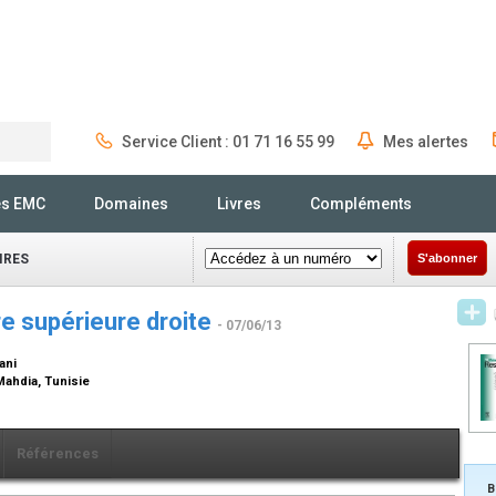
Service Client : 01 71 16 55 99
Mes alertes
Rechercher
és EMC
Domaines
Livres
Compléments
IRES
S'abonner
e supérieure droite
- 07/06/13
ani
 Mahdia, Tunisie
Références
B