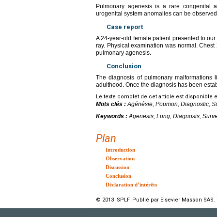
Pulmonary agenesis is a rare congenital an
urogenital system anomalies can be observed i
Case report
A 24-year-old female patient presented to our 
ray. Physical examination was normal. Chest 
pulmonary agenesis.
Conclusion
The diagnosis of pulmonary malformations l
adulthood. Once the diagnosis has been estab
Le texte complet de cet article est disponible 
Mots clés :
Agénésie, Poumon, Diagnostic, Su
Keywords :
Agenesis, Lung, Diagnosis, Surv
Plan
Introduction
Observation
Discussion
Conclusion
Déclaration d’intérêts
© 2013 SPLF. Publié par Elsevier Masson SAS. 