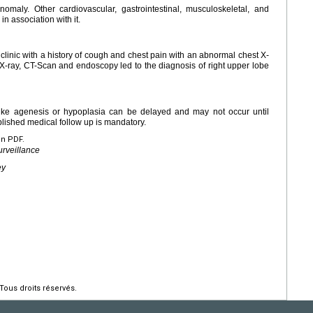
omaly. Other cardiovascular, gastrointestinal, musculoskeletal, and
n association with it.
clinic with a history of cough and chest pain with an abnormal chest X-
X-ray, CT-Scan and endoscopy led to the diagnosis of right upper lobe
ike agenesis or hypoplasia can be delayed and may not occur until
lished medical follow up is mandatory.
en PDF.
rveillance
ey
Tous droits réservés.