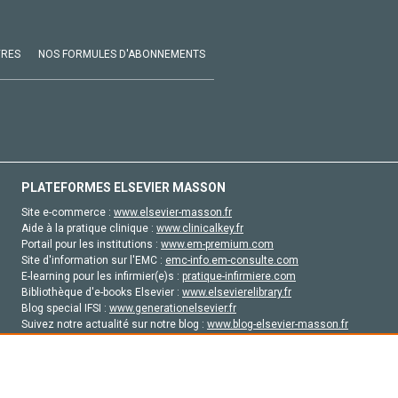
VRES
NOS FORMULES D'ABONNEMENTS
PLATEFORMES ELSEVIER MASSON
Site e-commerce :
www.elsevier-masson.fr
Aide à la pratique clinique :
www.clinicalkey.fr
Portail pour les institutions :
www.em-premium.com
Site d'information sur l'EMC :
emc-info.em-consulte.com
E-learning pour les infirmier(e)s :
pratique-infirmiere.com
Bibliothèque d'e-books Elsevier :
www.elsevierelibrary.fr
Blog special IFSI :
www.generationelsevier.fr
Suivez notre actualité sur notre blog :
www.blog-elsevier-masson.fr
Site d'emploi en santé :
emploisante.com