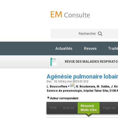
Rechercher
Actualités
Revues
Trait
REVUE DES MALADIES RESPIRATO
Agénésie pulmonaire lobair
Doi : 10.1016/j.rmr.2013.01.012
⁎
L. Boussoffara
, N. Boudawara, M. Sakka, J. Kn
Service de pneumologie, hôpital Tahar Sfar, 5100
Auteur correspondant.
Résumé
PDF
Article
Figures
Mots clés