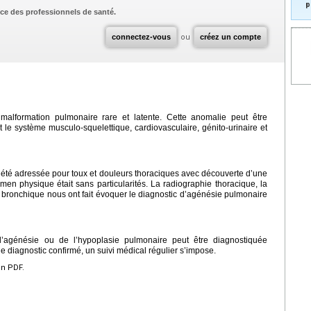
p
ce des professionnels de santé.
connectez-vous
ou
créez un compte
malformation pulmonaire rare et latente. Cette anomalie peut être
 le système musculo-squelettique, cardiovasculaire, génito-urinaire et
 été adressée pour toux et douleurs thoraciques avec découverte d’une
men physique était sans particularités. La radiographie thoracique, la
 bronchique nous ont fait évoquer le diagnostic d’agénésie pulmonaire
’agénésie ou de l’hypoplasie pulmonaire peut être diagnostiquée
le diagnostic confirmé, un suivi médical régulier s’impose.
en PDF.