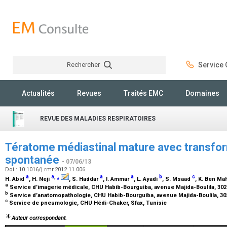
Rechercher
Service C
Rechercher
Actualités
Revues
Traités EMC
Domaines
REVUE DES MALADIES RESPIRATOIRES
Tératome médiastinal mature avec transfo
spontanée
- 07/06/13
Doi : 10.1016/j.rmr.2012.11.006
a
a
,
⁎
a
a
b
c
H. Abid
, H. Neji
, S. Haddar
, I. Ammar
, L. Ayadi
, S. Msaad
, K. Ben M
a
Service d’imagerie médicale, CHU Habib-Bourguiba, avenue Majida-Boulila, 302
b
Service d’anatomopathologie, CHU Habib-Bourguiba, avenue Majida-Boulila, 30
c
Service de pneumologie, CHU Hédi-Chaker, Sfax, Tunisie
Auteur correspondant.