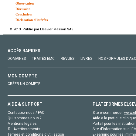
Observation
Discussion
Conclusion
Déclaration d’intérêts
© 2013 Publié par Elsevier Masson SAS.
ACCÈS RAPIDES
DOMAINES
TRAITÉS EMC
REVUES
LIVRES
NOS FORMULES D'AB
MON COMPTE
CRÉER UN COMPTE
AIDE & SUPPORT
PLATEFORMES ELSE
Contactez-nous / FAQ
Site e-commerce :
www.el
Qui sommes-nous ?
Aide à la pratique clinique
Mentions légales
Portail pour les institution
© - Avertissements
Site d'information sur l'E
Termes et conditions d'utilisation
E-learning pour les infirmi