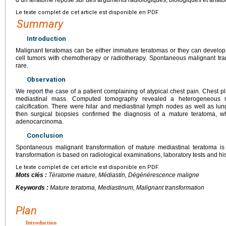
Le texte complet de cet article est disponible en PDF.
Summary
Introduction
Malignant teratomas can be either immature teratomas or they can develop 
cell tumors with chemotherapy or radiotherapy. Spontaneous malignant tra
rare.
Observation
We report the case of a patient complaining of atypical chest pain. Chest p
mediastinal mass. Computed tomography revealed a heterogeneous m
calcification. There were hilar and mediastinal lymph nodes as well as l
then surgical biopsies confirmed the diagnosis of a mature teratoma, w
adenocarcinoma.
Conclusion
Spontaneous malignant transformation of mature mediastinal teratoma is
transformation is based on radiological examinations, laboratory tests and his
Le texte complet de cet article est disponible en PDF.
Mots clés :
Tératome mature, Médiastin, Dégénérescence maligne
Keywords :
Mature teratoma, Mediastinum, Malignant transformation
Plan
Introduction