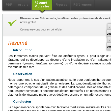
Résumé
PDF
Article
Figures
Références
Mots clés
Bienvenue sur EM-consulte, la référence des professionnels de santé.
Article gratuit.
c
Connectez-vous pour en bénéficier!
vo
Résumé
co
Introduction
Les tératomes malins peuvent être de différents types. Il peut s’agir d’
tératome qui se développe au décours d’une irradiation ou d’un traitemen
germinale (
growing teratoma syndrome
) ou d’une dégénérescence sponta
éventualité très rare.
Observation
Nous rapportons le cas d’un patient ayant consulté pour douleurs thoracique
montré une opacité médiastinale antérieure. La tomodensitométrie thora
hétérogène comportant de la graisse et des calcifications. Des adénopathies
nodules parenchymateux secondaires étaient retrouvés. Les biopsies trans-th
diagnostic de tératome mature avec dégénérescence en un adénocarcinome d
Conclusion
La dégénérescence spontanée d’un tératome médiastinal mature est très rare
d’un tératome repose sur des arguments radiologiques, biologiques et anat