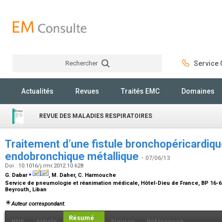
Rechercher
Service C
Rechercher
Actualités
Revues
Traités EMC
Domaines
REVUE DES MALADIES RESPIRATOIRES
Traitement d’une fistule bronchopéricardiq
endobronchique métallique
- 07/06/13
Doi : 10.1016/j.rmr.2012.10.628
⁎
G. Dabar
, M. Daher, C. Harmouche
Service de pneumologie et réanimation médicale, Hôtel-Dieu de France, BP 16-6
Beyrouth, Liban
Auteur correspondant.
Résumé
PDF
Article
Figures
Références