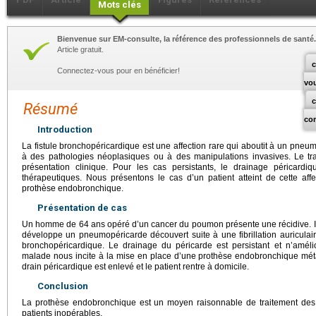
Mots clés
Bienvenue sur EM-consulte, la référence des professionnels de santé.
Article gratuit.
c
Connectez-vous pour en bénéficier!
vo
Résumé
co
Introduction
La fistule bronchopéricardique est une affection rare qui aboutit à un pneu
à des pathologies néoplasiques ou à des manipulations invasives. Le tra
présentation clinique. Pour les cas persistants, le drainage péricardiq
thérapeutiques. Nous présentons le cas d’un patient atteint de cette aff
prothèse endobronchique.
Présentation de cas
Un homme de 64
ans opéré d’un cancer du poumon présente une récidive. Il es
développe un pneumopéricarde découvert suite à une fibrillation auriculai
bronchopéricardique. Le drainage du péricarde est persistant et n’amélio
malade nous incite à la mise en place d’une prothèse endobronchique métall
drain péricardique est enlevé et le patient rentre à domicile.
Conclusion
La prothèse endobronchique est un moyen raisonnable de traitement des 
patients inopérables.