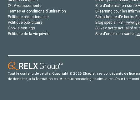
Mentions légales
Portail pour les institution
© - Avertissements
Site d'information sur l'E
Termes et conditions d'utilisation
E-learning pour les infirmi
Politique rédactionnelle
Bibliothèque d'e-books Els
Politique publicitaire
Blog special IFSI :
www.gen
Cookie settings
Suivez notre actualité sur
Politique de la vie privée
Site d'emploi en santé :
e
Tout le contenu de ce site: Copyright © 2026 Elsevier, ses concédants de licence e
de données, a la formation en IA et aux technologies similaires. Pour tout con