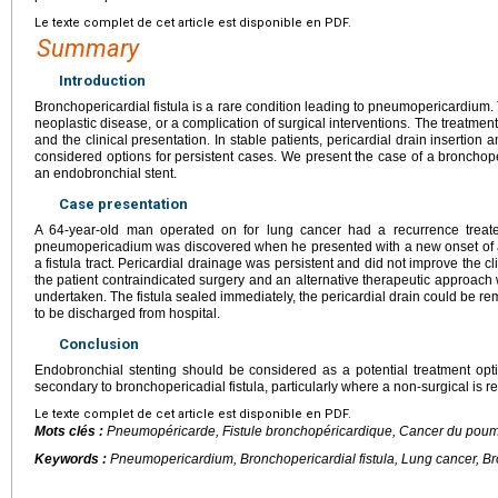
Le texte complet de cet article est disponible en PDF.
Summary
Introduction
Bronchopericardial fistula is a rare condition leading to pneumopericardium. T
neoplastic disease, or a complication of surgical interventions. The treatme
and the clinical presentation. In stable patients, pericardial drain insertion a
considered options for persistent cases. We present the case of a bronchoper
an endobronchial stent.
Case presentation
A 64-year-old man operated on for lung cancer had a recurrence treat
pneumopericadium was discovered when he presented with a new onset of atr
a fistula tract. Pericardial drainage was persistent and did not improve the cli
the patient contraindicated surgery and an alternative therapeutic approac
undertaken. The fistula sealed immediately, the pericardial drain could be 
to be discharged from hospital.
Conclusion
Endobronchial stenting should be considered as a potential treatment opt
secondary to bronchopericadial fistula, particularly where a non-surgical is r
Le texte complet de cet article est disponible en PDF.
Mots clés :
Pneumopéricarde, Fistule bronchopéricardique, Cancer du pou
Keywords :
Pneumopericardium, Bronchopericardial fistula, Lung cancer, Br