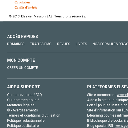
Conclusion
Conflit d'intérêt
© 2013 Elsevier Masson SAS. Tous droits réservés.
ACCÈS RAPIDES
DOMAINES
TRAITÉS EMC
REVUES
LIVRES
NOS FORMULES D'AB
MON COMPTE
CRÉER UN COMPTE
AIDE & SUPPORT
PLATEFORMES ELSE
Contactez-nous / FAQ
Site e-commerce :
www.el
Qui sommes-nous ?
Aide à la pratique clinique
Mentions légales
Portail pour les institution
© - Avertissements
Site d'information sur l'E
Termes et conditions d'utilisation
E-learning pour les infirmi
Politique rédactionnelle
Bibliothèque d'e-books Els
Politique publicitaire
Blog special IFSI :
www.gen