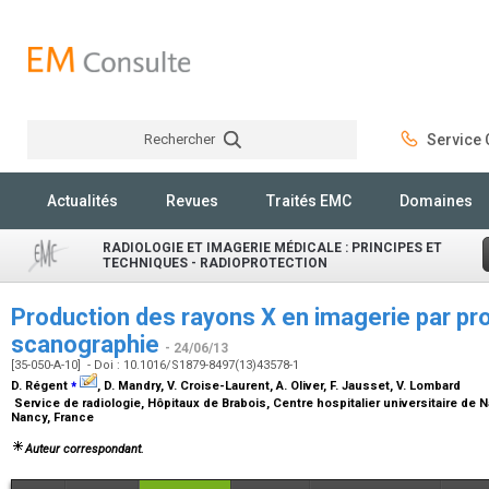
Rechercher
Service C
Rechercher
Actualités
Revues
Traités EMC
Domaines
RADIOLOGIE ET IMAGERIE MÉDICALE : PRINCIPES ET
TECHNIQUES - RADIOPROTECTION
Production des rayons X en imagerie par pro
scanographie
- 24/06/13
[35-050-A-10] - Doi : 10.1016/S1879-8497(13)43578-1
⁎
D. Régent
, D. Mandry, V. Croise-Laurent, A. Oliver, F. Jausset, V. Lombard
Service de radiologie, Hôpitaux de Brabois, Centre hospitalier universitaire d
Nancy, France
Auteur correspondant.