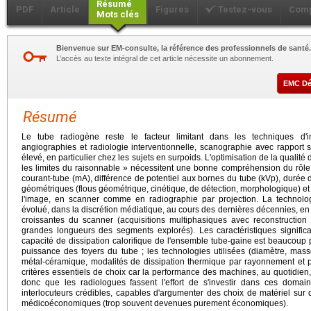
Résumé
PDF
Article
Figures
Testez-vous
Comp
Mots clés
Bienvenue sur EM-consulte, la référence des professionnels de santé.
L’accès au texte intégral de cet article nécessite un abonnement.
EMC D
Résumé
Le tube radiogène reste le facteur limitant dans les techniques d'
angiographies et radiologie interventionnelle, scanographie avec rapport si
élevé, en particulier chez les sujets en surpoids. L'optimisation de la qualit
les limites du raisonnable » nécessitent une bonne compréhension du rôle d
courant-tube (mA), différence de potentiel aux bornes du tube (kVp), durée
géométriques (flous géométrique, cinétique, de détection, morphologique) et
l'image, en scanner comme en radiographie par projection. La technol
évolué, dans la discrétion médiatique, au cours des dernières décennies, en
croissantes du scanner (acquisitions multiphasiques avec reconstruction
grandes longueurs des segments explorés). Les caractéristiques significa
capacité de dissipation calorifique de l'ensemble tube-gaine est beaucoup
puissance des foyers du tube ; les technologies utilisées (diamètre, mas
métal-céramique, modalités de dissipation thermique par rayonnement et p
critères essentiels de choix car la performance des machines, au quotidien, 
donc que les radiologues fassent l'effort de s'investir dans ces domain
interlocuteurs crédibles, capables d'argumenter des choix de matériel su
médicoéconomiques (trop souvent devenues purement économiques).