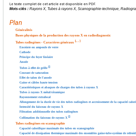
Le texte complet de cet article est disponible en PDF.
Mots-clés :
Rayons X, Tubes à rayons X, Scanographie-technique, Radiograp
Plan
Généralités
Bases physiques de la production des rayons X en radiodiagnostic
[
,
,
]
Tubes radiogènes - Caractères généraux
Enceinte ou ampoule de verre
Cathode
Principe du foyer linéaire
Anode
[
]
Tubes à effet de grille
Courant de saturation
Effet de talon de l'anode
Gaine et câbles haute tension
Caractéristiques et abaques de charges des tubes à rayons X
Tubes à rayons X métal/céramique
Rayonnement extrafocal
Allongement de la durée de vie des tubes radiogènes et accroissement de la capacité calo
Intensité du faisceau de rayons X
Filtration additionnelle des tubes radiogènes
[
]
Collimation du faisceau de rayons X
Tubes radiogènes en scanographie
Capacité calorifique maximale des tubes en scanographie
Capacité de dissipation thermique maximale des ensembles gaine-tube-système de refroi