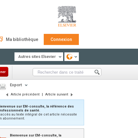
Ma bibliothèque
Connexion
Autres sites Elsevier
ner
Export
Article précédent
|
Article suivant
ienvenue sur EM-consulte, la référence des
rofessionnels de santé.
’accès au texte intégral de cet article nécessite
n abonnement.
Bienvenue sur EM-consulte, la