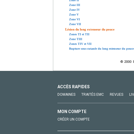
Zone II
Zone III
Zone IV
Zone V
Zone VI
Zone VII
Lésion du long extenseur du pouce
Zones TI et TII
Zone TIII
Zones TIV et VII
Rupture sous-cutanée du long extenseur du pouce
© 2000 E
ACCÈS RAPIDES
DOMAINES
TRAITÉS EMC
REVUES
LI
MON COMPTE
CRÉER UN COMPTE