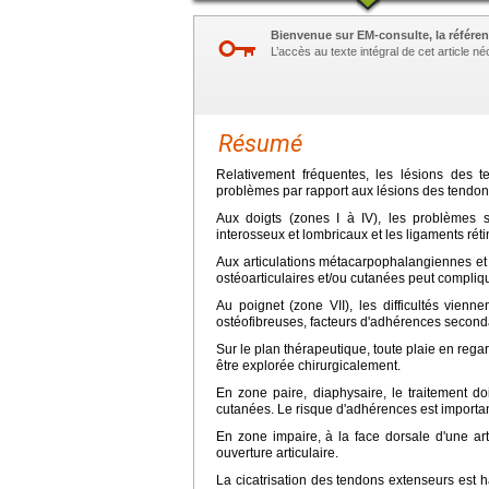
Bienvenue sur EM-consulte, la référen
L’accès au texte intégral de cet article 
Résumé
Relativement fréquentes, les lésions des 
problèmes par rapport aux lésions des tendons
Aux doigts (zones I à IV), les problèmes s
interosseux et lombricaux et les ligaments réti
Aux articulations métacarpophalangiennes et 
ostéoarticulaires et/ou cutanées peut compliquer
Au poignet (zone VII), les difficultés vienn
ostéofibreuses, facteurs d'adhérences second
Sur le plan thérapeutique, toute plaie en regar
être explorée chirurgicalement.
En zone paire, diaphysaire, le traitement 
cutanées. Le risque d'adhérences est important 
En zone impaire, à la face dorsale d'une art
ouverture articulaire.
La cicatrisation des tendons extenseurs est h