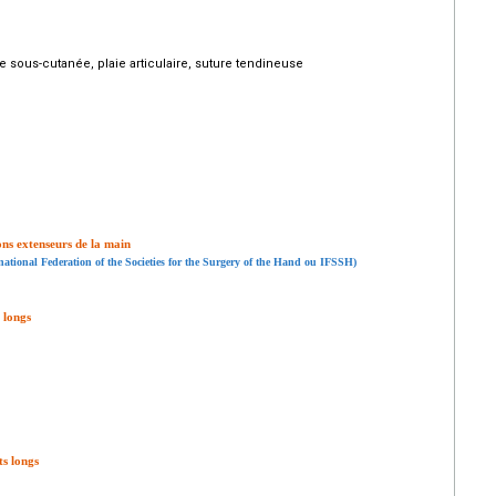
 sous-cutanée, plaie articulaire, suture tendineuse
ons extenseurs de la main
rnational Federation of the Societies for the Surgery of the Hand ou IFSSH)
 longs
ts longs