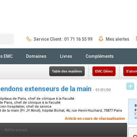
Service Client : 01 71 16 55 99
Mes alertes
Rechercher
és EMC
Domaines
Livres
Compléments
Table des matières
EMC Démo
S'abon
tendons extenseurs de la main
- 01/01/00
ôpitaux de Paris, chef de clinique à la Faculté
e Paris, chef de clinique à la Faculté
B
cien hospitalier, chef de service
p
 la main (Pr JY Alnot), hôpital Bichat, 46, rue Henri-Huchard, 75877 Paris
L
u
Article en cours de réactualisation
Références