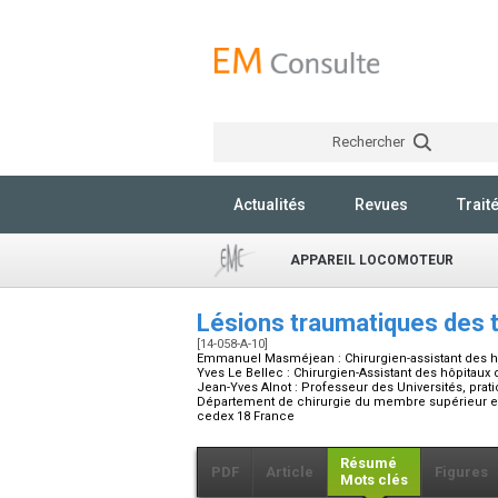
Rechercher
Actualités
Revues
Trait
APPAREIL LOCOMOTEUR
Lésions traumatiques des 
[14-058-A-10]
Emmanuel Masméjean :
Chirurgien-assistant des h
Yves Le Bellec :
Chirurgien-Assistant des hôpitaux d
Jean-Yves Alnot :
Professeur des Universités, prati
Département de chirurgie du membre supérieur et de
cedex 18 France
Résumé
PDF
Article
Figures
Mots clés