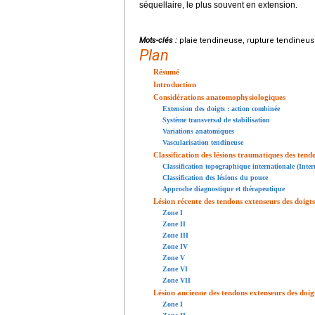
séquellaire, le plus souvent en extension.
Mots-clés :
plaie tendineuse, rupture tendineuse
Plan
Résumé
Introduction
Considérations anatomophysiologiques
Extension des doigts : action combinée
Système transversal de stabilisation
Variations anatomiques
Vascularisation tendineuse
Classification des lésions traumatiques des tend
Classification topographique internationale (Inte
Classification des lésions du pouce
Approche diagnostique et thérapeutique
Lésion récente des tendons extenseurs des doigts
Zone I
Zone II
Zone III
Zone IV
Zone V
Zone VI
Zone VII
Lésion ancienne des tendons extenseurs des doig
Zone I