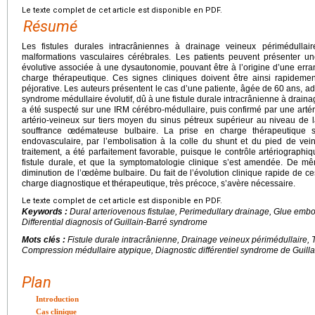
Le texte complet de cet article est disponible en PDF.
Résumé
Les fistules durales intracrâniennes à drainage veineux périmédullai
malformations vasculaires cérébrales. Les patients peuvent présenter 
évolutive associée à une dysautonomie, pouvant être à l’origine d’une erran
charge thérapeutique. Ces signes cliniques doivent être ainsi rapidemen
péjorative. Les auteurs présentent le cas d’une patiente, âgée de 60
ans, ad
syndrome médullaire évolutif, dû à une fistule durale intracrânienne à drain
a été suspecté sur une IRM cérébro-médullaire, puis confirmé par une artér
artério-veineux sur tiers moyen du sinus pétreux supérieur au niveau de l
souffrance œdémateuse bulbaire. La prise en charge thérapeutique s
endovasculaire, par l’embolisation à la colle du shunt et du pied de veine
traitement, a été parfaitement favorable, puisque le contrôle artériograph
fistule durale, et que la symptomatologie clinique s’est amendée. De mêm
diminution de l’œdème bulbaire. Du fait de l’évolution clinique rapide de ce
charge diagnostique et thérapeutique, très précoce, s’avère nécessaire.
Le texte complet de cet article est disponible en PDF.
Keywords :
Dural arteriovenous fistulae, Perimedullary drainage, Glue embol
Differential diagnosis of Guillain-Barré syndrome
Mots clés :
Fistule durale intracrânienne, Drainage veineux périmédullaire, T
Compression médullaire atypique, Diagnostic différentiel syndrome de Guilla
Plan
Introduction
Cas clinique