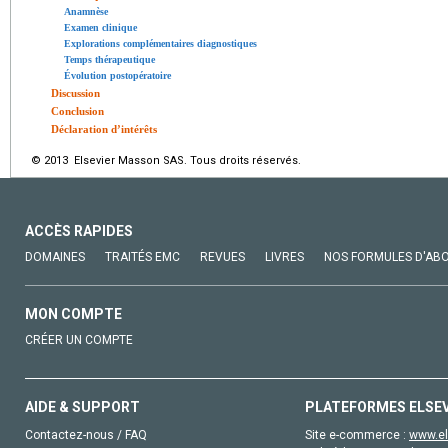
Anamnèse
Examen clinique
Explorations complémentaires diagnostiques
Temps thérapeutique
Évolution postopératoire
Discussion
Conclusion
Déclaration d’intérêts
© 2013 Elsevier Masson SAS. Tous droits réservés.
ACCÈS RAPIDES
DOMAINES
TRAITÉS EMC
REVUES
LIVRES
NOS FORMULES D'AB
MON COMPTE
CRÉER UN COMPTE
AIDE & SUPPORT
PLATEFORMES ELSE
Contactez-nous / FAQ
Site e-commerce :
www.el