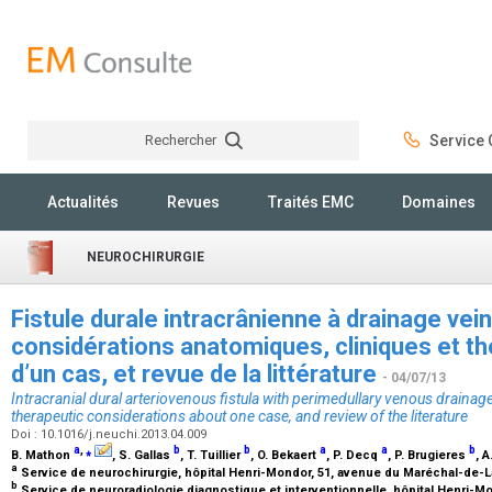
Rechercher
Service C
Rechercher
Actualités
Revues
Traités EMC
Domaines
NEUROCHIRURGIE
Fistule durale intracrânienne à drainage vein
considérations anatomiques, cliniques et t
d’un cas, et revue de la littérature
- 04/07/13
Intracranial dural arteriovenous fistula with perimedullary venous drainage
therapeutic considerations about one case, and review of the literature
Doi : 10.1016/j.neuchi.2013.04.009
a
,
⁎
b
b
a
a
b
B. Mathon
, S. Gallas
, T. Tuillier
, O. Bekaert
, P. Decq
, P. Brugieres
, 
a
Service de neurochirurgie, hôpital Henri-Mondor, 51, avenue du Maréchal-de-La
b
Service de neuroradiologie diagnostique et interventionnelle, hôpital Henri-M