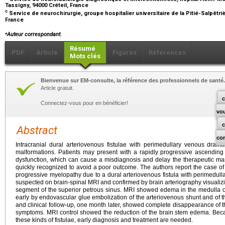
Tassigny, 94000 Créteil, France
c
Service de neurochirurgie, groupe hospitalier universitaire de la Pitié-Salpêtrièr
France
⁎
Auteur correspondant.
Résumé
PDF
Article
Figures
Références
Mots clés
Bienvenue sur EM-consulte, la référence des professionnels de santé.
Article gratuit.
c
Connectez-vous pour en bénéficier!
vo
Abstract
co
Intracranial dural arteriovenous fistulae with perimedullary venous drai
malformations. Patients may present with a rapidly progressive ascendin
dysfunction, which can cause a misdiagnosis and delay the therapeutic ma
quickly recognized to avoid a poor outcome. The authors report the case o
progressive myelopathy due to a dural arteriovenous fistula with perimedul
suspected on brain-spinal MRI and confirmed by brain arteriography visualizi
segment of the superior petrous sinus. MRI showed edema in the medulla 
early by endovascular glue embolization of the arteriovenous shunt and of th
and clinical follow-up, one month later, showed complete disappearance of the
symptoms. MRI control showed the reduction of the brain stem edema. Becau
these kinds of fistulae, early diagnosis and treatment are needed.