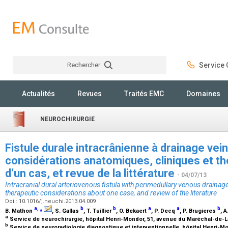
Rechercher
Service C
Rechercher
Actualités
Revues
Traités EMC
Domaines
NEUROCHIRURGIE
Fistule durale intracrânienne à drainage vein
considérations anatomiques, cliniques et t
d’un cas, et revue de la littérature
- 04/07/13
Intracranial dural arteriovenous fistula with perimedullary venous drainage
therapeutic considerations about one case, and review of the literature
Doi : 10.1016/j.neuchi.2013.04.009
a
,
⁎
b
b
a
a
b
B. Mathon
, S. Gallas
, T. Tuillier
, O. Bekaert
, P. Decq
, P. Brugieres
, 
a
Service de neurochirurgie, hôpital Henri-Mondor, 51, avenue du Maréchal-de-La
b
Service de neuroradiologie diagnostique et interventionnelle, hôpital Henri-M