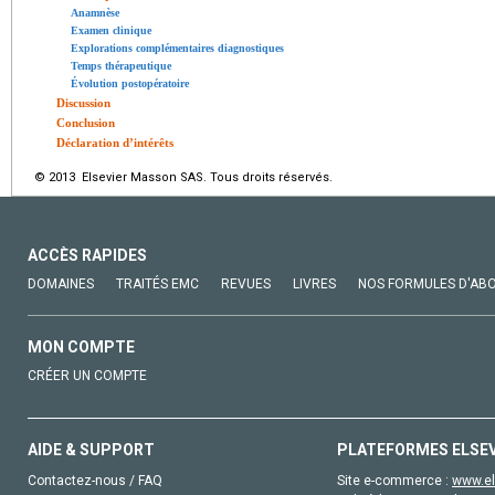
Anamnèse
Examen clinique
Explorations complémentaires diagnostiques
Temps thérapeutique
Évolution postopératoire
Discussion
Conclusion
Déclaration d’intérêts
© 2013 Elsevier Masson SAS. Tous droits réservés.
ACCÈS RAPIDES
DOMAINES
TRAITÉS EMC
REVUES
LIVRES
NOS FORMULES D'AB
MON COMPTE
CRÉER UN COMPTE
AIDE & SUPPORT
PLATEFORMES ELSE
Contactez-nous / FAQ
Site e-commerce :
www.el