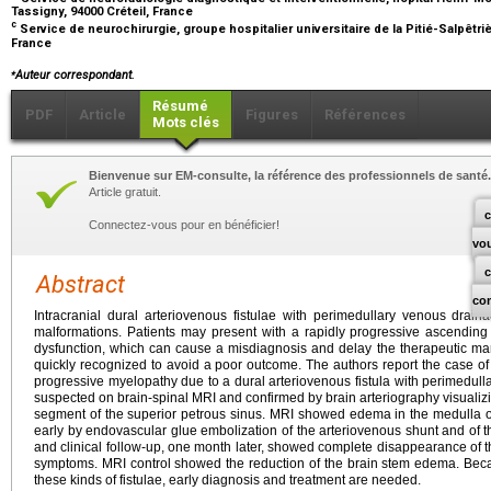
Tassigny, 94000 Créteil, France
c
Service de neurochirurgie, groupe hospitalier universitaire de la Pitié-Salpêtrièr
France
⁎
Auteur correspondant.
Résumé
PDF
Article
Figures
Références
Mots clés
Bienvenue sur EM-consulte, la référence des professionnels de santé.
Article gratuit.
c
Connectez-vous pour en bénéficier!
vo
Abstract
co
Intracranial dural arteriovenous fistulae with perimedullary venous drai
malformations. Patients may present with a rapidly progressive ascendin
dysfunction, which can cause a misdiagnosis and delay the therapeutic ma
quickly recognized to avoid a poor outcome. The authors report the case o
progressive myelopathy due to a dural arteriovenous fistula with perimedul
suspected on brain-spinal MRI and confirmed by brain arteriography visualizi
segment of the superior petrous sinus. MRI showed edema in the medulla 
early by endovascular glue embolization of the arteriovenous shunt and of th
and clinical follow-up, one month later, showed complete disappearance of the
symptoms. MRI control showed the reduction of the brain stem edema. Becau
these kinds of fistulae, early diagnosis and treatment are needed.