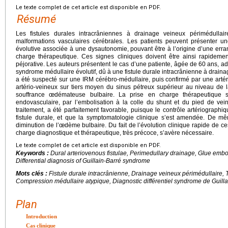
Le texte complet de cet article est disponible en PDF.
Résumé
Les fistules durales intracrâniennes à drainage veineux périmédullai
malformations vasculaires cérébrales. Les patients peuvent présenter 
évolutive associée à une dysautonomie, pouvant être à l’origine d’une erran
charge thérapeutique. Ces signes cliniques doivent être ainsi rapidemen
péjorative. Les auteurs présentent le cas d’une patiente, âgée de 60
ans, ad
syndrome médullaire évolutif, dû à une fistule durale intracrânienne à drain
a été suspecté sur une IRM cérébro-médullaire, puis confirmé par une artér
artério-veineux sur tiers moyen du sinus pétreux supérieur au niveau de l
souffrance œdémateuse bulbaire. La prise en charge thérapeutique s
endovasculaire, par l’embolisation à la colle du shunt et du pied de veine
traitement, a été parfaitement favorable, puisque le contrôle artériograph
fistule durale, et que la symptomatologie clinique s’est amendée. De mêm
diminution de l’œdème bulbaire. Du fait de l’évolution clinique rapide de ce
charge diagnostique et thérapeutique, très précoce, s’avère nécessaire.
Le texte complet de cet article est disponible en PDF.
Keywords :
Dural arteriovenous fistulae, Perimedullary drainage, Glue embol
Differential diagnosis of Guillain-Barré syndrome
Mots clés :
Fistule durale intracrânienne, Drainage veineux périmédullaire, T
Compression médullaire atypique, Diagnostic différentiel syndrome de Guilla
Plan
Introduction
Cas clinique