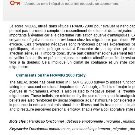
L’accès au texte intégral de cet article nécessite un abonnement.
Le score MIDAS, utilisé dans l'étude FRAMIG 2000 pour évaluer le handicap 
permet pas de rendre compte du ressentiment émotionnel de la migraine. Or
importante à évaluer car elle détermine l'utilisation abusive d'antalgiques.
croyances négatives mises en évidence chez les migraineux par l'étude FR
efficace. Ces croyances négatives sont renforcées par les expériences pa
spécifiques, et par le préjugé social à l'encontre de la migraine qui 
affection sérieuse. Il importe donc, d'une part d'informer soigneusement les 
de veiller à ce qu'ils ne présentent pas de troubles affectifs et enfin de resta
face à la douleur. Cela implique un climat de confiance et un style coll
migraineux.
Comments on the FRAMIG 2000 study
The MIDAS score has been used in FRAMIG 2000 survey to assess functionn
taking into account emotional impairement. Although, affect is of major im
overuse in migraineurs. Affect is also related to negative belief i.e. “trea
migraineurs. These beliefs are reinforced by the use of non specific analges
beliefs are also reinforced by social prejudice against migraine considered as
importance to educate patients about their illness and its treatments. It is al
and to restaure perceived personal efficacy. That is why a collaborative styl
Mots clés :
Handicap fonctionnel , détresse émotionnelle , migraine , relat
Keywords:
Functionnal impairement , emotional impairement , migraine , doct