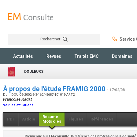
Rechercher
Service C
Rechercher
Actualités
Revues
Traités EMC
Domaines
DOULEURS
À propos de l'étude FRAMIG 2000
- 17/02/08
Doi : DOU-06-2002-3-3-1624-5687-101019-ART2
Françoise Radat
Voir les affiliations
Résumé
PDF
Article
Figures
Références
Mots clés
Bienvenue sur EM-consulte, la référence des professionnels de santé.