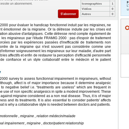
p
nécessite un abonnement.
Iconographies
1
L
Vidéos
0
u
S'abonner
Autres
0
2000 pour évaluer le handicap fonctionnel induit par les migraines, ne
émotionnel de la migraine. Or la détresse induite par les crises est
lisation abusive d'antalgiques. Cette détresse rend compte également de
les migraineux par l'étude FRAMIG 2000 : pas d'espoir de traitement
orcées par les expériences passées d'inefficacité de traitements non
encontre de la migraine qui n'est souvent pas considérée comme une
t d'informer soigneusement les migraineux sur leur maladie, d'autre part
bles affectifs et enfin de restaurer la perception d'efficacité personnelle
de confiance et un style collaboratif entre le médecin et le patient
y
00 survey to assess functionnal impairement in migraineurs, without
lthough, affect is of major importance because it determine analgesic
 to negative belief i.e. “treatments are useless” which are frequent in
the use of non specific analgesics in spite a modest improvement. These
e against migraine considered as a non real disease. Thus, it is of major
ess and its treatments. It is also essential to consider patients' affects
hat is why a collaborative style is needed between doctors and patients.
motionnelle , migraine , relation médecin/malade
l impairement , migraine , doctor/patient relationship