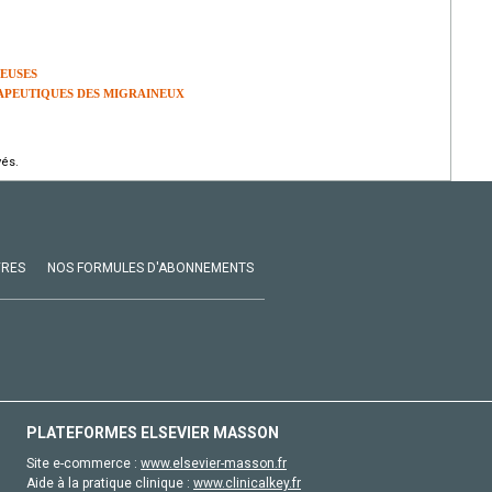
NEUSES
PEUTIQUES DES MIGRAINEUX
vés.
VRES
NOS FORMULES D'ABONNEMENTS
PLATEFORMES ELSEVIER MASSON
Site e-commerce :
www.elsevier-masson.fr
Aide à la pratique clinique :
www.clinicalkey.fr