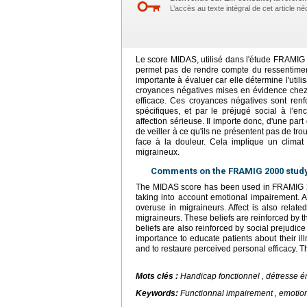
L’accès au texte intégral de cet article 
Le score MIDAS, utilisé dans l'étude FRAMIG 
permet pas de rendre compte du ressentiment 
importante à évaluer car elle détermine l'uti
croyances négatives mises en évidence chez 
efficace. Ces croyances négatives sont renf
spécifiques, et par le préjugé social à l'
affection sérieuse. Il importe donc, d'une par
de veiller à ce qu'ils ne présentent pas de trou
face à la douleur. Cela implique un climat 
migraineux.
Comments on the FRAMIG 2000 stud
The MIDAS score has been used in FRAMIG 20
taking into account emotional impairement. A
overuse in migraineurs. Affect is also related
migraineurs. These beliefs are reinforced by 
beliefs are also reinforced by social prejudic
importance to educate patients about their illn
and to restaure perceived personal efficacy. T
Mots clés :
Handicap fonctionnel , détresse é
Keywords:
Functionnal impairement , emotiona