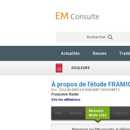
Rechercher
Actualités
Revues
Trait
DOULEURS
À propos de l'étude FRAM
Doi : DOU-06-2002-3-3-1624-5687-101019-ART2
Françoise Radat
Voir les affiliations
Résumé
PDF
Article
Figures
Mots clés
Bienvenue sur EM-consulte, la référen