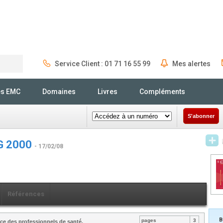
Service Client : 01 71 16 55 99
Mes alertes
Rechercher
és EMC
Domaines
Livres
Compléments
S'abonner
IG 2000
- 17/02/08
Références
B
pages
3
ce des professionnels de santé.